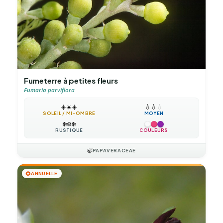
Fumeterre à petites fleurs
Fumaria parviflora
☀️
☀️
☀️
💧
💧
💧
SOLEIL / MI-OMBRE
MOYEN
❄️
❄️
❄️
RUSTIQUE
COULEURS
🍃
PAPAVERACEAE
🌻
ANNUELLE