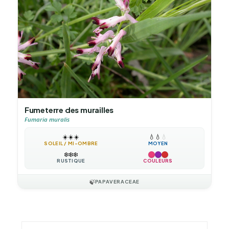
Fumeterre des murailles
Fumaria muralis
☀️
☀️
☀️
💧
💧
💧
SOLEIL / MI-OMBRE
MOYEN
❄️
❄️
❄️
RUSTIQUE
COULEURS
🍃
PAPAVERACEAE