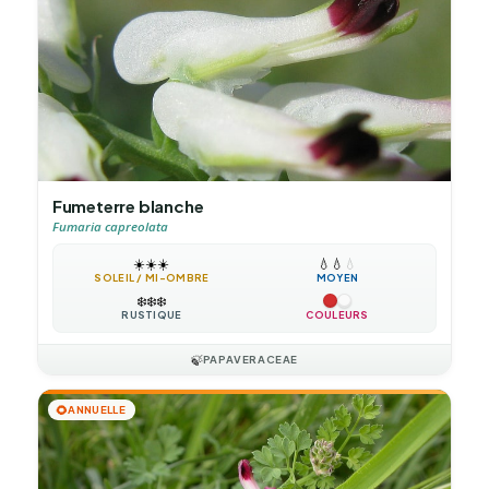
Fumeterre blanche
Fumaria capreolata
☀️
☀️
☀️
💧
💧
💧
SOLEIL / MI-OMBRE
MOYEN
❄️
❄️
❄️
RUSTIQUE
COULEURS
🍃
PAPAVERACEAE
🌻
ANNUELLE