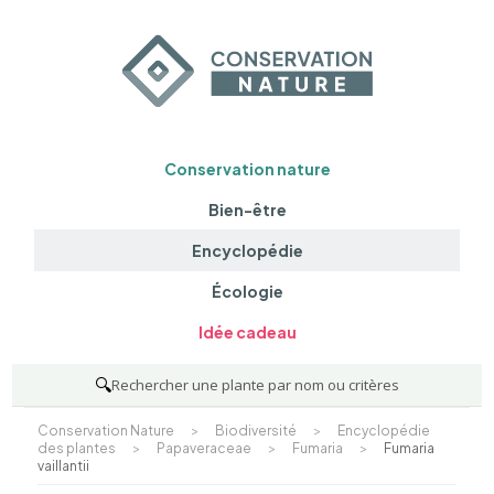
Conservation nature
Bien-être
Encyclopédie
Écologie
Idée cadeau
🔍
Rechercher une plante par nom ou critères
Conservation Nature
>
Biodiversité
>
Encyclopédie
des plantes
>
Papaveraceae
>
Fumaria
>
Fumaria
vaillantii