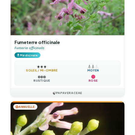
Fumeterre officinale
Fumaria officinalis
💊
Médicinale
☀️
☀️
☀️
💧
💧
💧
SOLEIL / MI-OMBRE
MOYEN
❄️
❄️
❄️
RUSTIQUE
ROSE
🍃
PAPAVERACEAE
🌻
ANNUELLE