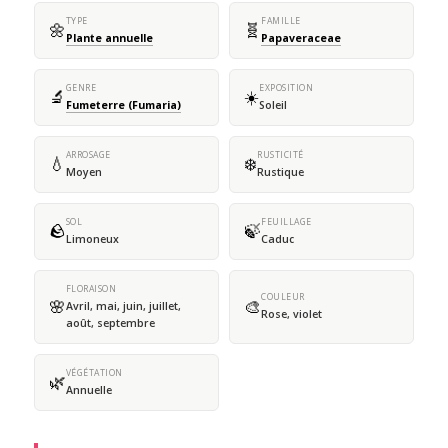
TYPE
FAMILLE
🌼
🧬
Plante annuelle
Papaveraceae
GENRE
EXPOSITION
🔬
☀️
Fumeterre (Fumaria)
Soleil
ARROSAGE
RUSTICITÉ
💧
❄️
Moyen
Rustique
SOL
FEUILLAGE
🪨
🍃
Limoneux
Caduc
FLORAISON
COULEUR
🌸
🎨
Avril, mai, juin, juillet,
Rose, violet
août, septembre
VÉGÉTATION
🌿
Annuelle