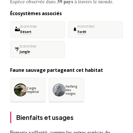
39 pays
Espèce observée dans
à travers le monde.
Écosystèmes associés
ÉCOSYSTÈME
ÉCOSYSTÈME
🏜️
🌲
Désert
Forêt
ÉCOSYSTÈME
🌴
Jungle
Faune sauvage partageant cet habitat
Harfang
L’aigle
des
impérial
neiges
Bienfaits et usages
Fumaria vaillantii, comme les autres espèces du