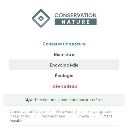
Conservation nature
Bien-être
Encyclopédie
Écologie
Idée cadeau
🔍
Rechercher une plante par nom ou critères
Conservation Nature
>
Biodiversité
>
Encyclopédie
des plantes
>
Papaveraceae
>
Fumaria
>
Fumaria
muralis