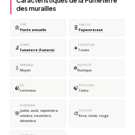
Caractéristiques de la Fumeterre
des murailles
TYPE
FAMILLE
🌼
🧬
Plante annuelle
Papaveraceae
GENRE
EXPOSITION
🔬
☀️
Fumeterre (Fumaria)
Toutes
ARROSAGE
RUSTICITÉ
💧
❄️
Moyen
Rustique
SOL
FEUILLAGE
🪨
🍃
Limoneux
Caduc
FLORAISON
Juillet, août, septembre,
COULEUR
🌸
🎨
octobre, novembre,
Rose, violet, rouge
décembre