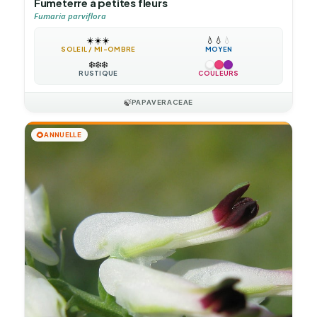
Fumeterre à petites fleurs
Fumaria parviflora
☀️
☀️
☀️
💧
💧
💧
SOLEIL / MI-OMBRE
MOYEN
❄️
❄️
❄️
RUSTIQUE
COULEURS
🍃
PAPAVERACEAE
🌻
ANNUELLE