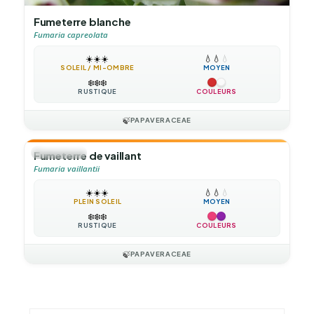
Fumeterre blanche
Fumaria capreolata
☀️
☀️
☀️
💧
💧
💧
SOLEIL / MI-OMBRE
MOYEN
❄️
❄️
❄️
RUSTIQUE
COULEURS
🍃
PAPAVERACEAE
🌻
ANNUELLE
Fumeterre de vaillant
Fumaria vaillantii
☀️
☀️
☀️
💧
💧
💧
PLEIN SOLEIL
MOYEN
❄️
❄️
❄️
RUSTIQUE
COULEURS
🍃
PAPAVERACEAE