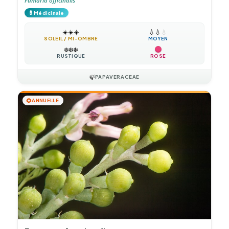
Fumaria officinalis
💊
Médicinale
☀️
☀️
☀️
💧
💧
💧
SOLEIL / MI-OMBRE
MOYEN
❄️
❄️
❄️
RUSTIQUE
ROSE
🍃
PAPAVERACEAE
🌻
ANNUELLE