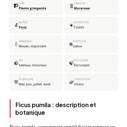
TYPE
FAMILLE
🧗
🧬
Plante grimpante
Moraceae
GENRE
EXPOSITION
🔬
☀️
Ficus
Toutes
ARROSAGE
RUSTICITÉ
💧
❄️
Moyen, important
Gélive
SOL
FEUILLAGE
🪨
🍃
Sableux, limoneux
Persistant
FLORAISON
VÉGÉTATION
🌸
🌿
Mai, juin, juillet, août
Vivace
Ficus pumila : description et
botanique
Ficus pumila, couramment appelé figuier rampant ou