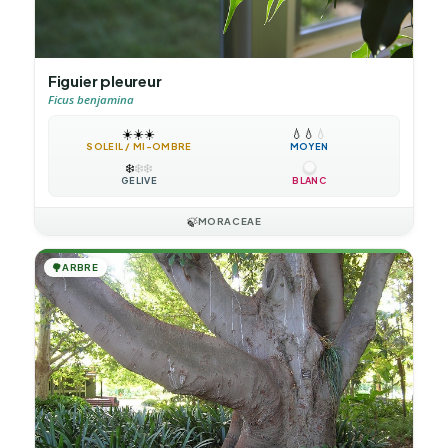
Figuier pleureur
Ficus benjamina
☀️
☀️
☀️
💧
💧
💧
SOLEIL / MI-OMBRE
MOYEN
❄️
❄️
❄️
GÉLIVE
BLANC
🍃
MORACEAE
🌳
ARBRE