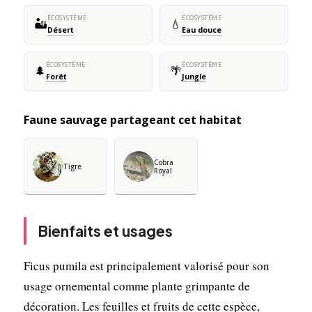
ÉCOSYSTÈME
ÉCOSYSTÈME
🏜️
💧
Désert
Eau douce
ÉCOSYSTÈME
ÉCOSYSTÈME
🌲
🌴
Forêt
Jungle
Faune sauvage partageant cet habitat
Cobra
Tigre
Royal
Bienfaits et usages
Ficus pumila est principalement valorisé pour son
usage ornemental comme plante grimpante de
décoration. Les feuilles et fruits de cette espèce,