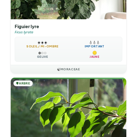
Figuier lyre
Ficus lyrata
☀️
☀️
☀️
💧
💧
💧
SOLEIL / MI-OMBRE
IMPORTANT
❄️
❄️
❄️
GÉLIVE
JAUNE
🍃
MORACEAE
🌳
ARBRE