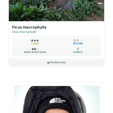
Ficus macrophylla
Ficus macrophylla
☀️
☀️
☀️
💧
💧
💧
TOUS
MOYEN
❄️
❄️
❄️
📏
SEMI-RUSTIQUE
VIVACE
🍃
MORACEAE