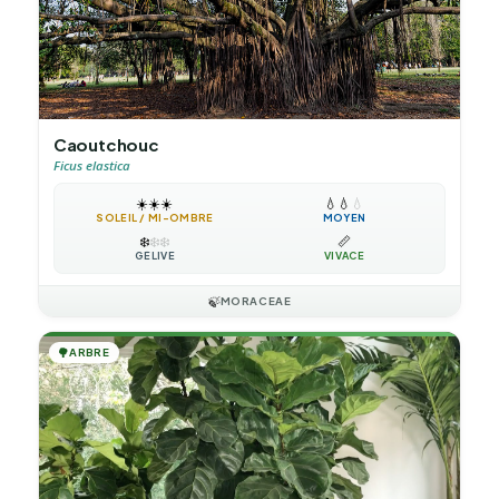
Caoutchouc
Ficus elastica
☀️
☀️
☀️
💧
💧
💧
SOLEIL / MI-OMBRE
MOYEN
❄️
❄️
❄️
📏
GÉLIVE
VIVACE
🍃
MORACEAE
🌳
ARBRE