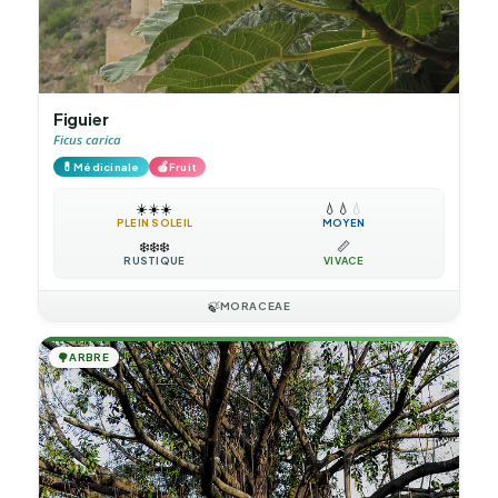
Figuier
Ficus carica
💊
🍎
Médicinale
Fruit
☀️
☀️
☀️
💧
💧
💧
PLEIN SOLEIL
MOYEN
❄️
❄️
❄️
📏
RUSTIQUE
VIVACE
🍃
MORACEAE
🌳
ARBRE