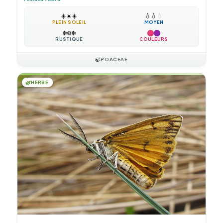
☀️
☀️
☀️
💧
💧
💧
PLEIN SOLEIL
MOYEN
❄️
❄️
❄️
RUSTIQUE
COULEURS
🍃
POACEAE
🌿
HERBE