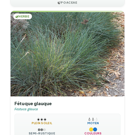
🍃
POACEAE
🌿
HERBE
Fétuque glauque
Festuca glauca
☀️
☀️
☀️
💧
💧
💧
PLEIN SOLEIL
MOYEN
❄️
❄️
❄️
SEMI-RUSTIQUE
COULEURS