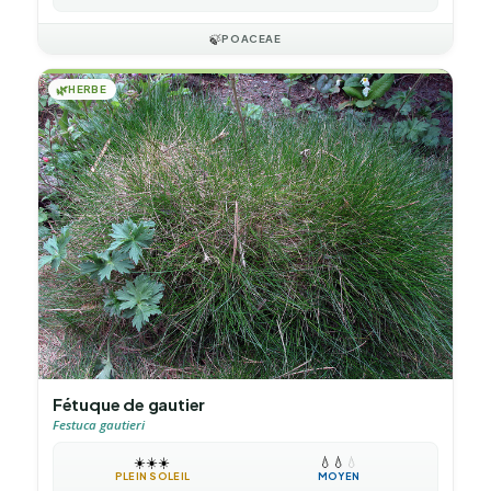
🍃
POACEAE
🌿
HERBE
Fétuque de gautier
Festuca gautieri
☀️
☀️
☀️
💧
💧
💧
PLEIN SOLEIL
MOYEN