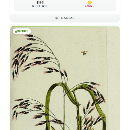
❄️
❄️
❄️
RUSTIQUE
JAUNE
🍃
POACEAE
🌿
HERBE