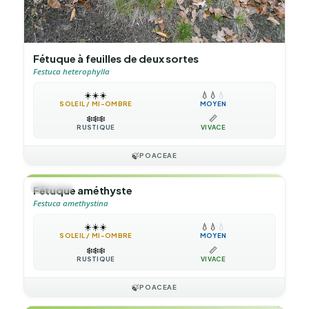
Fétuque à feuilles de deux sortes
Festuca heterophylla
☀️
☀️
☀️
💧
💧
💧
SOLEIL / MI-OMBRE
MOYEN
❄️
❄️
❄️
📏
RUSTIQUE
VIVACE
🍃
POACEAE
🌿
HERBE
Fétuque améthyste
Festuca amethystina
☀️
☀️
☀️
💧
💧
💧
SOLEIL / MI-OMBRE
MOYEN
❄️
❄️
❄️
📏
RUSTIQUE
VIVACE
🍃
POACEAE