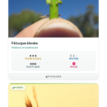
Fétuque élevée
Festuca arundinacea
☀️
☀️
☀️
💧
💧
💧
PLEIN SOLEIL
MOYEN
❄️
❄️
❄️
RUSTIQUE
ROSE
🍃
POACEAE
🌿
HERBE