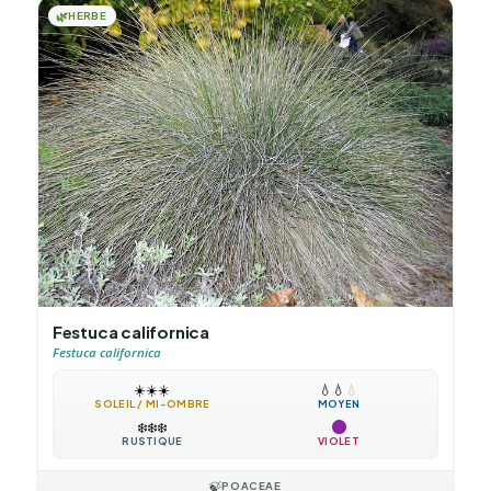
🌿
HERBE
Festuca californica
Festuca californica
☀️
☀️
☀️
💧
💧
💧
SOLEIL / MI-OMBRE
MOYEN
❄️
❄️
❄️
RUSTIQUE
VIOLET
🍃
POACEAE