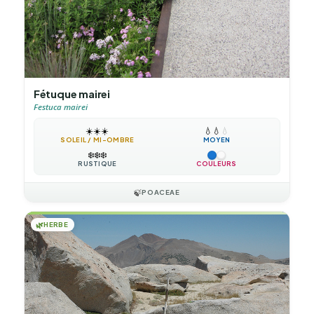
Fétuque mairei
Festuca mairei
☀️
☀️
☀️
💧
💧
💧
SOLEIL / MI-OMBRE
MOYEN
❄️
❄️
❄️
RUSTIQUE
COULEURS
🍃
POACEAE
🌿
HERBE