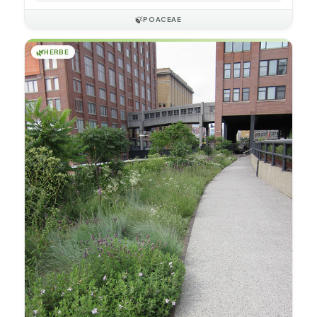
🍃
POACEAE
🌿
HERBE