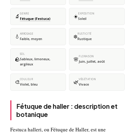
GENRE
EXPOSITION
🔬
☀️
Fétuque (Festuca)
Soleil
ARROSAGE
RUSTICITÉ
💧
❄️
Faible, moyen
Rustique
SOL
FLORAISON
🪨
🌸
Sableux, limoneux,
Juin, juillet, août
argileux
COULEUR
VÉGÉTATION
🎨
🌿
Violet, bleu
Vivace
Fétuque de haller : description et
botanique
Festuca halleri, ou Fétuque de Haller, est une