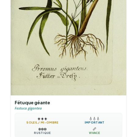
Fétuque géante
Festuca gigantea
☀️
☀️
☀️
💧
💧
💧
SOLEIL / MI-OMBRE
IMPORTANT
❄️
❄️
❄️
📏
RUSTIQUE
VIVACE