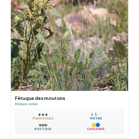
Fétuque des moutons
Festuca ovina
☀️
☀️
☀️
💧
💧
💧
PLEIN SOLEIL
MOYEN
❄️
❄️
❄️
RUSTIQUE
COULEURS