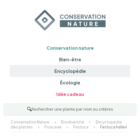
Conservation nature
Bien-être
Encyclopédie
Écologie
Idée cadeau
🔍
Rechercher une plante par nom ou critères
Conservation Nature
>
Biodiversité
>
Encyclopédie
des plantes
>
Poaceae
>
Festuca
>
Festuca halleri