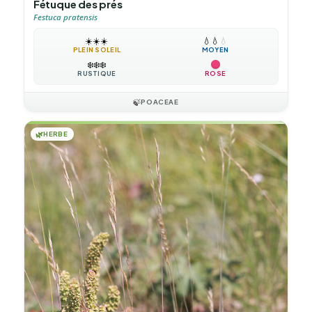
Fétuque des prés
Festuca pratensis
☀️
☀️
☀️
💧
💧
💧
PLEIN SOLEIL
MOYEN
❄️
❄️
❄️
RUSTIQUE
ROSE
🍃
POACEAE
🌿
HERBE