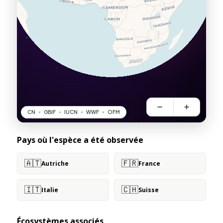
Pays où l'espèce a été observée
🇦🇹
🇫🇷
Autriche
France
🇮🇹
🇨🇭
Italie
Suisse
Écosystèmes associés