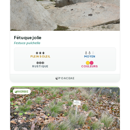
Fétuque jolie
Festuca pulchella
☀️
☀️
☀️
💧
💧
💧
PLEIN SOLEIL
MOYEN
❄️
❄️
❄️
RUSTIQUE
COULEURS
🍃
POACEAE
🌿
HERBE