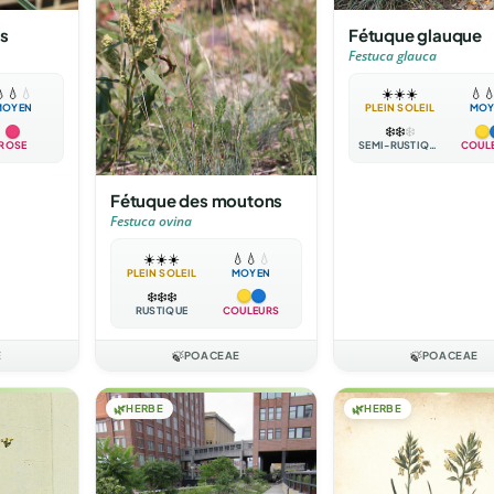
és
Fétuque glauque
Festuca glauca

💧
💧
☀️
☀️
☀️
💧

MOYEN
PLEIN SOLEIL
MOY
❄️
❄️
❄️
ROSE
SEMI-RUSTIQUE
COUL
Fétuque des moutons
Festuca ovina
☀️
☀️
☀️
💧
💧
💧
PLEIN SOLEIL
MOYEN
❄️
❄️
❄️
RUSTIQUE
COULEURS
E
🍃
POACEAE
🍃
POACEAE
🌿
HERBE
🌿
HERBE