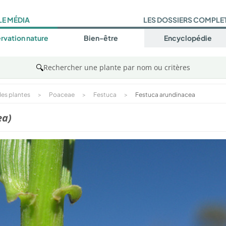
LE MÉDIA
LES DOSSIERS COMPLE
rvation nature
Bien-être
Encyclopédie
🔍
Rechercher une plante par nom ou critères
es plantes
>
Poaceae
>
Festuca
>
Festuca arundinacea
ea)