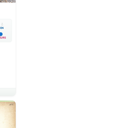

💧
EN
EURS