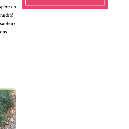
spère en
umidité
, sableux
ions
n