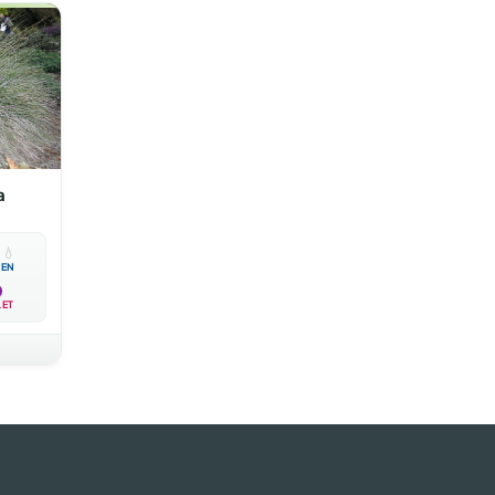
a

💧
EN
LET