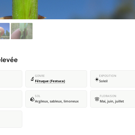
élevée
GENRE
EXPOSITION
🔬
☀️
Fétuque (Festuca)
Soleil
SOL
FLORAISON
🪨
🌸
Argileux, sableux, limoneux
Mai, juin, juillet