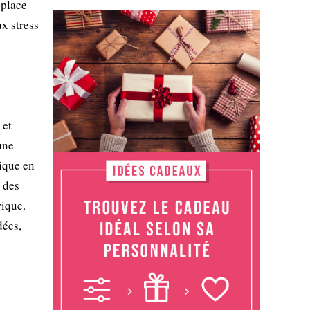
 place
x stress
 et
une
tique en
 des
rique.
dées,