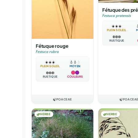
Fétuque des pr
Festuca pratensis
☀️
☀️
☀️

PLEIN SOLEIL
❄️
❄️
❄️
RUSTIQUE
Fétuque rouge
Festuca rubra
☀️
☀️
☀️
💧
💧
💧
PLEIN SOLEIL
MOYEN
❄️
❄️
❄️
RUSTIQUE
COULEURS
🍃
POACEAE
🍃
POACEA
🌿
HERBE
🌿
HERBE