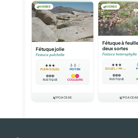
🌿
HERBE
🌿
HERBE
Fétuque à feuill
deux sortes
Fétuque jolie
Festuca heterophylla
Festuca pulchella
☀️
☀️
☀️

☀️
☀️
☀️
💧
💧
💧
SOLEIL / MI-OMBRE
PLEIN SOLEIL
MOYEN
❄️
❄️
❄️
❄️
❄️
❄️
RUSTIQUE
V
RUSTIQUE
COULEURS
🍃
POACEAE
🍃
POACEA