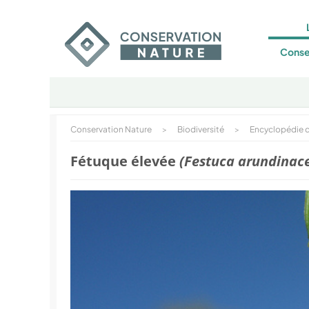
Conse
Conservation Nature
>
Biodiversité
>
Encyclopédie d
Fétuque élevée
(Festuca arundinac