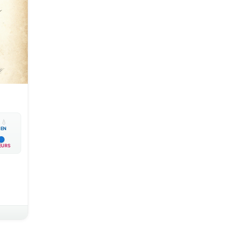

💧
EN
EURS