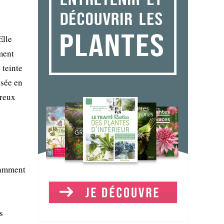
Elle
ment
 teinte
isée en
breux
otamment
s