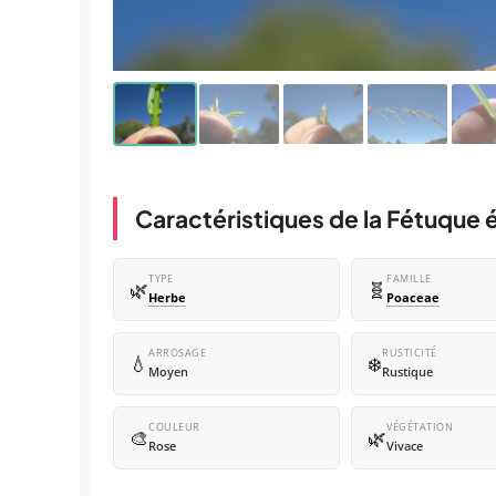
Caractéristiques de la Fétuque 
TYPE
FAMILLE
🌿
🧬
Herbe
Poaceae
ARROSAGE
RUSTICITÉ
💧
❄️
Moyen
Rustique
COULEUR
VÉGÉTATION
🎨
🌿
Rose
Vivace