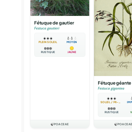
Fétuque de gautier
Festuca gautieri
☀️
☀️
☀️
💧
💧
💧
PLEIN SOLEIL
MOYEN
❄️
❄️
❄️
RUSTIQUE
JAUNE
Fétuque géante
Festuca gigantea
☀️
☀️
☀️

SOLEIL / MI-OMBRE
IM
❄️
❄️
❄️
RUSTIQUE
V
🍃
POACEAE
🍃
POACEA