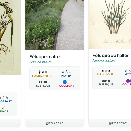
Fétuque de haller
Fétuque mairei
Festuca halleri
Festuca mairei
☀️
☀️
☀️
💧

☀️
☀️
☀️
💧
💧
💧
PLEIN SOLEIL
MOY
SOLEIL / MI-OMBRE
MOYEN
❄️
❄️
❄️
❄️
❄️
❄️
RUSTIQUE
COUL
RUSTIQUE
COULEURS

💧
💧
PORTANT
📏
IVACE
E
🍃
POACEAE
🍃
POACEAE