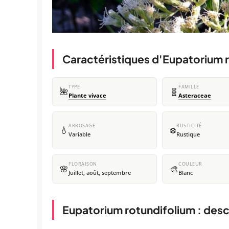
Caractéristiques d'Eupatorium 
TYPE
FAMILLE
🌺
🧬
Plante vivace
Asteraceae
ARROSAGE
RUSTICITÉ
💧
❄️
Variable
Rustique
FLORAISON
COULEUR
🌸
🎨
Juillet, août, septembre
Blanc
Eupatorium rotundifolium : desc