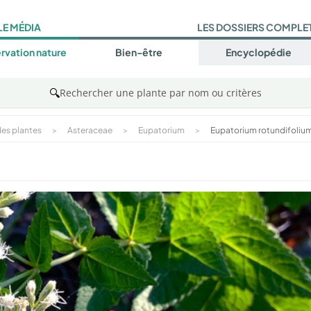
LE MÉDIA
LES DOSSIERS COMPLE
rvation nature
Bien-être
Encyclopédie
🔍
Rechercher une plante par nom ou critères
es plantes
>
Asteraceae
>
Eupatorium
>
Eupatorium rotundifoliu