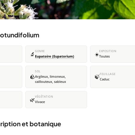
rotundifolium
GENRE
EXPOSITION
🔬
☀️
Eupatoire (Eupatorium)
Toutes
SOL
FEUILLAGE
🪨
🍃
Argileux, limoneux,
Caduc
caillouteux, sableux
VÉGÉTATION
🌿
Vivace
ription et botanique