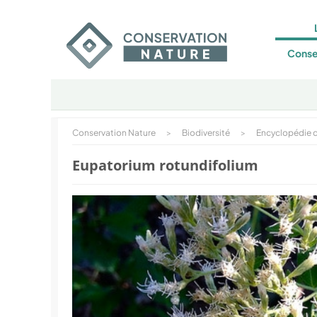
Conse
Conservation Nature
>
Biodiversité
>
Encyclopédie d
Eupatorium rotundifolium