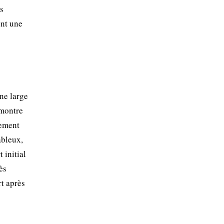
es
ont une
une large
 montre
rement
ableux,
 initial
ès
rt après