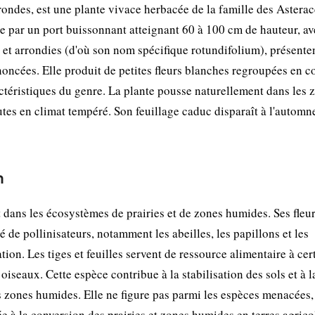
rondes, est une plante vivace herbacée de la famille des Asterac
se par un port buissonnant atteignant 60 à 100 cm de hauteur, av
es et arrondies (d'où son nom spécifique rotundifolium), présente
oncées. Elle produit de petites fleurs blanches regroupées en 
téristiques du genre. La plante pousse naturellement dans les 
utes en climat tempéré. Son feuillage caduc disparaît à l'automn
n
dans les écosystèmes de prairies et de zones humides. Ses fleu
é de pollinisateurs, notamment les abeilles, les papillons et les
ion. Les tiges et feuilles servent de ressource alimentaire à cer
oiseaux. Cette espèce contribue à la stabilisation des sols et à l
s zones humides. Elle ne figure pas parmi les espèces menacées,
ée à la conversion des prairies et zones humides en terres agrico