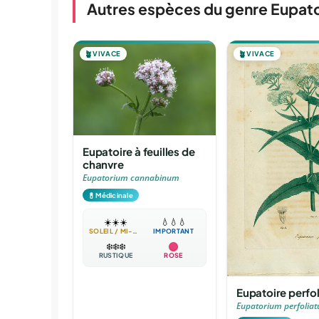
Autres espèces du genre Eupato
🪴
VIVACE
🪴
VIVACE
Eupatoire à feuilles de
chanvre
Eupatorium cannabinum
💊
Médicinale
☀️
☀️
☀️
💧
💧
💧
SOLEIL / MI-OMBRE
IMPORTANT
❄️
❄️
❄️
RUSTIQUE
ROSE
Eupatoire perfo
Eupatorium perfolia