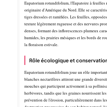
Eupatorium rotundifolium, l'Eupatoire à feuilles 
originaire d'Amérique du Nord. Elle se caractéri
tiges dressées et ramifiées. Les feuilles, opposé
texture légèrement rugueuse et des nervures pron
denses, formant des inflorescences plumeux carac
humides, les prairies mésiques et les bords de ro
la floraison estivale.
Rôle écologique et conservatio
Eupatorium rotundifolium joue un rôle important 
blanches nectarifères attirent une grande diversit
mouches qui participent activement à sa pollinisat
herbivores, tandis que les graines nourrissent les 
prévention de l'érosion, particulièrement dans le
destruction progressive de son habitat naturel, li