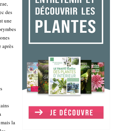
eae,
ec des
nt une
corymbes
zones
e après
rs
tains
a
 mais la
les,