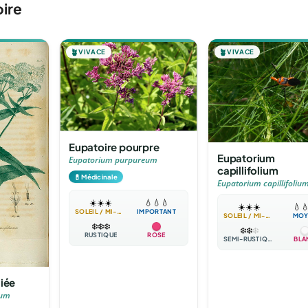
ire
🪴
VIVACE
🪴
VIVACE
Eupatoire pourpre
Eupatorium
Eupatorium purpureum
capillifolium
💊
Médicinale
Eupatorium capillifoliu
☀️
☀️
☀️
💧
💧
💧
☀️
☀️
☀️
💧

SOLEIL / MI-OMBRE
IMPORTANT
SOLEIL / MI-OMBRE
MOY
❄️
❄️
❄️
❄️
❄️
❄️
RUSTIQUE
ROSE
SEMI-RUSTIQUE
BLA
liée
tum