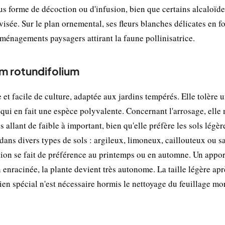
ous forme de décoction ou d'infusion, bien que certains alcaloïd
sée. Sur le plan ornemental, ses fleurs blanches délicates en f
s aménagements paysagers attirant la faune pollinisatrice.
um rotundifolium
et facile de culture, adaptée aux jardins tempérés. Elle tolère 
qui en fait une espèce polyvalente. Concernant l'arrosage, elle
 allant de faible à important, bien qu'elle préfère les sols légè
ans divers types de sols : argileux, limoneux, caillouteux ou s
ation se fait de préférence au printemps ou en automne. Un apport
n enracinée, la plante devient très autonome. La taille légère apr
ien spécial n'est nécessaire hormis le nettoyage du feuillage mo