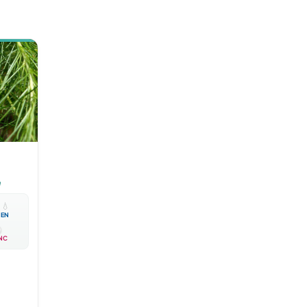
m

💧
EN
NC