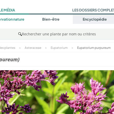
LE MÉDIA
LES DOSSIERS COMPLE
rvation nature
Bien-être
Encyclopédie
🔍
Rechercher une plante par nom ou critères
es plantes
>
Asteraceae
>
Eupatorium
>
Eupatorium purpureum
rpureum)