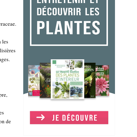
eraceae.
 les
lisières
ages.
pre,
es
ion de