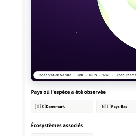
Pays où l'espèce a été observée
🇩🇰
🇳🇱
Danemark
Pays-Bas
Écosystèmes associés