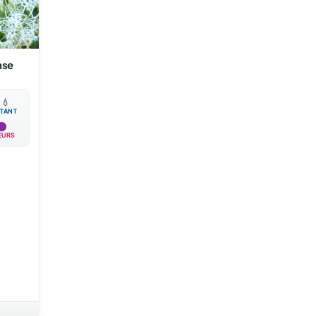
nse

💧
TANT
EURS