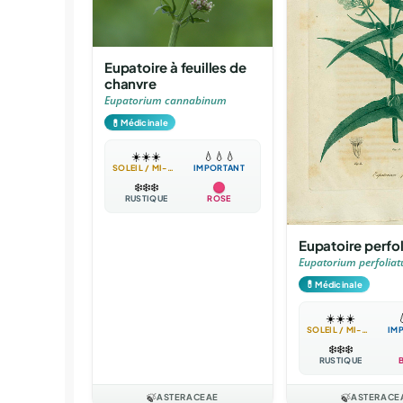
Eupatoire à feuilles de
chanvre
Eupatorium cannabinum
💊
Médicinale
☀️
☀️
☀️
💧
💧
💧
SOLEIL / MI-OMBRE
IMPORTANT
❄️
❄️
❄️
RUSTIQUE
ROSE
Eupatoire perfo
Eupatorium perfolia
💊
Médicinale
☀️
☀️
☀️

SOLEIL / MI-OMBRE
IM
❄️
❄️
❄️
RUSTIQUE
🍃
ASTERACEAE
🍃
ASTERACE