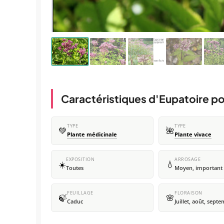
Caractéristiques d'Eupatoire p
TYPE
TYPE
💚
🌺
Plante médicinale
Plante vivace
EXPOSITION
ARROSAGE
☀️
💧
Toutes
Moyen, important
FEUILLAGE
FLORAISON
🍃
🌸
Caduc
Juillet, août, sept