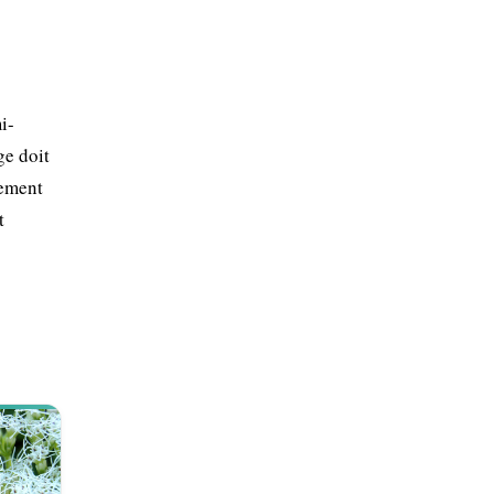
i-
ge doit
nement
t