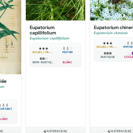
Eupatorium
Eupatorium chine
capillifolium
Eupatorium chinense
Eupatorium capillifolium
☀️
☀️
☀️
💧

SOLEIL / MI-OMBRE
IMPOR
☀️
☀️
☀️
💧
💧
💧
SOLEIL / MI-OMBRE
MOYEN
❄️
❄️
❄️
RUSTIQUE
COUL
❄️
❄️
❄️
SEMI-RUSTIQUE
BLANC
liée
tum

💧
💧
PORTANT
BLANC
AE
🍃
ASTERACEAE
🍃
ASTERACEAE