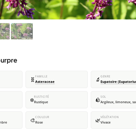
ourpre
FAMILLE
GENRE
🧬
🔬
Asteraceae
Eupatoire (Eupatori
RUSTICITÉ
SOL
❄️
🪨
Rustique
Argileux, limoneux, s
COULEUR
VÉGÉTATION
🎨
🌿
embre
Rose
Vivace