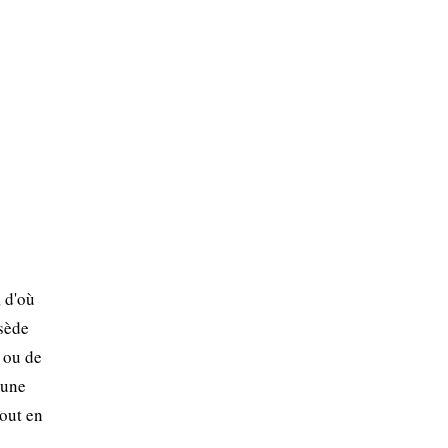
, d'où
ssède
 ou de
 une
tout en