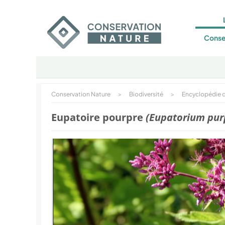
Conse
Conservation Nature
>
Biodiversité
>
Encyclopédie d
Eupatoire pourpre
(Eupatorium pu