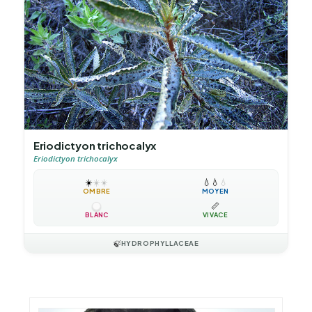
Eriodictyon trichocalyx
Eriodictyon trichocalyx
☀️
☀️
☀️
💧
💧
💧
OMBRE
MOYEN
📏
BLANC
VIVACE
🍃
HYDROPHYLLACEAE