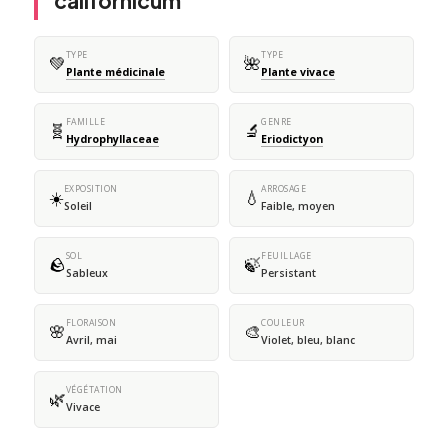
californicum
TYPE
TYPE
💚
🌺
Plante médicinale
Plante vivace
FAMILLE
GENRE
🧬
🔬
Hydrophyllaceae
Eriodictyon
EXPOSITION
ARROSAGE
☀️
💧
Soleil
Faible, moyen
SOL
FEUILLAGE
🪨
🍃
Sableux
Persistant
FLORAISON
COULEUR
🌸
🎨
Avril, mai
Violet, bleu, blanc
VÉGÉTATION
🌿
Vivace