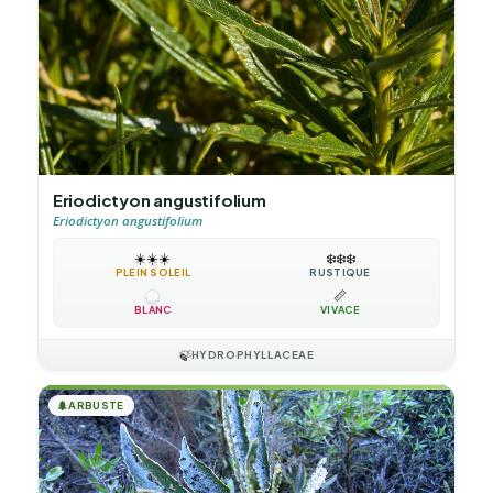
Eriodictyon angustifolium
Eriodictyon angustifolium
☀️
☀️
☀️
❄️
❄️
❄️
PLEIN SOLEIL
RUSTIQUE
📏
BLANC
VIVACE
🍃
HYDROPHYLLACEAE
🌲
ARBUSTE