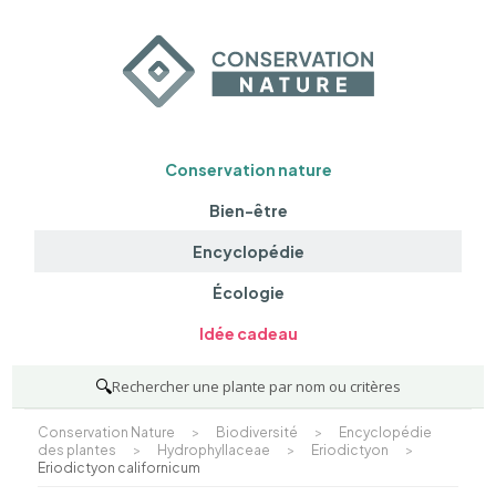
Conservation nature
Bien-être
Encyclopédie
Écologie
Idée cadeau
🔍
Rechercher une plante par nom ou critères
Conservation Nature
>
Biodiversité
>
Encyclopédie
des plantes
>
Hydrophyllaceae
>
Eriodictyon
>
Eriodictyon californicum