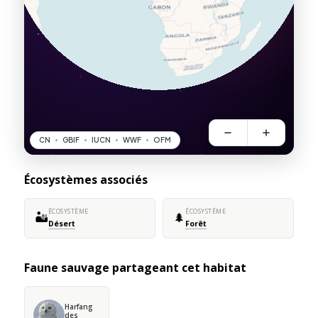
Écosystèmes associés
ÉCOSYSTÈME
ÉCOSYSTÈME
🏜️
🌲
Désert
Forêt
Faune sauvage partageant cet habitat
Harfang
des