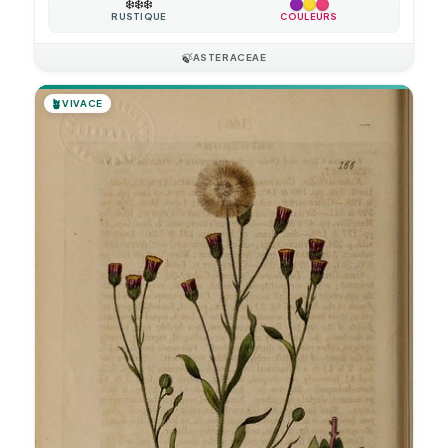
❄️
❄️
❄️
RUSTIQUE
COULEURS
🍃
ASTERACEAE
🪴
VIVACE