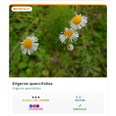
🌻
ANNUELLE
Erigeron quercifolius
Erigeron quercifolius
☀️
☀️
☀️
💧
💧
💧
SOLEIL / MI-OMBRE
MOYEN
📏
COULEURS
ANNUELLE