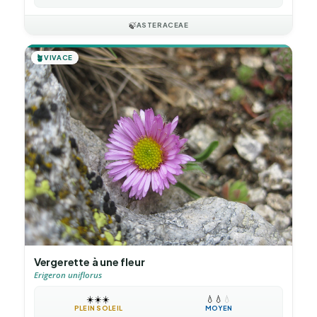
🍃
ASTERACEAE
🪴
VIVACE
Vergerette à une fleur
Erigeron uniflorus
☀️
☀️
☀️
💧
💧
💧
PLEIN SOLEIL
MOYEN