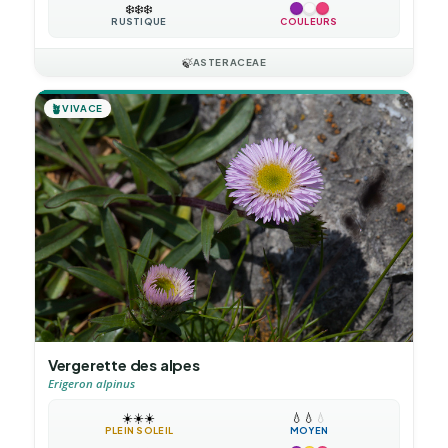
❄️
❄️
❄️
RUSTIQUE
COULEURS
🍃
ASTERACEAE
🪴
VIVACE
Vergerette des alpes
Erigeron alpinus
☀️
☀️
☀️
💧
💧
💧
PLEIN SOLEIL
MOYEN