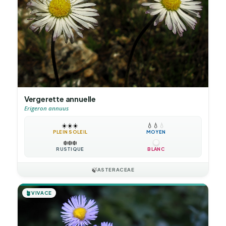
Vergerette annuelle
Erigeron annuus
☀️
☀️
☀️
💧
💧
💧
PLEIN SOLEIL
MOYEN
❄️
❄️
❄️
RUSTIQUE
BLANC
🍃
ASTERACEAE
🪴
VIVACE