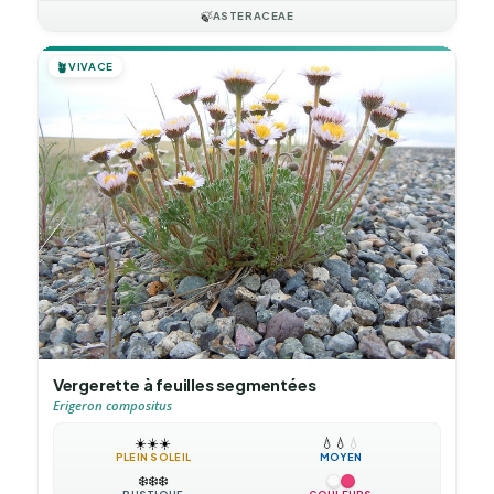
🍃
ASTERACEAE
🪴
VIVACE
Vergerette à feuilles segmentées
Erigeron compositus
☀️
☀️
☀️
💧
💧
💧
PLEIN SOLEIL
MOYEN
❄️
❄️
❄️