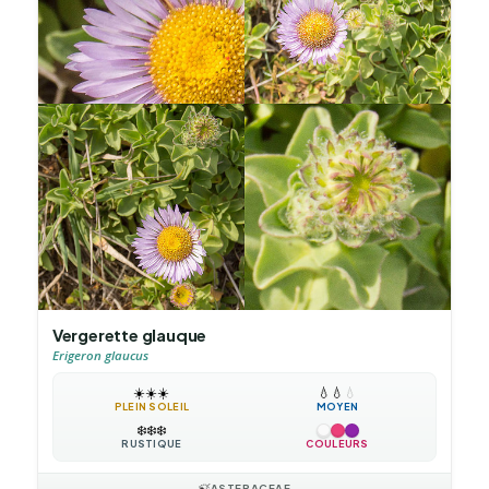
Vergerette glauque
Erigeron glaucus
☀️
☀️
☀️
💧
💧
💧
PLEIN SOLEIL
MOYEN
❄️
❄️
❄️
RUSTIQUE
COULEURS
🍃
ASTERACEAE