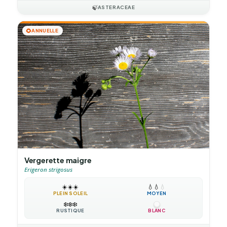
🍃
ASTERACEAE
🌻
ANNUELLE
Vergerette maigre
Erigeron strigosus
☀️
☀️
☀️
💧
💧
💧
PLEIN SOLEIL
MOYEN
❄️
❄️
❄️
RUSTIQUE
BLANC