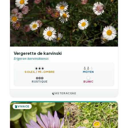
Vergerette de karvinski
Erigeron karvinskianus
☀️
☀️
☀️
💧
💧
💧
SOLEIL / MI-OMBRE
MOYEN
❄️
❄️
❄️
RUSTIQUE
BLANC
🍃
ASTERACEAE
🪴
VIVACE