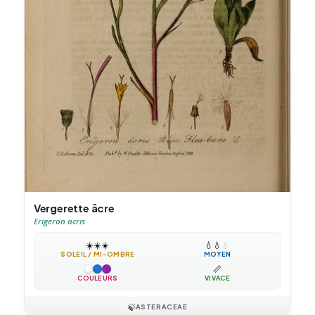
Vergerette âcre
Erigeron acris
☀️
☀️
☀️
💧
💧
💧
SOLEIL / MI-OMBRE
MOYEN
📏
COULEURS
VIVACE
🍃
ASTERACEAE