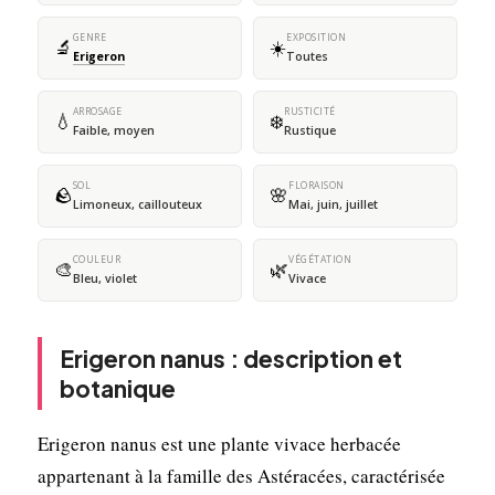
GENRE
EXPOSITION
🔬
☀️
Erigeron
Toutes
ARROSAGE
RUSTICITÉ
💧
❄️
Faible, moyen
Rustique
SOL
FLORAISON
🪨
🌸
Limoneux, caillouteux
Mai, juin, juillet
COULEUR
VÉGÉTATION
🎨
🌿
Bleu, violet
Vivace
Erigeron nanus : description et
botanique
Erigeron nanus est une plante vivace herbacée
appartenant à la famille des Astéracées, caractérisée