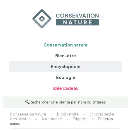
Conservation nature
Bien-être
Encyclopédie
Écologie
Idée cadeau
🔍
Rechercher une plante par nom ou critères
Conservation Nature
>
Biodiversité
>
Encyclopédie
des plantes
>
Asteraceae
>
Erigeron
>
Erigeron
nanus