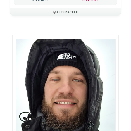
RUSTIQUE
COULEURS
🍃
ASTERACEAE