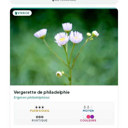
🪴
VIVACE
Vergerette de philadelphie
Erigeron philadelphicus
☀️
☀️
☀️
💧
💧
💧
PLEIN SOLEIL
MOYEN
❄️
❄️
❄️
RUSTIQUE
COULEURS