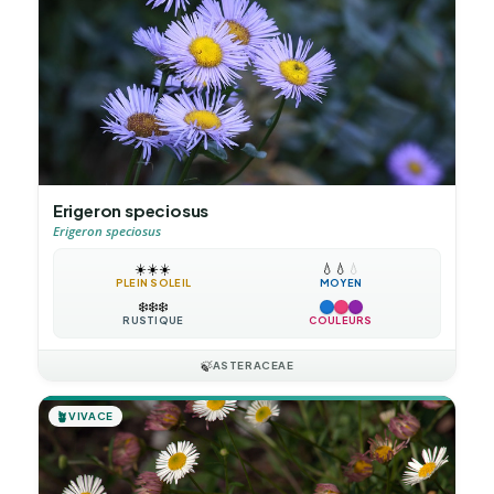
Erigeron speciosus
Erigeron speciosus
☀️
☀️
☀️
💧
💧
💧
PLEIN SOLEIL
MOYEN
❄️
❄️
❄️
RUSTIQUE
COULEURS
🍃
ASTERACEAE
🪴
VIVACE