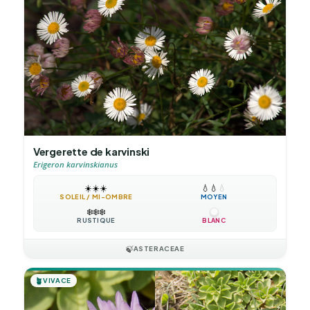
Vergerette de karvinski
Erigeron karvinskianus
☀️
☀️
☀️
💧
💧
💧
SOLEIL / MI-OMBRE
MOYEN
❄️
❄️
❄️
RUSTIQUE
BLANC
🍃
ASTERACEAE
🪴
VIVACE