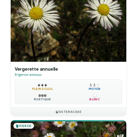
Vergerette annuelle
Erigeron annuus
☀️
☀️
☀️
💧
💧
💧
PLEIN SOLEIL
MOYEN
❄️
❄️
❄️
RUSTIQUE
BLANC
🍃
ASTERACEAE
🪴
VIVACE