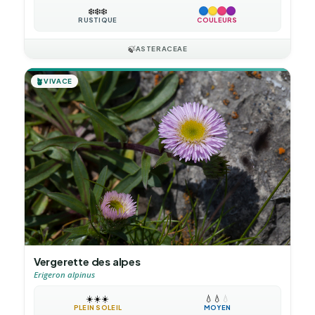
❄️
❄️
❄️
RUSTIQUE
COULEURS
🍃
ASTERACEAE
🪴
VIVACE
Vergerette des alpes
Erigeron alpinus
☀️
☀️
☀️
💧
💧
💧
PLEIN SOLEIL
MOYEN