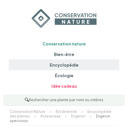
Conservation nature
Bien-être
Encyclopédie
Écologie
Idée cadeau
🔍
Rechercher une plante par nom ou critères
Conservation Nature
>
Biodiversité
>
Encyclopédie
des plantes
>
Asteraceae
>
Erigeron
>
Erigeron
speciosus