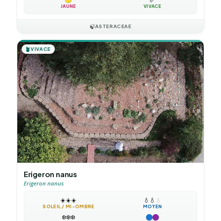
JAUNE
VIVACE
🍃
ASTERACEAE
🪴
VIVACE
Erigeron nanus
Erigeron nanus
☀️
☀️
☀️
💧
💧
💧
SOLEIL / MI-OMBRE
MOYEN
❄️
❄️
❄️