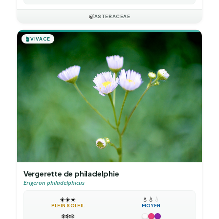
🍃
ASTERACEAE
🪴
VIVACE
Vergerette de philadelphie
Erigeron philadelphicus
☀️
☀️
☀️
💧
💧
💧
PLEIN SOLEIL
MOYEN
❄️
❄️
❄️