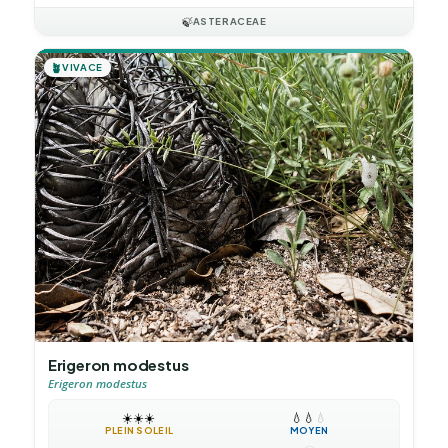
🍃
ASTERACEAE
🪴
VIVACE
Erigeron modestus
Erigeron modestus
☀️
☀️
☀️
💧
💧
💧
PLEIN SOLEIL
MOYEN