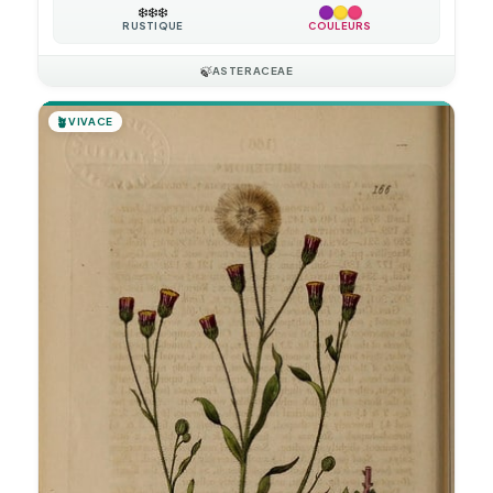
❄️
❄️
❄️
RUSTIQUE
COULEURS
🍃
ASTERACEAE
🪴
VIVACE