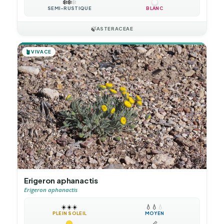
❄️
❄️
❄️
SEMI-RUSTIQUE
BLANC
🍃
ASTERACEAE
🪴
VIVACE
Erigeron aphanactis
Erigeron aphanactis
☀️
☀️
☀️
💧
💧
💧
PLEIN SOLEIL
MOYEN
📏