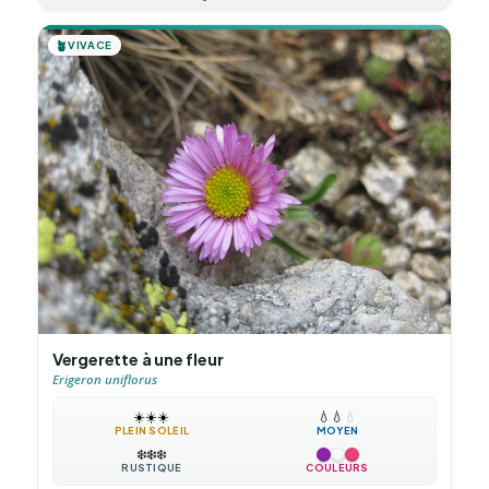
🪴
VIVACE
Vergerette à une fleur
Erigeron uniflorus
☀️
☀️
☀️
💧
💧
💧
PLEIN SOLEIL
MOYEN
❄️
❄️
❄️
RUSTIQUE
COULEURS