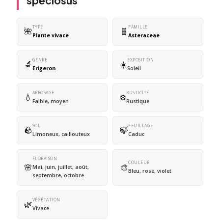
speciosus
TYPE
FAMILLE
🌺
🧬
Plante vivace
Asteraceae
GENRE
EXPOSITION
🔬
☀️
Erigeron
Soleil
ARROSAGE
RUSTICITÉ
💧
❄️
Faible, moyen
Rustique
SOL
FEUILLAGE
🪨
🍃
Limoneux, caillouteux
Caduc
FLORAISON
COULEUR
🌸
🎨
Mai, juin, juillet, août,
Bleu, rose, violet
septembre, octobre
VÉGÉTATION
🌿
Vivace