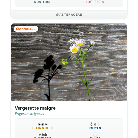
RUSTIQUE
COULEURS
🍃
ASTERACEAE
🌻
ANNUELLE
Vergerette maigre
Erigeron strigosus
☀️
☀️
☀️
💧
💧
💧
PLEIN SOLEIL
MOYEN
❄️
❄️
❄️