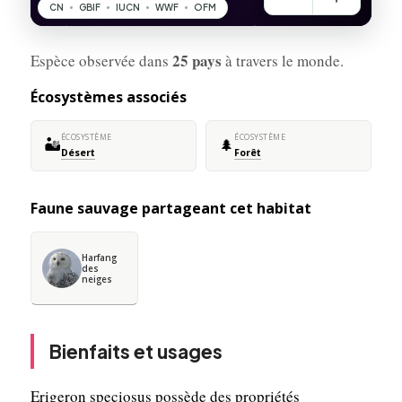
25 pays
Espèce observée dans
à travers le monde.
Écosystèmes associés
ÉCOSYSTÈME
ÉCOSYSTÈME
🏜️
🌲
Désert
Forêt
Faune sauvage partageant cet habitat
Harfang
des
neiges
Bienfaits et usages
Erigeron speciosus possède des propriétés