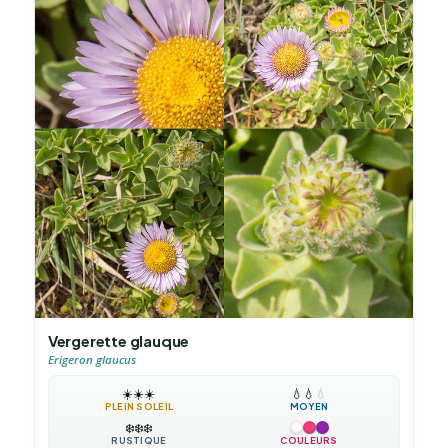
Vergerette glauque
Erigeron glaucus
☀️
☀️
☀️
💧
💧
💧
PLEIN SOLEIL
MOYEN
❄️
❄️
❄️
RUSTIQUE
COULEURS