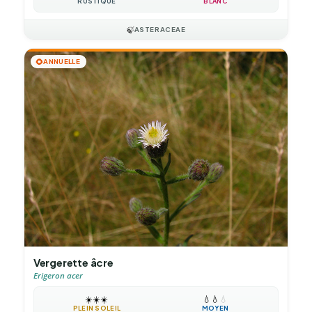
RUSTIQUE
BLANC
🍃
ASTERACEAE
🌻
ANNUELLE
Vergerette âcre
Erigeron acer
☀️
☀️
☀️
💧
💧
💧
PLEIN SOLEIL
MOYEN