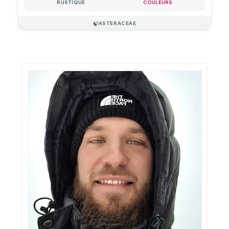
RUSTIQUE
COULEURS
🍃
ASTERACEAE