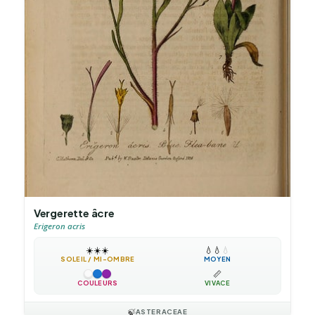
Vergerette âcre
Erigeron acris
☀️
☀️
☀️
💧
💧
💧
SOLEIL / MI-OMBRE
MOYEN
📏
COULEURS
VIVACE
🍃
ASTERACEAE