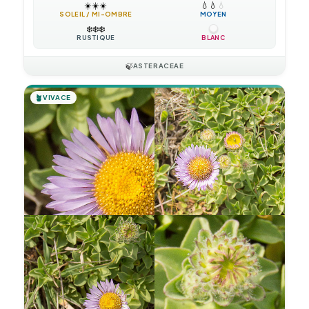
☀️
☀️
☀️
💧
💧
💧
SOLEIL / MI-OMBRE
MOYEN
❄️
❄️
❄️
RUSTIQUE
BLANC
🍃
ASTERACEAE
🪴
VIVACE