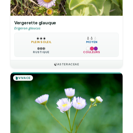
Vergerette glauque
Erigeron glaucus
☀️
☀️
☀️
💧
💧
💧
PLEIN SOLEIL
MOYEN
❄️
❄️
❄️
RUSTIQUE
COULEURS
🍃
ASTERACEAE
🪴
VIVACE