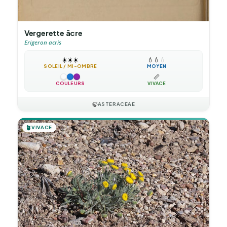
Vergerette âcre
Erigeron acris
☀️
☀️
☀️
💧
💧
💧
SOLEIL / MI-OMBRE
MOYEN
📏
COULEURS
VIVACE
🍃
ASTERACEAE
🪴
VIVACE