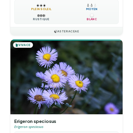
☀️
☀️
☀️
💧
💧
💧
PLEIN SOLEIL
MOYEN
❄️
❄️
❄️
RUSTIQUE
BLANC
🍃
ASTERACEAE
🪴
VIVACE
Erigeron speciosus
Erigeron speciosus