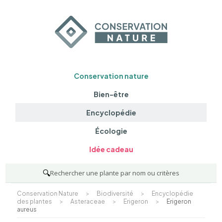
Conservation nature
Bien-être
Encyclopédie
Écologie
Idée cadeau
🔍
Rechercher une plante par nom ou critères
Conservation Nature
>
Biodiversité
>
Encyclopédie
des plantes
>
Asteraceae
>
Erigeron
>
Erigeron
aureus