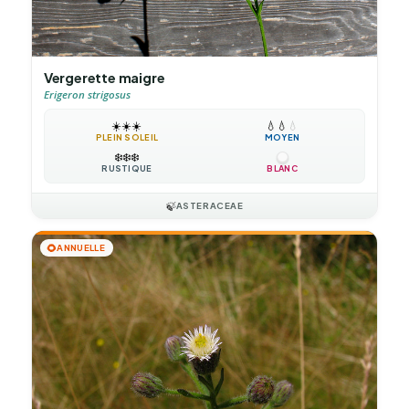
Vergerette maigre
Erigeron strigosus
☀️
☀️
☀️
💧
💧
💧
PLEIN SOLEIL
MOYEN
❄️
❄️
❄️
RUSTIQUE
BLANC
🍃
ASTERACEAE
🌻
ANNUELLE