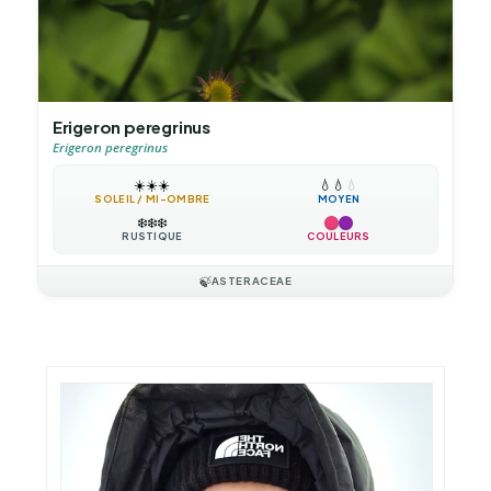
Erigeron peregrinus
Erigeron peregrinus
☀️
☀️
☀️
💧
💧
💧
SOLEIL / MI-OMBRE
MOYEN
❄️
❄️
❄️
RUSTIQUE
COULEURS
🍃
ASTERACEAE