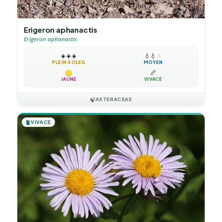
Erigeron aphanactis
Erigeron aphanactis
☀️
☀️
☀️
💧
💧
💧
PLEIN SOLEIL
MOYEN
📏
JAUNE
VIVACE
🍃
ASTERACEAE
🪴
VIVACE