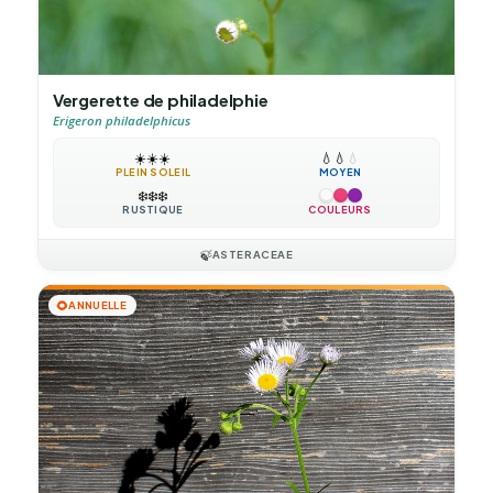
Vergerette de philadelphie
Erigeron philadelphicus
☀️
☀️
☀️
💧
💧
💧
PLEIN SOLEIL
MOYEN
❄️
❄️
❄️
RUSTIQUE
COULEURS
🍃
ASTERACEAE
🌻
ANNUELLE