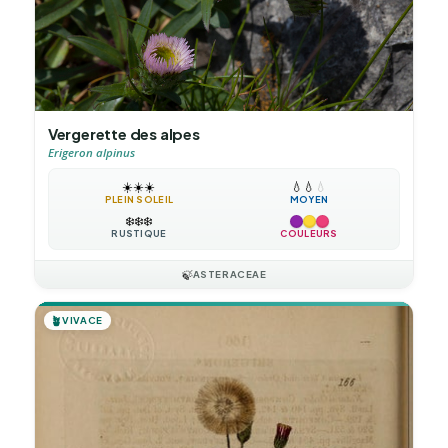
Vergerette des alpes
Erigeron alpinus
☀️
☀️
☀️
💧
💧
💧
PLEIN SOLEIL
MOYEN
❄️
❄️
❄️
RUSTIQUE
COULEURS
🍃
ASTERACEAE
🪴
VIVACE