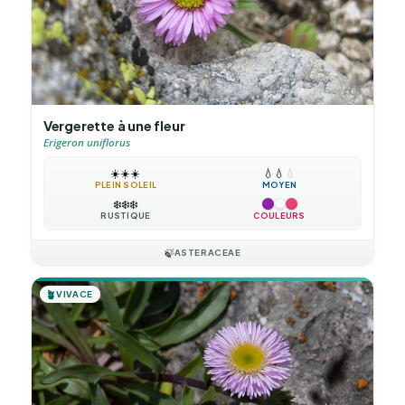
Vergerette à une fleur
Erigeron uniflorus
☀️
☀️
☀️
💧
💧
💧
PLEIN SOLEIL
MOYEN
❄️
❄️
❄️
RUSTIQUE
COULEURS
🍃
ASTERACEAE
🪴
VIVACE