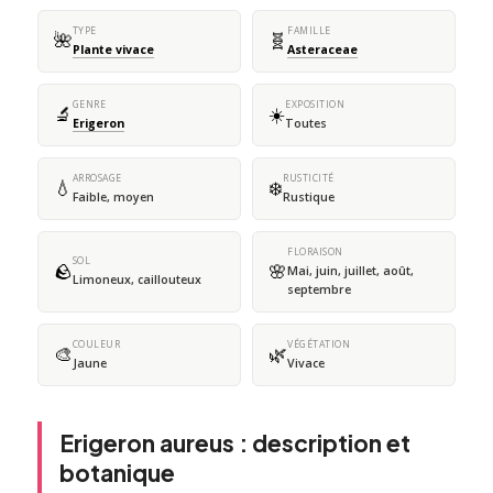
TYPE
FAMILLE
🌺
🧬
Plante vivace
Asteraceae
GENRE
EXPOSITION
🔬
☀️
Erigeron
Toutes
ARROSAGE
RUSTICITÉ
💧
❄️
Faible, moyen
Rustique
FLORAISON
SOL
🪨
🌸
Mai, juin, juillet, août,
Limoneux, caillouteux
septembre
COULEUR
VÉGÉTATION
🎨
🌿
Jaune
Vivace
Erigeron aureus : description et
botanique