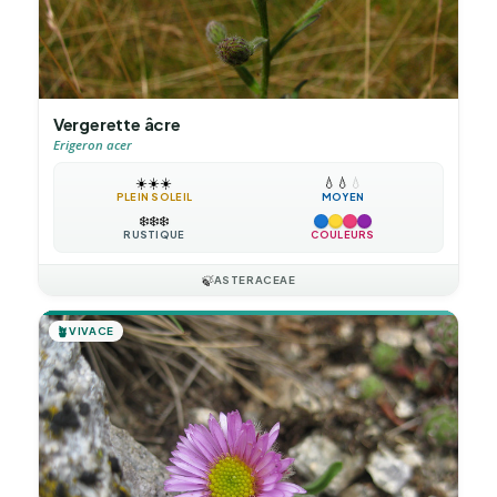
Vergerette âcre
Erigeron acer
☀️
☀️
☀️
💧
💧
💧
PLEIN SOLEIL
MOYEN
❄️
❄️
❄️
RUSTIQUE
COULEURS
🍃
ASTERACEAE
🪴
VIVACE