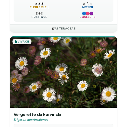
☀️
☀️
☀️
💧
💧
💧
PLEIN SOLEIL
MOYEN
❄️
❄️
❄️
RUSTIQUE
COULEURS
🍃
ASTERACEAE
🪴
VIVACE
Vergerette de karvinski
Erigeron karvinskianus