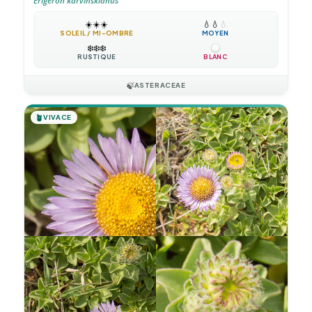
Erigeron karvinskianus
☀️
☀️
☀️
💧
💧
💧
SOLEIL / MI-OMBRE
MOYEN
❄️
❄️
❄️
RUSTIQUE
BLANC
🍃
ASTERACEAE
🪴
VIVACE