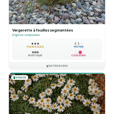
Vergerette à feuilles segmentées
Erigeron compositus
☀️
☀️
☀️
💧
💧
💧
PLEIN SOLEIL
MOYEN
❄️
❄️
❄️
RUSTIQUE
COULEURS
🍃
ASTERACEAE
🪴
VIVACE