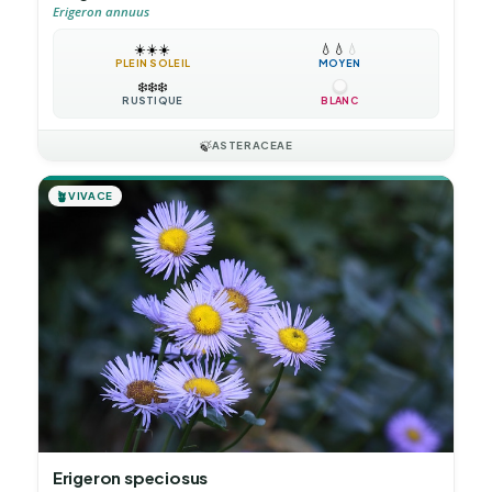
Erigeron annuus
☀️
☀️
☀️
💧
💧
💧
PLEIN SOLEIL
MOYEN
❄️
❄️
❄️
RUSTIQUE
BLANC
🍃
ASTERACEAE
🪴
VIVACE
Erigeron speciosus