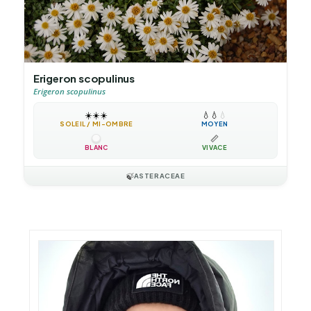
Erigeron scopulinus
Erigeron scopulinus
☀️
☀️
☀️
💧
💧
💧
SOLEIL / MI-OMBRE
MOYEN
📏
BLANC
VIVACE
🍃
ASTERACEAE