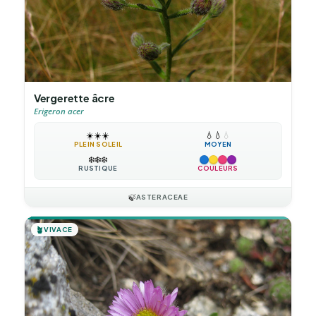
Vergerette âcre
Erigeron acer
☀️
☀️
☀️
💧
💧
💧
PLEIN SOLEIL
MOYEN
❄️
❄️
❄️
RUSTIQUE
COULEURS
🍃
ASTERACEAE
🪴
VIVACE