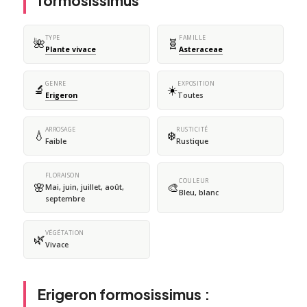
formosissimus
TYPE
FAMILLE
🌺
🧬
Plante vivace
Asteraceae
GENRE
EXPOSITION
🔬
☀️
Erigeron
Toutes
ARROSAGE
RUSTICITÉ
💧
❄️
Faible
Rustique
FLORAISON
COULEUR
🌸
🎨
Mai, juin, juillet, août,
Bleu, blanc
septembre
VÉGÉTATION
🌿
Vivace
Erigeron formosissimus :