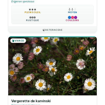
Erigeron speciosus
☀️
☀️
☀️
💧
💧
💧
PLEIN SOLEIL
MOYEN
❄️
❄️
❄️
RUSTIQUE
COULEURS
🍃
ASTERACEAE
🪴
VIVACE
Vergerette de karvinski