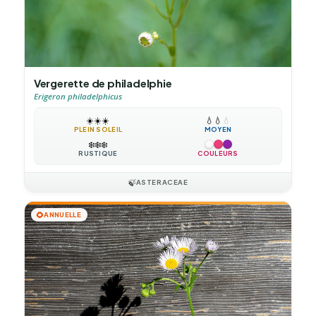
Vergerette de philadelphie
Erigeron philadelphicus
☀️
☀️
☀️
💧
💧
💧
PLEIN SOLEIL
MOYEN
❄️
❄️
❄️
RUSTIQUE
COULEURS
🍃
ASTERACEAE
🌻
ANNUELLE