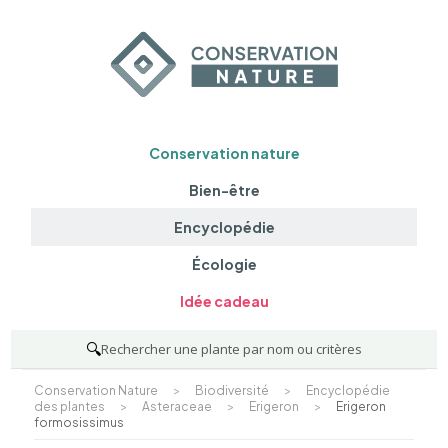
Conservation nature
Bien-être
Encyclopédie
Écologie
Idée cadeau
🔍
Rechercher une plante par nom ou critères
Conservation Nature
>
Biodiversité
>
Encyclopédie
des plantes
>
Asteraceae
>
Erigeron
>
Erigeron
formosissimus