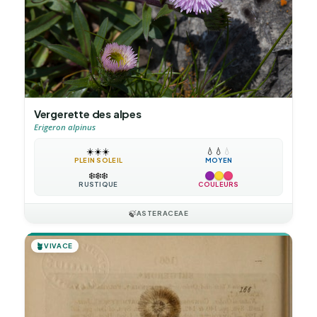
Vergerette des alpes
Erigeron alpinus
☀️
☀️
☀️
💧
💧
💧
PLEIN SOLEIL
MOYEN
❄️
❄️
❄️
RUSTIQUE
COULEURS
🍃
ASTERACEAE
🪴
VIVACE