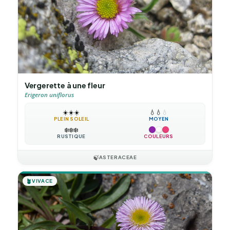
Vergerette à une fleur
Erigeron uniflorus
☀️
☀️
☀️
💧
💧
💧
PLEIN SOLEIL
MOYEN
❄️
❄️
❄️
RUSTIQUE
COULEURS
🍃
ASTERACEAE
🪴
VIVACE