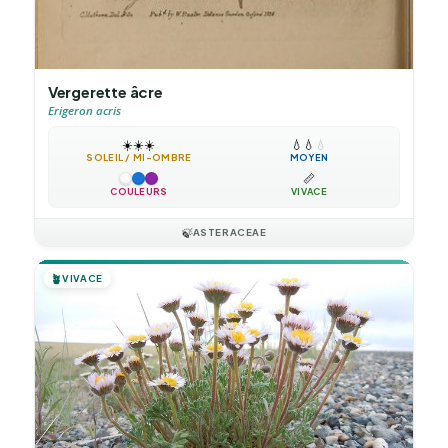
Vergerette âcre
Erigeron acris
☀️
☀️
☀️
💧
💧
💧
SOLEIL / MI-OMBRE
MOYEN
📏
COULEURS
VIVACE
🍃
ASTERACEAE
🪴
VIVACE