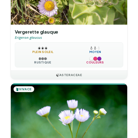
Vergerette glauque
Erigeron glaucus
☀️
☀️
☀️
💧
💧
💧
PLEIN SOLEIL
MOYEN
❄️
❄️
❄️
RUSTIQUE
COULEURS
🍃
ASTERACEAE
🪴
VIVACE