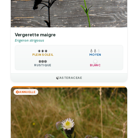
Vergerette maigre
Erigeron strigosus
☀️
☀️
☀️
💧
💧
💧
PLEIN SOLEIL
MOYEN
❄️
❄️
❄️
RUSTIQUE
BLANC
🍃
ASTERACEAE
🌻
ANNUELLE