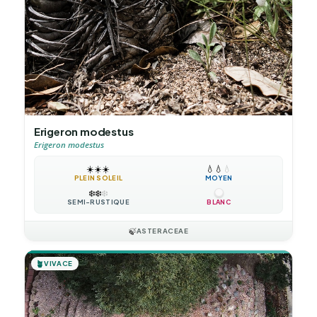
Erigeron modestus
Erigeron modestus
☀️
☀️
☀️
💧
💧
💧
PLEIN SOLEIL
MOYEN
❄️
❄️
❄️
SEMI-RUSTIQUE
BLANC
🍃
ASTERACEAE
🪴
VIVACE