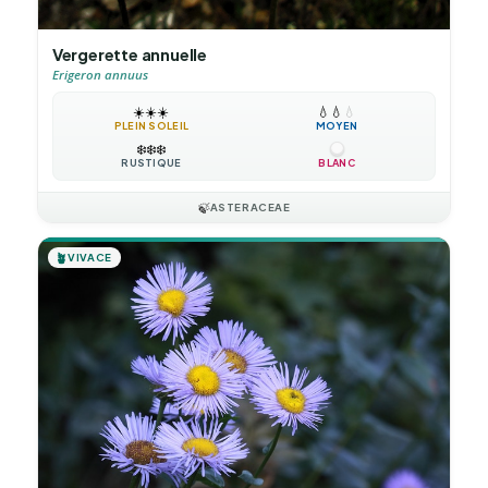
Vergerette annuelle
Erigeron annuus
☀️
☀️
☀️
💧
💧
💧
PLEIN SOLEIL
MOYEN
❄️
❄️
❄️
RUSTIQUE
BLANC
🍃
ASTERACEAE
🪴
VIVACE