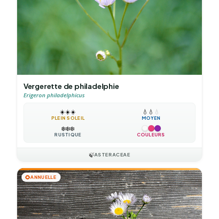
Vergerette de philadelphie
Erigeron philadelphicus
☀️
☀️
☀️
💧
💧
💧
PLEIN SOLEIL
MOYEN
❄️
❄️
❄️
RUSTIQUE
COULEURS
🍃
ASTERACEAE
🌻
ANNUELLE