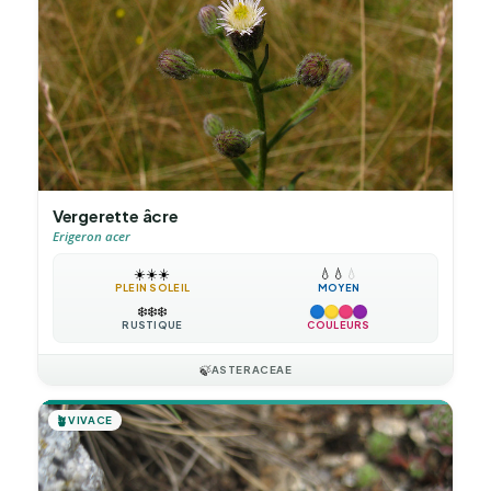
Vergerette âcre
Erigeron acer
☀️
☀️
☀️
💧
💧
💧
PLEIN SOLEIL
MOYEN
❄️
❄️
❄️
RUSTIQUE
COULEURS
🍃
ASTERACEAE
🪴
VIVACE