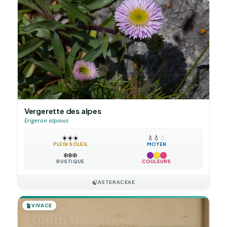
Vergerette des alpes
Erigeron alpinus
☀️
☀️
☀️
💧
💧
💧
PLEIN SOLEIL
MOYEN
❄️
❄️
❄️
RUSTIQUE
COULEURS
🍃
ASTERACEAE
🪴
VIVACE