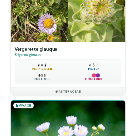
Vergerette glauque
Erigeron glaucus
☀️
☀️
☀️
💧
💧
💧
PLEIN SOLEIL
MOYEN
❄️
❄️
❄️
RUSTIQUE
COULEURS
🍃
ASTERACEAE
🪴
VIVACE