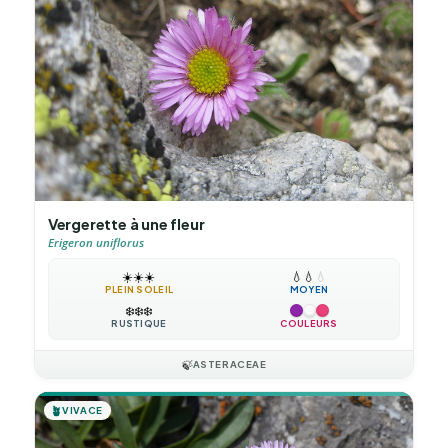
Vergerette à une fleur
Erigeron uniflorus
☀️
☀️
☀️
💧
💧
💧
PLEIN SOLEIL
MOYEN
❄️
❄️
❄️
RUSTIQUE
COULEURS
🍃
ASTERACEAE
🪴
VIVACE