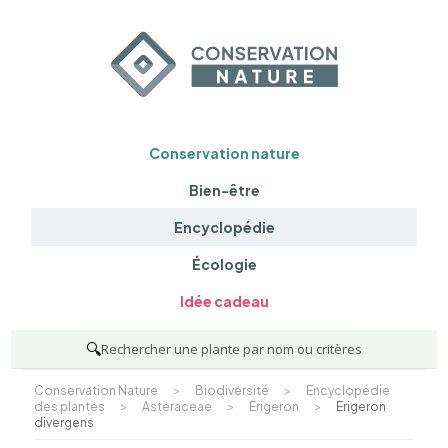
Conservation nature
Bien-être
Encyclopédie
Écologie
Idée cadeau
🔍
Rechercher une plante par nom ou critères
Conservation Nature
>
Biodiversité
>
Encyclopédie
des plantes
>
Asteraceae
>
Erigeron
>
Erigeron
divergens