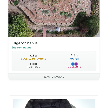
Erigeron nanus
Erigeron nanus
☀️
☀️
☀️
💧
💧
💧
SOLEIL / MI-OMBRE
MOYEN
❄️
❄️
❄️
RUSTIQUE
COULEURS
🍃
ASTERACEAE