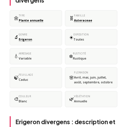
divergens
TYPE
FAMILLE
🌼
🧬
Plante annuelle
Asteraceae
GENRE
EXPOSITION
🔬
☀️
Erigeron
Toutes
ARROSAGE
RUSTICITÉ
💧
❄️
Variable
Rustique
FLORAISON
FEUILLAGE
🍃
🌸
Avril, mai, juin, juillet,
Caduc
août, septembre, octobre
COULEUR
VÉGÉTATION
🎨
🌿
Blanc
Annuelle
Erigeron divergens : description et