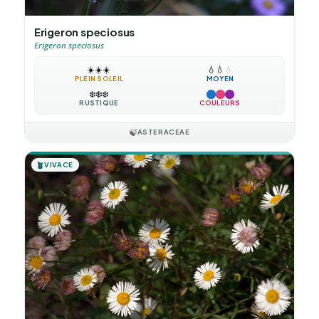
Erigeron speciosus
Erigeron speciosus
☀️
☀️
☀️
💧
💧
💧
PLEIN SOLEIL
MOYEN
❄️
❄️
❄️
RUSTIQUE
COULEURS
🍃
ASTERACEAE
🪴
VIVACE