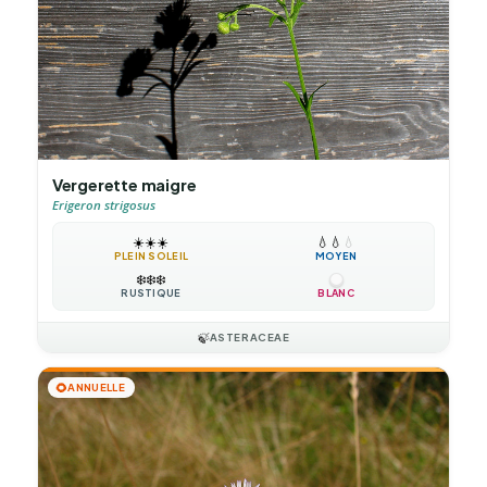
Vergerette maigre
Erigeron strigosus
☀️
☀️
☀️
💧
💧
💧
PLEIN SOLEIL
MOYEN
❄️
❄️
❄️
RUSTIQUE
BLANC
🍃
ASTERACEAE
🌻
ANNUELLE