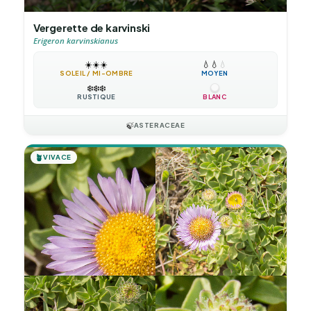
Vergerette de karvinski
Erigeron karvinskianus
☀️
☀️
☀️
💧
💧
💧
SOLEIL / MI-OMBRE
MOYEN
❄️
❄️
❄️
RUSTIQUE
BLANC
🍃
ASTERACEAE
🪴
VIVACE