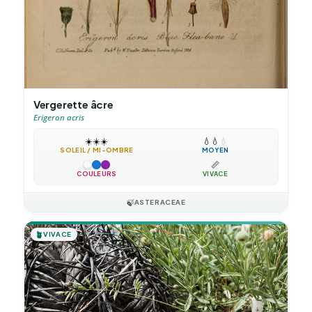
Vergerette âcre
Erigeron acris
☀️
☀️
☀️
💧
💧
💧
SOLEIL / MI-OMBRE
MOYEN
📏
COULEURS
VIVACE
🍃
ASTERACEAE
🪴
VIVACE