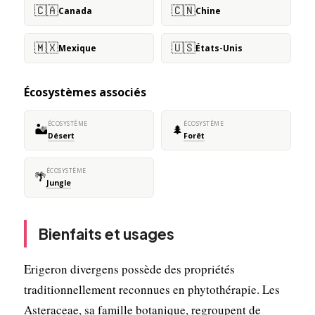
🇨🇦
🇨🇳
Canada
Chine
🇲🇽
🇺🇸
Mexique
États-Unis
Écosystèmes associés
ÉCOSYSTÈME
ÉCOSYSTÈME
🏜️
🌲
Désert
Forêt
ÉCOSYSTÈME
🌴
Jungle
Bienfaits et usages
Erigeron divergens possède des propriétés
traditionnellement reconnues en phytothérapie. Les
Asteraceae, sa famille botanique, regroupent de