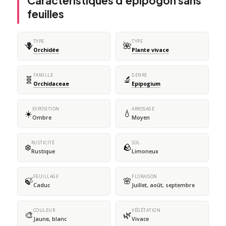
Caractéristiques d'épipogon sans
feuilles
TYPE
TYPE
🪻
🌺
Orchidée
Plante vivace
FAMILLE
GENRE
🧬
🔬
Orchidaceae
Epipogium
EXPOSITION
ARROSAGE
☀️
💧
Ombre
Moyen
RUSTICITÉ
SOL
❄️
🪨
Rustique
Limoneux
FEUILLAGE
FLORAISON
🍃
🌸
Caduc
Juillet, août, septembre
COULEUR
VÉGÉTATION
🎨
🌿
Jaune, blanc
Vivace