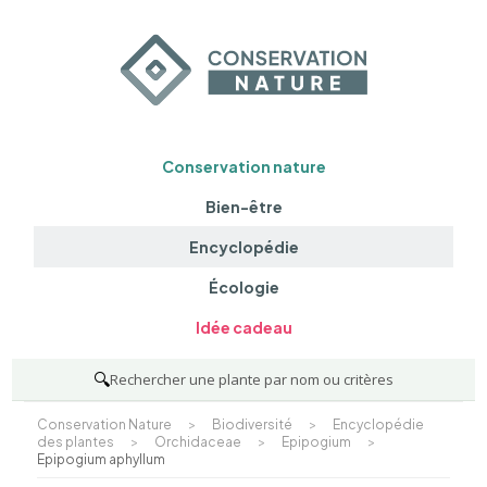
Conservation nature
Bien-être
Encyclopédie
Écologie
Idée cadeau
🔍
Rechercher une plante par nom ou critères
Conservation Nature
>
Biodiversité
>
Encyclopédie
des plantes
>
Orchidaceae
>
Epipogium
>
Epipogium aphyllum