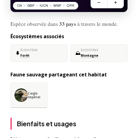
33 pays
Espèce observée dans
à travers le monde.
Écosystèmes associés
ÉCOSYSTÈME
ÉCOSYSTÈME
🌲
⛰️
Forêt
Montagne
Faune sauvage partageant cet habitat
L’aigle
impérial
Bienfaits et usages