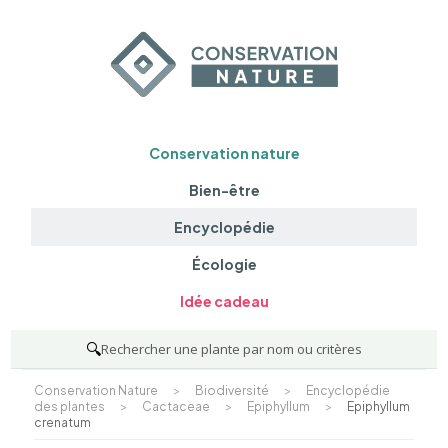
Conservation nature
Bien-être
Encyclopédie
Écologie
Idée cadeau
🔍
Rechercher une plante par nom ou critères
Conservation Nature
>
Biodiversité
>
Encyclopédie
des plantes
>
Cactaceae
>
Epiphyllum
>
Epiphyllum
crenatum