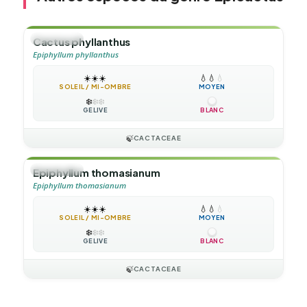
🌲
ARBUSTE
Cactus phyllanthus
Epiphyllum phyllanthus
☀️
☀️
☀️
💧
💧
💧
SOLEIL / MI-OMBRE
MOYEN
❄️
❄️
❄️
GÉLIVE
BLANC
🍃
CACTACEAE
🌲
ARBUSTE
Epiphyllum thomasianum
Epiphyllum thomasianum
☀️
☀️
☀️
💧
💧
💧
SOLEIL / MI-OMBRE
MOYEN
❄️
❄️
❄️
GÉLIVE
BLANC
🍃
CACTACEAE