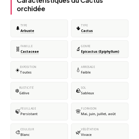
Caractéristiques du Cactus
orchidée
TYPE
TYPE
🌲
🌵
Arbuste
Cactus
FAMILLE
GENRE
🧬
🔬
Cactaceae
Epicactus (Epiphyllum)
EXPOSITION
ARROSAGE
☀️
💧
Toutes
Faible
RUSTICITÉ
SOL
❄️
🪨
Gélive
Sableux
FEUILLAGE
FLORAISON
🍃
🌸
Persistant
Mai, juin, juillet, août
COULEUR
VÉGÉTATION
🎨
🌿
Blanc
Vivace