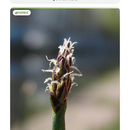
🌿
HERBE