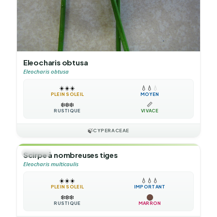
Eleocharis obtusa
Eleocharis obtusa
☀️
☀️
☀️
💧
💧
💧
PLEIN SOLEIL
MOYEN
❄️
❄️
❄️
📏
RUSTIQUE
VIVACE
🍃
CYPERACEAE
🌿
HERBE
Scirpe à nombreuses tiges
Eleocharis multicaulis
☀️
☀️
☀️
💧
💧
💧
PLEIN SOLEIL
IMPORTANT
❄️
❄️
❄️
RUSTIQUE
MARRON