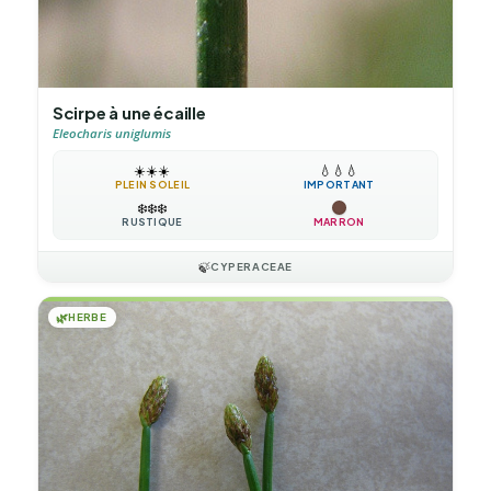
Scirpe à une écaille
Eleocharis uniglumis
☀️
☀️
☀️
💧
💧
💧
PLEIN SOLEIL
IMPORTANT
❄️
❄️
❄️
RUSTIQUE
MARRON
🍃
CYPERACEAE
🌿
HERBE