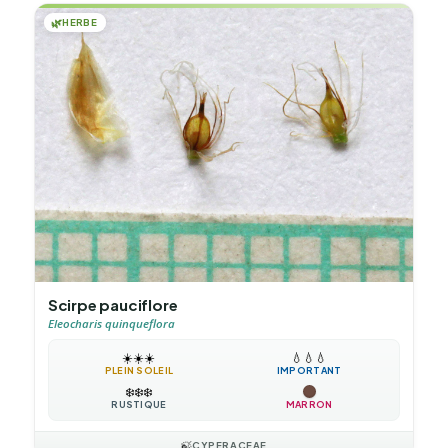
🌿
HERBE
Scirpe pauciflore
Eleocharis quinqueflora
☀️
☀️
☀️
💧
💧
💧
PLEIN SOLEIL
IMPORTANT
❄️
❄️
❄️
RUSTIQUE
MARRON
🍃
CYPERACEAE