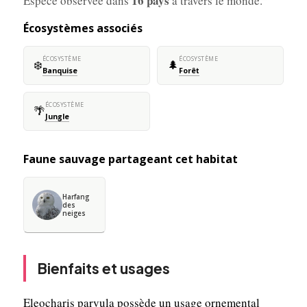
16 pays
Espèce observée dans
à travers le monde.
Écosystèmes associés
ÉCOSYSTÈME
ÉCOSYSTÈME
❄️
🌲
Banquise
Forêt
ÉCOSYSTÈME
🌴
Jungle
Faune sauvage partageant cet habitat
Harfang
des
neiges
Bienfaits et usages
Eleocharis parvula possède un usage ornemental