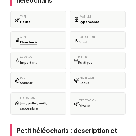
héléocharis
TYPE
FAMILLE
🌿
🧬
Herbe
Cyperaceae
GENRE
EXPOSITION
🔬
☀️
Eleocharis
Soleil
ARROSAGE
RUSTICITÉ
💧
❄️
Important
Rustique
SOL
FEUILLAGE
🪨
🍃
Sableux
Caduc
FLORAISON
VÉGÉTATION
🌸
🌿
Juin, juillet, août,
Vivace
septembre
Petit héléocharis : description et