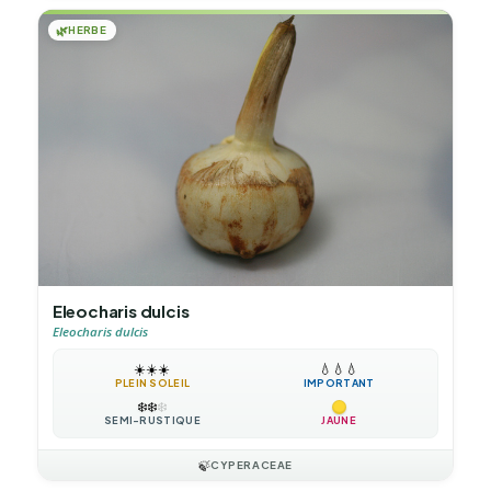
🌿
HERBE
Eleocharis dulcis
Eleocharis dulcis
☀️
☀️
☀️
💧
💧
💧
PLEIN SOLEIL
IMPORTANT
❄️
❄️
❄️
SEMI-RUSTIQUE
JAUNE
🍃
CYPERACEAE