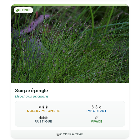
🌿
HERBE
Scirpe épingle
Eleocharis acicularis
☀️
☀️
☀️
💧
💧
💧
SOLEIL / MI-OMBRE
IMPORTANT
❄️
❄️
❄️
📏
RUSTIQUE
VIVACE
🍃
CYPERACEAE