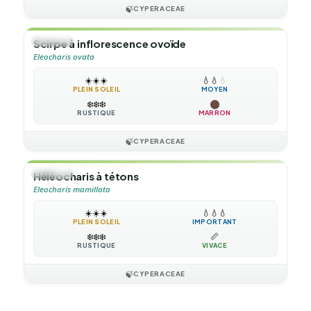
🍃
CYPERACEAE
🌿
HERBE
Scirpe à inflorescence ovoïde
Eleocharis ovata
☀️
☀️
☀️
💧
💧
💧
PLEIN SOLEIL
MOYEN
❄️
❄️
❄️
RUSTIQUE
MARRON
🍃
CYPERACEAE
🌿
HERBE
Héléocharis à tétons
Eleocharis mamillata
☀️
☀️
☀️
💧
💧
💧
PLEIN SOLEIL
IMPORTANT
❄️
❄️
❄️
📏
RUSTIQUE
VIVACE
🍃
CYPERACEAE