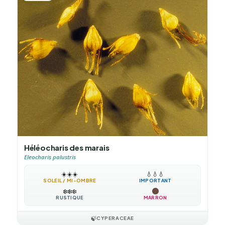
Héléocharis des marais
Eleocharis palustris
☀️
☀️
☀️
💧
💧
💧
SOLEIL / MI-OMBRE
IMPORTANT
❄️
❄️
❄️
RUSTIQUE
MARRON
🍃
CYPERACEAE