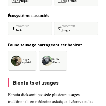
🇳🇵
🇹🇼
Népal
Taïwan
Écosystèmes associés
ÉCOSYSTÈME
ÉCOSYSTÈME
🌲
🌴
Forêt
Jungle
Faune sauvage partageant cet habitat
L’aigle
Buffle
impérial
d'Inde
Bienfaits et usages
Ehretia dicksonii possède plusieurs usages
traditionnels en médecine asiatique. L'écorce et les