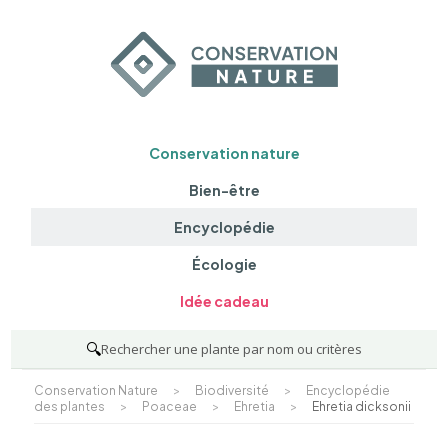
Conservation nature
Bien-être
Encyclopédie
Écologie
Idée cadeau
🔍
Rechercher une plante par nom ou critères
Conservation Nature
>
Biodiversité
>
Encyclopédie
des plantes
>
Poaceae
>
Ehretia
>
Ehretia dicksonii