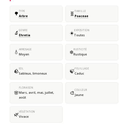
TYPE
FAMILLE
🌳
🧬
Arbre
Poaceae
GENRE
EXPOSITION
🔬
☀️
Ehretia
Toutes
ARROSAGE
RUSTICITÉ
💧
❄️
Moyen
Rustique
SOL
FEUILLAGE
🪨
🍃
Sableux, limoneux
Caduc
FLORAISON
COULEUR
🌸
🎨
Mars, avril, mai, juillet,
Jaune
août
VÉGÉTATION
🌿
Vivace