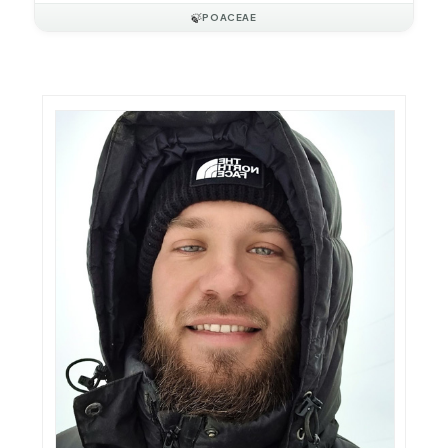
🍃
POACEAE