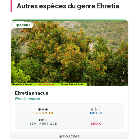
Autres espèces du genre Ehretia
🌳
ARBRE
Ehretia anacua
Ehretia anacua
☀️
☀️
☀️
💧
💧
💧
PLEIN SOLEIL
MOYEN
❄️
❄️
❄️
SEMI-RUSTIQUE
BLANC
🍃
POACEAE