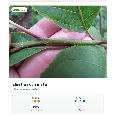
🌿
HERBE
Ehretia acuminata
Ehretia acuminata
☀️
☀️
☀️
💧
💧
💧
TOUS
MOYEN
❄️
❄️
❄️
RUSTIQUE
BLANC