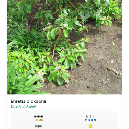
Ehretia dicksonii
Ehretia dicksonii
☀️
☀️
☀️
💧
💧
💧
TOUS
MOYEN
❄️
❄️
❄️