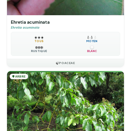
Ehretia acuminata
Ehretia acuminata
☀️
☀️
☀️
💧
💧
💧
TOUS
MOYEN
❄️
❄️
❄️
RUSTIQUE
BLANC
🍃
POACEAE
🌳
ARBRE