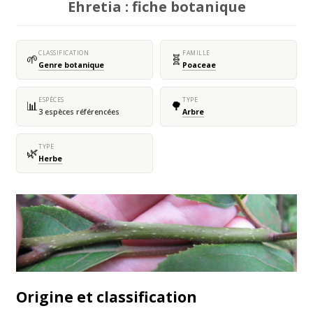
Ehretia : fiche botanique
CLASSIFICATION
FAMILLE
🌱
🧬
Genre botanique
Poaceae
ESPÈCES
TYPE
📊
🌳
3 espèces référencées
Arbre
TYPE
🌿
Herbe
Origine et classification