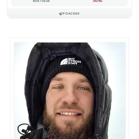
RUSTIQUE
JAUNE
🍃
POACEAE