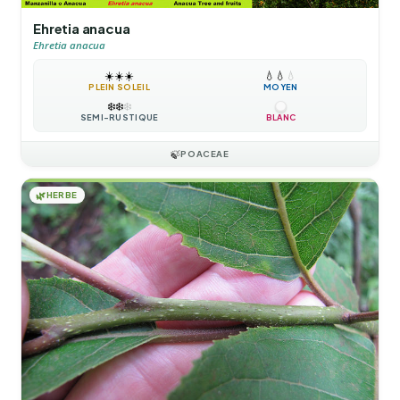
Ehretia anacua
Ehretia anacua
☀️
☀️
☀️
💧
💧
💧
PLEIN SOLEIL
MOYEN
❄️
❄️
❄️
SEMI-RUSTIQUE
BLANC
🍃
POACEAE
🌿
HERBE