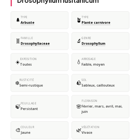
Drosophyllum lusitanicum
TYPE
TYPE
🌲
🪴
Arbuste
Plante carnivore
FAMILLE
GENRE
🧬
🔬
Drosophyllaceae
Drosophyllum
EXPOSITION
ARROSAGE
☀️
💧
Toutes
Faible, moyen
RUSTICITÉ
SOL
❄️
🪨
Semi-rustique
Sableux, caillouteux
FLORAISON
FEUILLAGE
🍃
🌸
Février, mars, avril, mai,
Persistant
juin
COULEUR
VÉGÉTATION
🎨
🌿
Jaune
Vivace