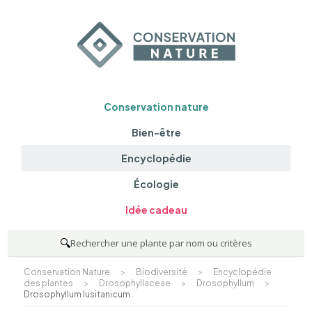
Conservation nature
Bien-être
Encyclopédie
Écologie
Idée cadeau
🔍
Rechercher une plante par nom ou critères
Conservation Nature
>
Biodiversité
>
Encyclopédie
des plantes
>
Drosophyllaceae
>
Drosophyllum
>
Drosophyllum lusitanicum