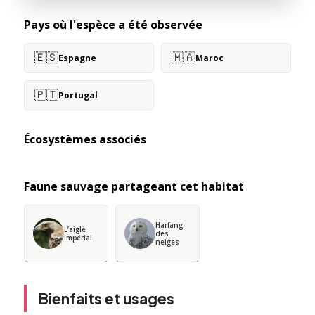
Pays où l'espèce a été observée
🇪🇸
🇲🇦
Espagne
Maroc
🇵🇹
Portugal
Écosystèmes associés
Faune sauvage partageant cet habitat
Harfang
L’aigle
des
impérial
neiges
Bienfaits et usages