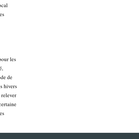
ocal
es
pour les
é,
ode de
es hivers
 relever
certaine
es