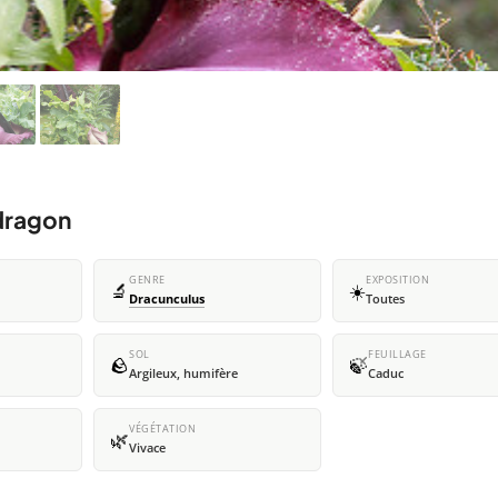
dragon
GENRE
EXPOSITION
🔬
☀️
Dracunculus
Toutes
SOL
FEUILLAGE
🪨
🍃
Argileux, humifère
Caduc
VÉGÉTATION
🌿
Vivace