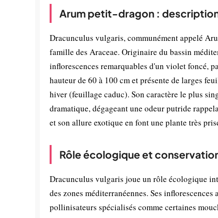
Arum petit-dragon : descriptio
Dracunculus vulgaris, communément appelé Arum p
famille des Araceae. Originaire du bassin méditer
inflorescences remarquables d'un violet foncé, par
hauteur de 60 à 100 cm et présente de larges feui
hiver (feuillage caduc). Son caractère le plus sin
dramatique, dégageant une odeur putride rappelant
et son allure exotique en font une plante très pr
Rôle écologique et conservatio
Dracunculus vulgaris joue un rôle écologique inté
des zones méditerranéennes. Ses inflorescences a
pollinisateurs spécialisés comme certaines mouch