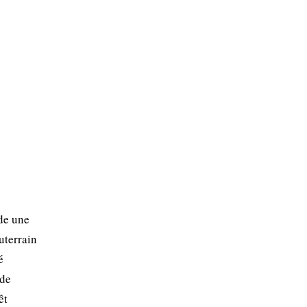
ède une
uterrain
é
 de
êt