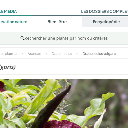
LE MÉDIA
LES DOSSIERS COMPLE
rvation nature
Bien-être
Encyclopédie
🔍
Rechercher une plante par nom ou critères
es plantes
>
Araceae
>
Dracunculus
>
Dracunculus vulgaris
garis)