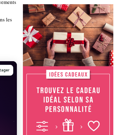
èvements
ns les