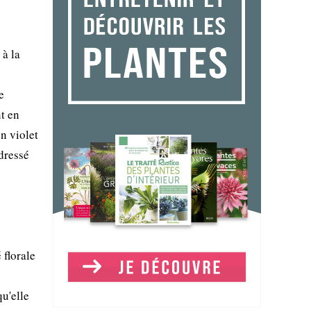
à la
e
nt en
n violet
dressé
 florale
u'elle