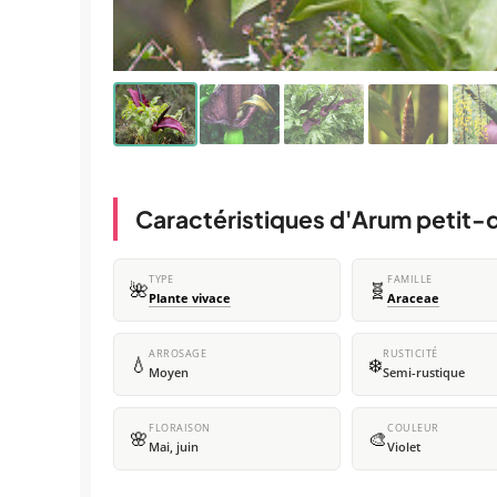
Caractéristiques d'Arum petit-
TYPE
FAMILLE
🌺
🧬
Plante vivace
Araceae
ARROSAGE
RUSTICITÉ
💧
❄️
Moyen
Semi-rustique
FLORAISON
COULEUR
🌸
🎨
Mai, juin
Violet