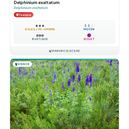
Delphinium exaltatum
Delphinium exaltatum
☠️
Toxique
☀️
☀️
☀️
💧
💧
💧
SOLEIL / MI-OMBRE
MOYEN
❄️
❄️
❄️
RUSTIQUE
VIOLET
🍃
RANUNCULACEAE
🪴
VIVACE