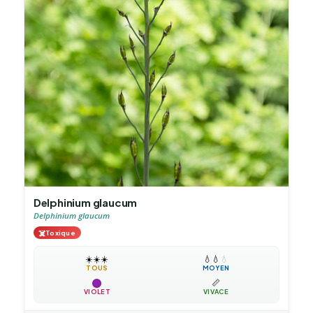
Delphinium glaucum
Delphinium glaucum
☠️
Toxique
☀️
☀️
☀️
💧
💧
💧
TOUS
MOYEN
📏
VIOLET
VIVACE