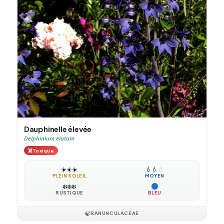
Dauphinelle élevée
Delphinium elatum
☠️
Toxique
☀️
☀️
☀️
💧
💧
💧
PLEIN SOLEIL
MOYEN
❄️
❄️
❄️
RUSTIQUE
BLEU
🍃
RANUNCULACEAE