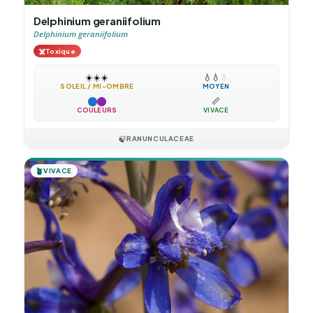
Delphinium geraniifolium
Delphinium geraniifolium
☠️
Toxique
☀️
☀️
☀️
💧
💧
💧
SOLEIL / MI-OMBRE
MOYEN
📏
COULEURS
VIVACE
🍃
RANUNCULACEAE
🪴
VIVACE