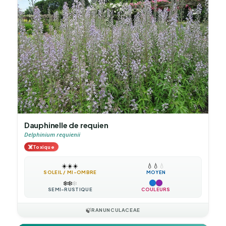
Dauphinelle de requien
Delphinium requienii
☠️
Toxique
☀️
☀️
☀️
💧
💧
💧
SOLEIL / MI-OMBRE
MOYEN
❄️
❄️
❄️
SEMI-RUSTIQUE
COULEURS
🍃
RANUNCULACEAE