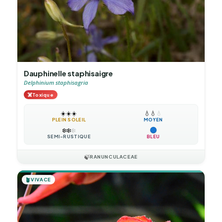
Dauphinelle staphisaigre
Delphinium staphisagria
☠️
Toxique
☀️
☀️
☀️
💧
💧
💧
PLEIN SOLEIL
MOYEN
❄️
❄️
❄️
SEMI-RUSTIQUE
BLEU
🍃
RANUNCULACEAE
🪴
VIVACE