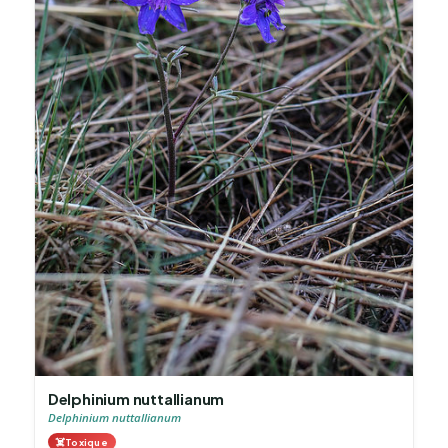
Delphinium nuttallianum
Delphinium nuttallianum
☠️
Toxique