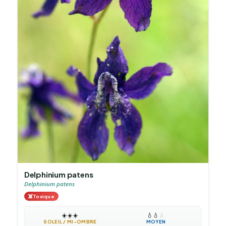
Delphinium patens
Delphinium patens
☠️
Toxique
☀️
☀️
☀️
💧
💧
💧
SOLEIL / MI-OMBRE
MOYEN