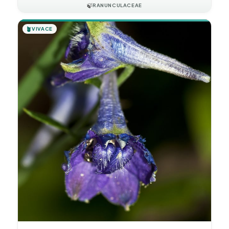
🍃
RANUNCULACEAE
🪴
VIVACE