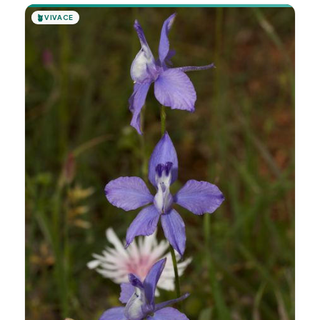
🪴
VIVACE