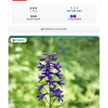
☀️
☀️
☀️
💧
💧
💧
TOUS
IMPORTANT
❄️
❄️
❄️
RUSTIQUE
COULEURS
🍃
RANUNCULACEAE
🪴
VIVACE