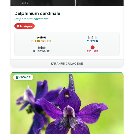
Delphinium cardinale
Delphinium cardinale
☠️
Toxique
☀️
☀️
☀️
💧
💧
💧
PLEIN SOLEIL
MOYEN
❄️
❄️
❄️
RUSTIQUE
ROUGE
🍃
RANUNCULACEAE
🪴
VIVACE