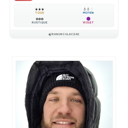
☀️
☀️
☀️
💧
💧
💧
TOUS
MOYEN
❄️
❄️
❄️
RUSTIQUE
VIOLET
🍃
RANUNCULACEAE