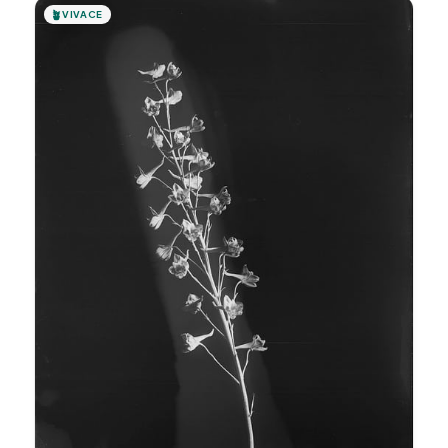
🪴
VIVACE