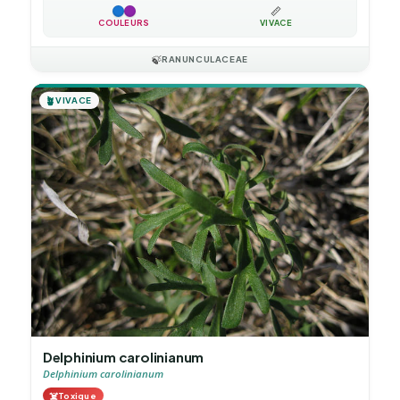
📏
COULEURS
VIVACE
🍃
RANUNCULACEAE
🪴
VIVACE
Delphinium carolinianum
Delphinium carolinianum
☠️
Toxique