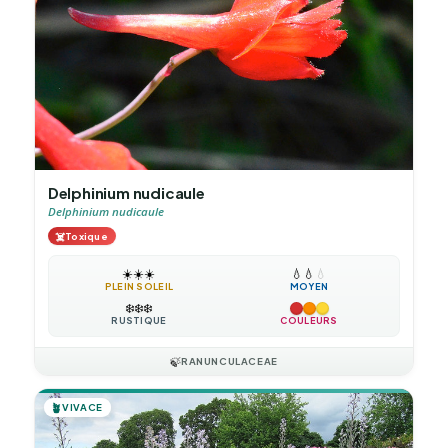
Delphinium nudicaule
Delphinium nudicaule
☠️
Toxique
☀️
☀️
☀️
💧
💧
💧
PLEIN SOLEIL
MOYEN
❄️
❄️
❄️
RUSTIQUE
COULEURS
🍃
RANUNCULACEAE
🪴
VIVACE