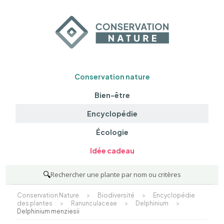
Conservation nature
Bien-être
Encyclopédie
Écologie
Idée cadeau
🔍
Rechercher une plante par nom ou critères
Conservation Nature
>
Biodiversité
>
Encyclopédie
des plantes
>
Ranunculaceae
>
Delphinium
>
Delphinium menziesii