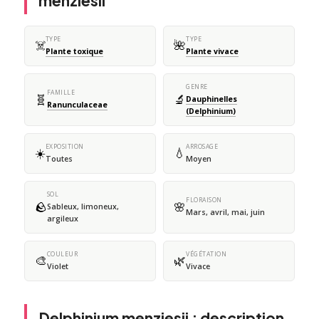
menziesii
TYPE
TYPE
☠️
🌺
Plante toxique
Plante vivace
GENRE
FAMILLE
🧬
🔬
Dauphinelles
Ranunculaceae
(Delphinium)
EXPOSITION
ARROSAGE
☀️
💧
Toutes
Moyen
SOL
FLORAISON
🪨
🌸
Sableux, limoneux,
Mars, avril, mai, juin
argileux
COULEUR
VÉGÉTATION
🎨
🌿
Violet
Vivace
Delphinium menziesii : description