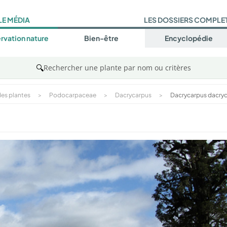
LE MÉDIA
LES DOSSIERS COMPLE
rvation nature
Bien-être
Encyclopédie
🔍
Rechercher une plante par nom ou critères
es plantes
>
Podocarpaceae
>
Dacrycarpus
>
Dacrycarpus dacryd