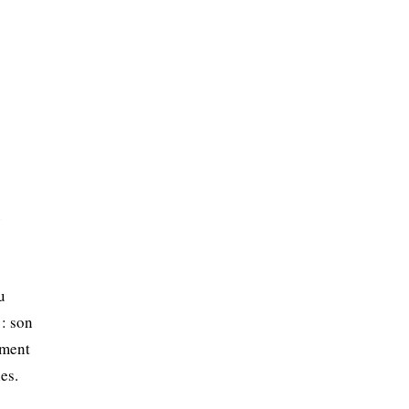
e
u
: son
ement
es.