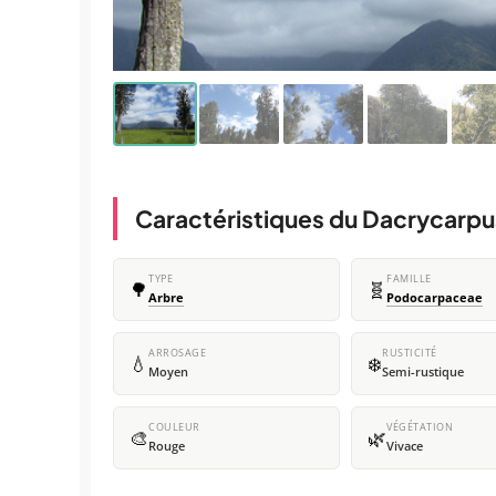
Caractéristiques du Dacrycarpu
TYPE
FAMILLE
🌳
🧬
Arbre
Podocarpaceae
ARROSAGE
RUSTICITÉ
💧
❄️
Moyen
Semi-rustique
COULEUR
VÉGÉTATION
🎨
🌿
Rouge
Vivace