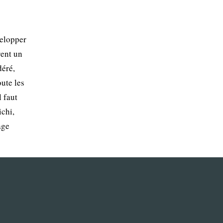
velopper
rent un
déré,
ute les
l faut
ichi,
age