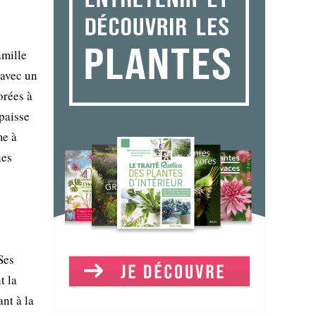
amille
 avec un
orées à
épaisse
me à
nes
Ses
t la
nt à la