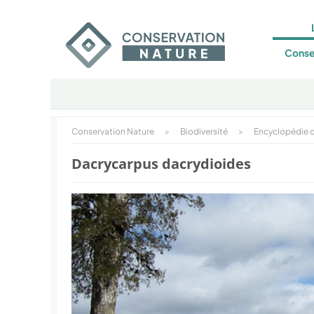
Conse
Conservation Nature
>
Biodiversité
>
Encyclopédie d
Dacrycarpus dacrydioides