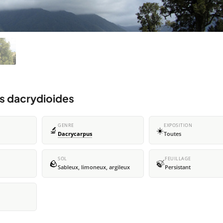
s dacrydioides
GENRE
EXPOSITION
🔬
☀️
Dacrycarpus
Toutes
SOL
FEUILLAGE
🪨
🍃
Sableux, limoneux, argileux
Persistant