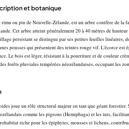
cription et botanique
imu ou pin de Nouvelle-Zélande, est un arbre conifère de la f
ande. Cet arbre atteint généralement 20 à 40 mètres de hauteur
llage persistant se distingue par ses petites feuilles linéaires, d
unes pousses qui présentent des teintes rouge vif. L'écorce est 
ce. Le bois est léger, résistant à la pourriture et de couleur crè
 des forêts pluviales tempérées néozélandaises, occupant les zo
n
des joue un rôle structural majeur en tant que géant forestier. 
ozélandais comme les pigeons (Hemiphaga) et les tuis, facilitan
rohabitat riche pour les épiphytes, mousses et lichens, contribua