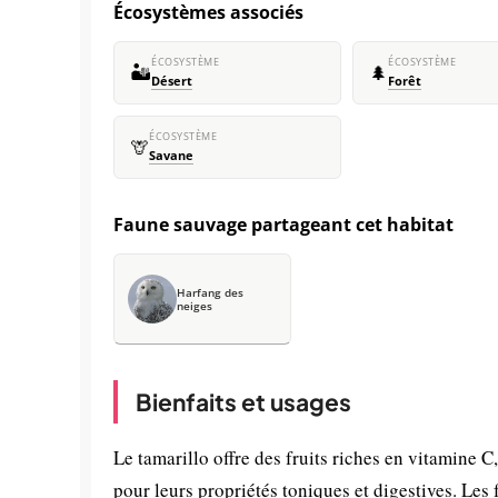
Écosystèmes associés
ÉCOSYSTÈME
ÉCOSYSTÈME
🏜️
🌲
Désert
Forêt
ÉCOSYSTÈME
🦒
Savane
Faune sauvage partageant cet habitat
Harfang des
neiges
Bienfaits et usages
Le tamarillo offre des fruits riches en vitamine C
pour leurs propriétés toniques et digestives. Les 