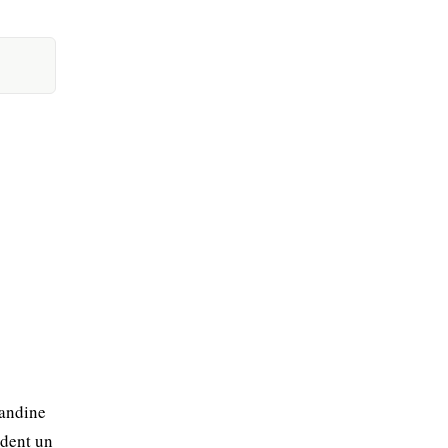
 andine
èdent un