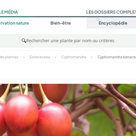
LE MÉDIA
LES DOSSIERS COMPLE
rvation nature
Bien-être
Encyclopédie
🔍
Rechercher une plante par nom ou critères
es plantes
>
Solanaceae
>
Cyphomandra
>
Cyphomandra betace