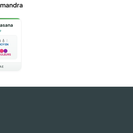
omandra
asana
a

💧
💧
MOYEN
ULEURS
AE