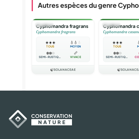
Autres espèces du genre Cyph
🌳
ARBRE
🌳
ARBRE
Cyphomandra fragrans
Cyphomandra c
Cyphomandra fragrans
Cyphomandra casan
☀️
☀️
☀️
💧
💧
💧
☀️
☀️
☀️

TOUS
MOYEN
TOUS
❄️
❄️
❄️
📏
❄️
❄️
❄️
SEMI-RUSTIQUE
VIVACE
SEMI-RUSTIQUE
CO
🍃
SOLANACEAE
🍃
SOLANACE