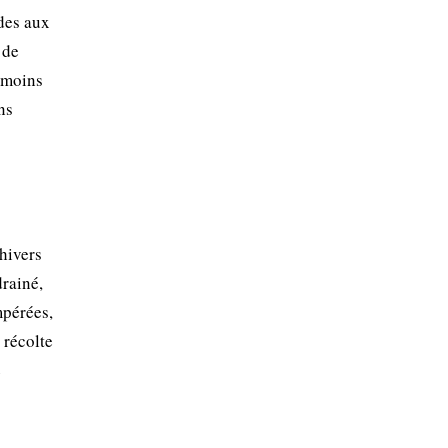
ïdes aux
 de
s moins
ns
hivers
drainé,
mpérées,
 récolte
e