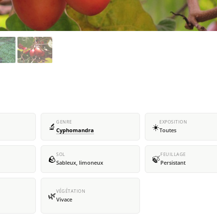
GENRE
EXPOSITION
🔬
☀️
Cyphomandra
Toutes
SOL
FEUILLAGE
🪨
🍃
Sableux, limoneux
Persistant
VÉGÉTATION
🌿
Vivace