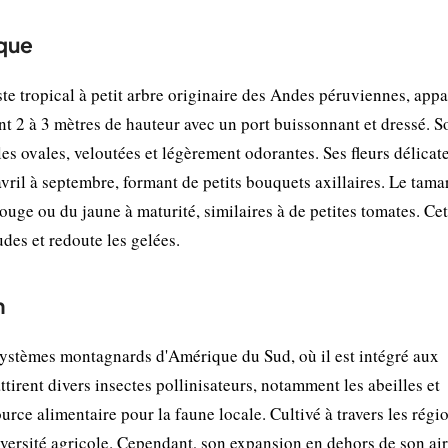
ique
e tropical à petit arbre originaire des Andes péruviennes, appa
ent 2 à 3 mètres de hauteur avec un port buissonnant et dressé. S
es ovales, veloutées et légèrement odorantes. Ses fleurs délicate
vril à septembre, formant de petits bouquets axillaires. Le tamar
rouge ou du jaune à maturité, similaires à de petites tomates. Cet
des et redoute les gelées.
n
systèmes montagnards d'Amérique du Sud, où il est intégré aux
ttirent divers insectes pollinisateurs, notamment les abeilles et
ource alimentaire pour la faune locale. Cultivé à travers les régi
diversité agricole. Cependant, son expansion en dehors de son air