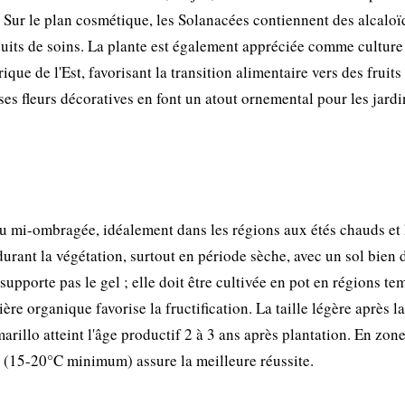
n. Sur le plan cosmétique, les Solanacées contiennent des alcalo
oduits de soins. La plante est également appréciée comme culture
que de l'Est, favorisant la transition alimentaire vers des fruit
 ses fleurs décoratives en font un atout ornemental pour les jardi
ou mi-ombragée, idéalement dans les régions aux étés chauds et 
urant la végétation, surtout en période sèche, avec un sol bien 
supporte pas le gel ; elle doit être cultivée en pot en régions te
ère organique favorise la fructification. La taille légère après la
arillo atteint l'âge productif 2 à 3 ans après plantation. En zon
e (15-20°C minimum) assure la meilleure réussite.