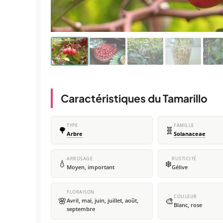
Caractéristiques du Tamarillo
TYPE
FAMILLE
🌳
🧬
Arbre
Solanaceae
ARROSAGE
RUSTICITÉ
💧
❄️
Moyen, important
Gélive
FLORAISON
COULEUR
🌸
🎨
Avril, mai, juin, juillet, août,
Blanc, rose
septembre