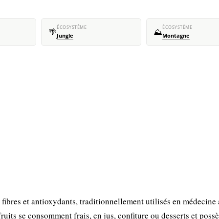
ÉCOSYSTÈME
ÉCOSYSTÈME
🌴
⛰️
Jungle
Montagne
, fibres et antioxydants, traditionnellement utilisés en médecine
fruits se consomment frais, en jus, confiture ou desserts et poss