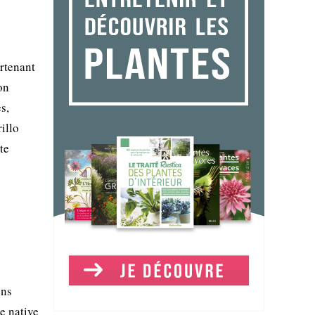
rtenant
on
s,
illo
te
ons
e native