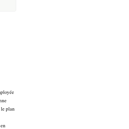
mployée
enne
 le plan
 en