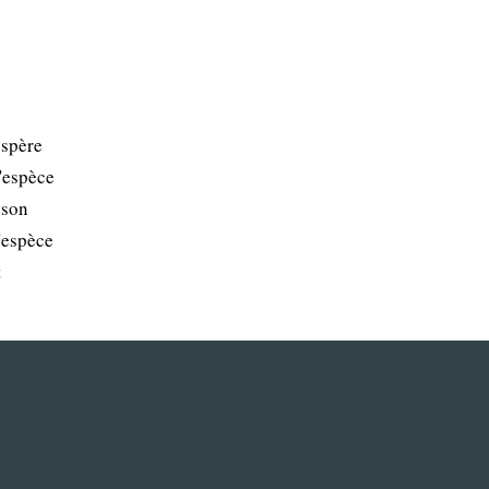
ospère
l'espèce
ison
u'espèce
t