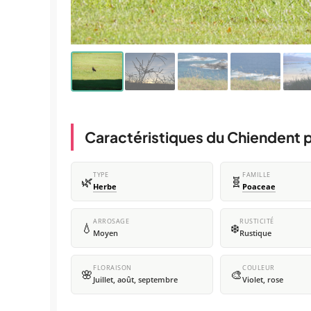
Caractéristiques du Chiendent
TYPE
FAMILLE
🌿
🧬
Herbe
Poaceae
ARROSAGE
RUSTICITÉ
💧
❄️
Moyen
Rustique
FLORAISON
COULEUR
🌸
🎨
Juillet, août, septembre
Violet, rose