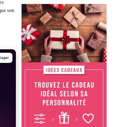
es
 que son