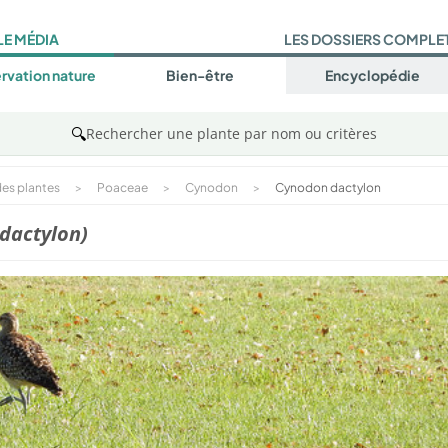
LE MÉDIA
LES DOSSIERS COMPLE
rvation nature
Bien-être
Encyclopédie
🔍
Rechercher une plante par nom ou critères
es plantes
>
Poaceae
>
Cynodon
>
Cynodon dactylon
dactylon)