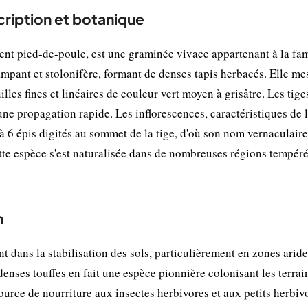
ription et botanique
 pied-de-poule, est une graminée vivace appartenant à la fam
ampant et stolonifère, formant de denses tapis herbacés. Elle me
les fines et linéaires de couleur vert moyen à grisâtre. Les tige
ne propagation rapide. Les inflorescences, caractéristiques de l
 à 6 épis digités au sommet de la tige, d'où son nom vernaculaire
ette espèce s'est naturalisée dans de nombreuses régions tempéré
n
 dans la stabilisation des sols, particulièrement en zones aride
enses touffes en fait une espèce pionnière colonisant les terrai
ource de nourriture aux insectes herbivores et aux petits herbiv