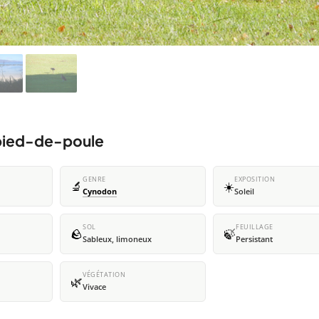
 pied-de-poule
GENRE
EXPOSITION
🔬
☀️
Cynodon
Soleil
SOL
FEUILLAGE
🪨
🍃
Sableux, limoneux
Persistant
VÉGÉTATION
🌿
Vivace