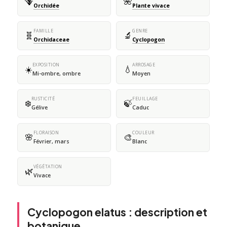
🪻
🌺
Orchidée
Plante vivace
FAMILLE
GENRE
🧬
🔬
Orchidaceae
Cyclopogon
EXPOSITION
ARROSAGE
☀️
💧
Mi-ombre, ombre
Moyen
RUSTICITÉ
FEUILLAGE
❄️
🍃
Gélive
Caduc
FLORAISON
COULEUR
🌸
🎨
Février, mars
Blanc
VÉGÉTATION
🌿
Vivace
Cyclopogon elatus : description et
botanique