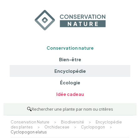
Conservation nature
Bien-être
Encyclopédie
Écologie
Idée cadeau
🔍
Rechercher une plante par nom ou critères
Conservation Nature
>
Biodiversité
>
Encyclopédie
des plantes
>
Orchidaceae
>
Cyclopogon
>
Cyclopogon elatus