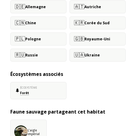
🇩🇪
🇦🇹
Allemagne
Autriche
🇨🇳
🇰🇷
Chine
Corée du Sud
🇵🇱
🇬🇧
Pologne
Royaume-Uni
🇷🇺
🇺🇦
Russie
Ukraine
Écosystèmes associés
ÉCOSYSTÈME
🌲
Forêt
Faune sauvage partageant cet habitat
L’aigle
impérial