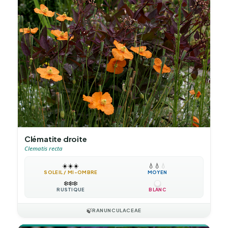
Clématite droite
Clematis recta
☀️
☀️
☀️
💧
💧
💧
SOLEIL / MI-OMBRE
MOYEN
❄️
❄️
❄️
RUSTIQUE
BLANC
🍃
RANUNCULACEAE