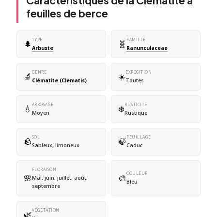
Caractéristiques de la Clématite à
feuilles de berce
TYPE
FAMILLE
🌲
🧬
Arbuste
Ranunculaceae
GENRE
EXPOSITION
🔬
☀️
Clématite (Clematis)
Toutes
ARROSAGE
RUSTICITÉ
💧
❄️
Moyen
Rustique
SOL
FEUILLAGE
🪨
🍃
Sableux, limoneux
Caduc
FLORAISON
COULEUR
🌸
🎨
Mai, juin, juillet, août,
Bleu
septembre
VÉGÉTATION
🌿