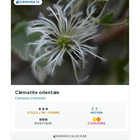
🍃
GRIMPANTE
Clématite orientale
Clematis orientalis
☀️
☀️
☀️
💧
💧
💧
SOLEIL / MI-OMBRE
MOYEN
❄️
❄️
❄️
RUSTIQUE
COULEURS
🍃
RANUNCULACEAE