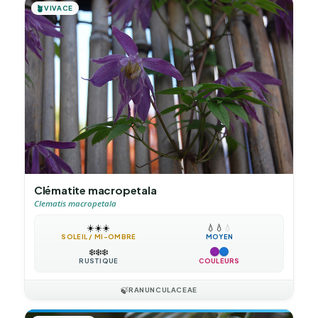
🪴
VIVACE
Clématite macropetala
Clematis macropetala
☀️
☀️
☀️
💧
💧
💧
SOLEIL / MI-OMBRE
MOYEN
❄️
❄️
❄️
RUSTIQUE
COULEURS
🍃
RANUNCULACEAE