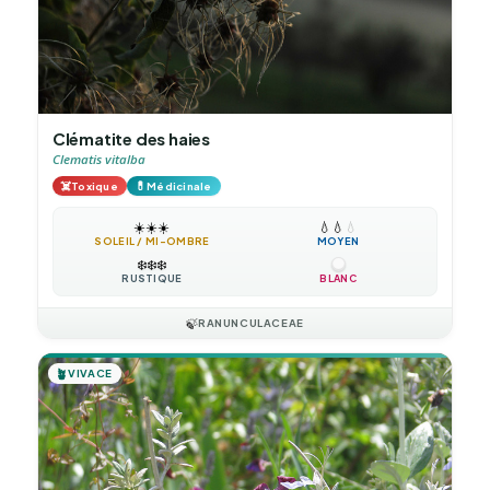
Clématite des haies
Clematis vitalba
☠️
💊
Toxique
Médicinale
☀️
☀️
☀️
💧
💧
💧
SOLEIL / MI-OMBRE
MOYEN
❄️
❄️
❄️
RUSTIQUE
BLANC
🍃
RANUNCULACEAE
🪴
VIVACE