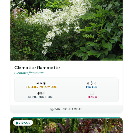
Clématite flammette
Clematis flammula
☀️
☀️
☀️
💧
💧
💧
SOLEIL / MI-OMBRE
MOYEN
❄️
❄️
❄️
SEMI-RUSTIQUE
BLANC
🍃
RANUNCULACEAE
🪴
VIVACE