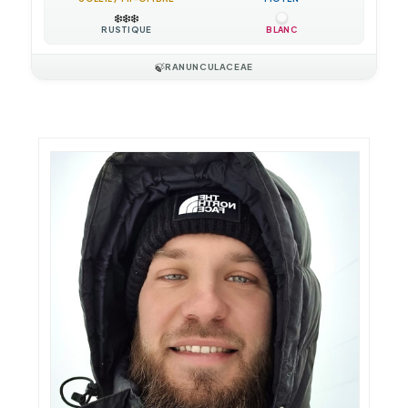
❄️
❄️
❄️
RUSTIQUE
BLANC
🍃
RANUNCULACEAE