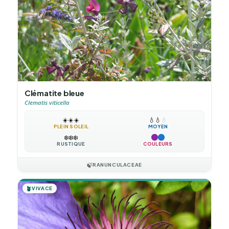
Clématite bleue
Clematis viticella
☀️
☀️
☀️
💧
💧
💧
PLEIN SOLEIL
MOYEN
❄️
❄️
❄️
RUSTIQUE
COULEURS
🍃
RANUNCULACEAE
🪴
VIVACE