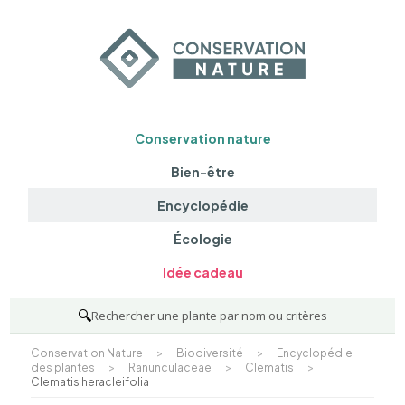
Conservation nature
Bien-être
Encyclopédie
Écologie
Idée cadeau
🔍
Rechercher une plante par nom ou critères
Conservation Nature
>
Biodiversité
>
Encyclopédie
des plantes
>
Ranunculaceae
>
Clematis
>
Clematis heracleifolia