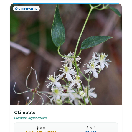
🍃
GRIMPANTE
Clématite
Clematis ligusticifolia
☀️
☀️
☀️
💧
💧
💧
SOLEIL / MI-OMBRE
MOYEN