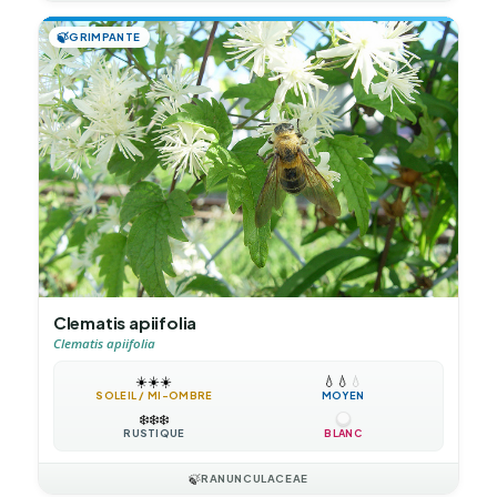
🍃
GRIMPANTE
Clematis apiifolia
Clematis apiifolia
☀️
☀️
☀️
💧
💧
💧
SOLEIL / MI-OMBRE
MOYEN
❄️
❄️
❄️
RUSTIQUE
BLANC
🍃
RANUNCULACEAE