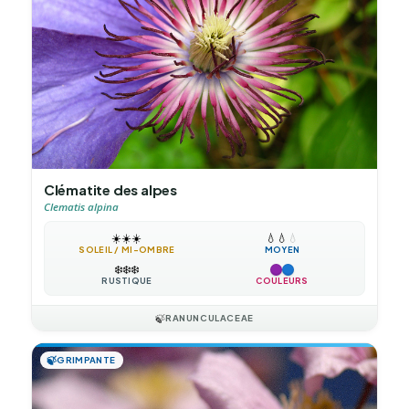
Clématite des alpes
Clematis alpina
☀️
☀️
☀️
💧
💧
💧
SOLEIL / MI-OMBRE
MOYEN
❄️
❄️
❄️
RUSTIQUE
COULEURS
🍃
RANUNCULACEAE
🍃
GRIMPANTE