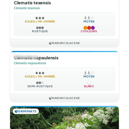
Clematis texensis
Clematis texensis
☀️
☀️
☀️
💧
💧
💧
SOLEIL / MI-OMBRE
MOYEN
❄️
❄️
❄️
RUSTIQUE
COULEURS
🍃
RANUNCULACEAE
🍃
GRIMPANTE
Clematis napaulensis
Clematis napaulensis
☀️
☀️
☀️
💧
💧
💧
SOLEIL / MI-OMBRE
MOYEN
❄️
❄️
❄️
SEMI-RUSTIQUE
BLANC
🍃
RANUNCULACEAE
🍃
GRIMPANTE