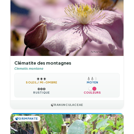
Clématite des montagnes
Clematis montana
☀️
☀️
☀️
💧
💧
💧
SOLEIL / MI-OMBRE
MOYEN
❄️
❄️
❄️
RUSTIQUE
COULEURS
🍃
RANUNCULACEAE
🍃
GRIMPANTE