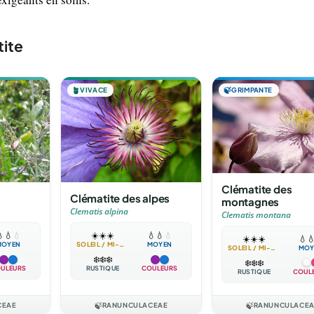
tite
🪴
VIVACE
🍃
GRIMPANTE
Clématite des
Clématite des alpes
montagnes
Clematis alpina
Clematis montana

💧
💧
☀️
☀️
☀️
💧
💧
💧
☀️
☀️
☀️
💧

MOYEN
SOLEIL / MI-OMBRE
MOYEN
SOLEIL / MI-OMBRE
MOY
❄️
❄️
❄️
❄️
❄️
❄️
ULEURS
RUSTIQUE
COULEURS
RUSTIQUE
COUL
CEAE
🍃
RANUNCULACEAE
🍃
RANUNCULACE