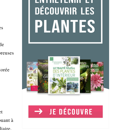
es
 de
breuses
lorée
et
buant à
iaire.