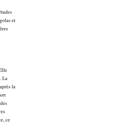
études
golas et
ères
Elle
. La
après la
ort
 des
res
ce, ce