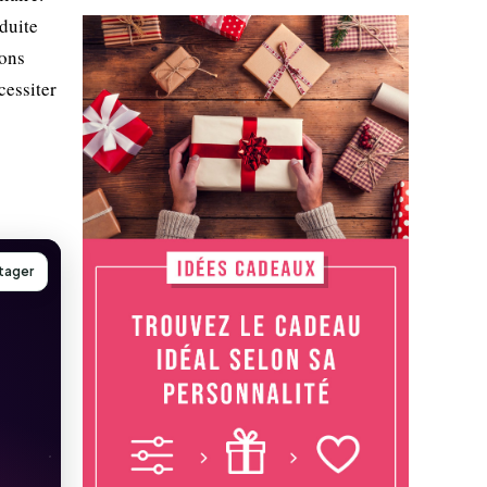
duite
ions
cessiter