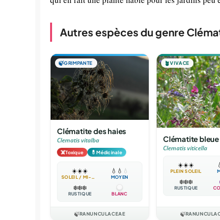
Autres espèces du genre Cléma
🍃
GRIMPANTE
🪴
VIVACE
Clématite des haies
Clématite bleue
Clematis vitalba
Clematis viticella
☠️
💊
Toxique
Médicinale
☀️
☀️
☀️

☀️
☀️
☀️
💧
💧
💧
PLEIN SOLEIL
SOLEIL / MI-OMBRE
MOYEN
❄️
❄️
❄️
❄️
❄️
❄️
RUSTIQUE
CO
RUSTIQUE
BLANC
🍃
RANUNCULACEAE
🍃
RANUNCULA