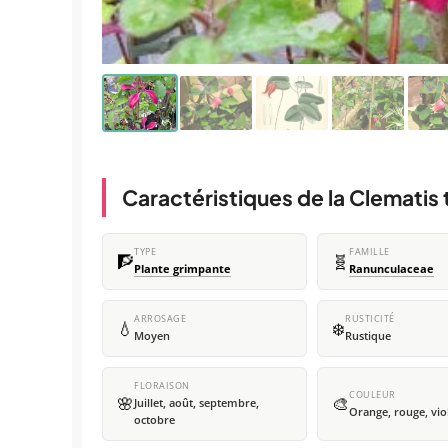
Caractéristiques de la Clematis 
TYPE
FAMILLE
🧗
🧬
Plante grimpante
Ranunculaceae
ARROSAGE
RUSTICITÉ
💧
❄️
Moyen
Rustique
FLORAISON
COULEUR
🌸
🎨
Juillet, août, septembre,
Orange, rouge, vio
octobre