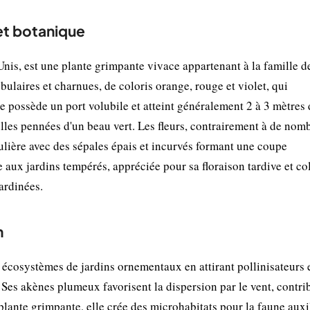
 et botanique
Unis, est une plante grimpante vivace appartenant à la famille d
bulaires et charnues, de coloris orange, rouge et violet, qui
te possède un port volubile et atteint généralement 2 à 3 mètres
illes pennées d'un beau vert. Les fleurs, contrairement à de nom
culière avec des sépales épais et incurvés formant une coupe
e aux jardins tempérés, appréciée pour sa floraison tardive et co
ardinées.
n
 écosystèmes de jardins ornementaux en attirant pollinisateurs 
. Ses akènes plumeux favorisent la dispersion par le vent, contri
plante grimpante, elle crée des microhabitats pour la faune auxil