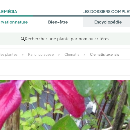
LE MÉDIA
LES DOSSIERS COMPLE
rvation nature
Bien-être
Encyclopédie
🔍
Rechercher une plante par nom ou critères
es plantes
>
Ranunculaceae
>
Clematis
>
Clematis texensis