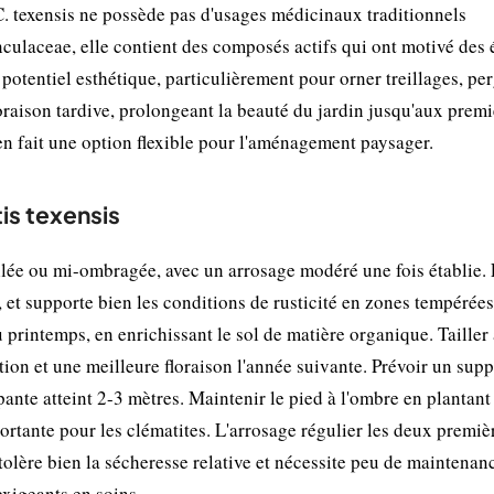
C. texensis ne possède pas d'usages médicinaux traditionnels
laceae, elle contient des composés actifs qui ont motivé des 
potentiel esthétique, particulièrement pour orner treillages, per
oraison tardive, prolongeant la beauté du jardin jusqu'aux premi
 en fait une option flexible pour l'aménagement paysager.
tis texensis
llée ou mi-ombragée, avec un arrosage modéré une fois établie. 
, et supporte bien les conditions de rusticité en zones tempérées
 printemps, en enrichissant le sol de matière organique. Tailler 
tion et une meilleure floraison l'année suivante. Prévoir un supp
pante atteint 2-3 mètres. Maintenir le pied à l'ombre en plantant
portante pour les clématites. L'arrosage régulier les deux premiè
s tolère bien la sécheresse relative et nécessite peu de maintenan
exigeants en soins.