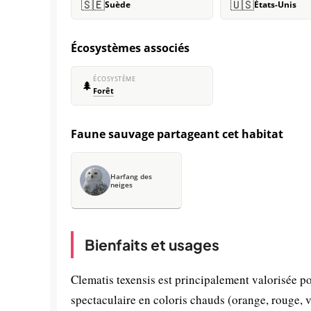
🇸🇪
🇺🇸
Suède
États-Unis
Écosystèmes associés
ÉCOSYSTÈME
🌲
Forêt
Faune sauvage partageant cet habitat
Harfang des
neiges
Bienfaits et usages
Clematis texensis est principalement valorisée po
spectaculaire en coloris chauds (orange, rouge, vi