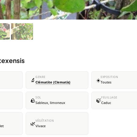
texensis
GENRE
EXPOSITION
🔬
☀️
Clématite (Clematis)
Toutes
SOL
FEUILLAGE
🪨
🍃
Sableux, limoneux
Caduc
VÉGÉTATION
🌿
let
Vivace