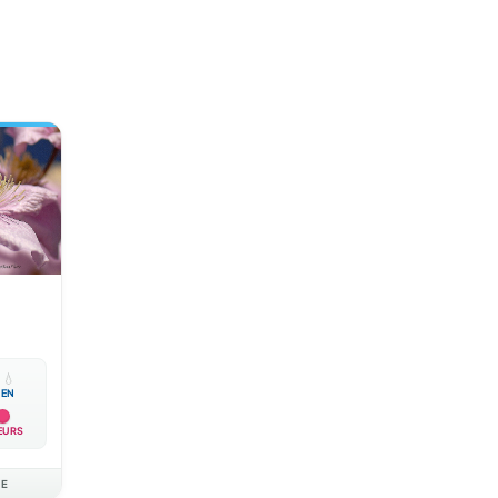

💧
EN
EURS
AE