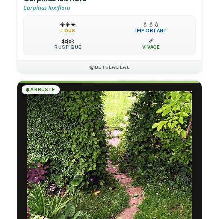
Carpinus laxiflora
☀️
☀️
☀️
💧
💧
💧
TOUS
IMPORTANT
❄️
❄️
❄️
📏
RUSTIQUE
VIVACE
🍃
BETULACEAE
🌲
ARBUSTE