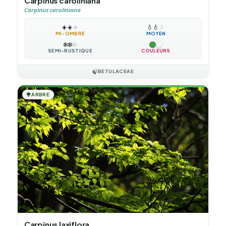
Carpinus caroliniana
Carpinus caroliniana
☀️
☀️
☀️
💧
💧
💧
MI-OMBRE
MOYEN
❄️
❄️
❄️
SEMI-RUSTIQUE
COULEURS
🍃
BETULACEAE
🌳
ARBRE
Carpinus laxiflora