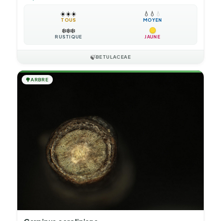
☀️
☀️
☀️
💧
💧
💧
TOUS
MOYEN
❄️
❄️
❄️
RUSTIQUE
JAUNE
🍃
BETULACEAE
🌳
ARBRE