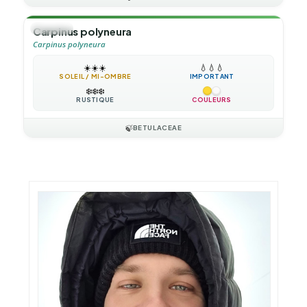
🌳
ARBRE
Carpinus polyneura
Carpinus polyneura
☀️
☀️
☀️
💧
💧
💧
SOLEIL / MI-OMBRE
IMPORTANT
❄️
❄️
❄️
RUSTIQUE
COULEURS
🍃
BETULACEAE