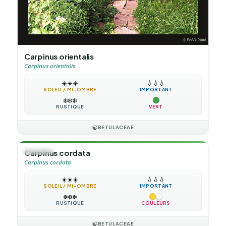
Carpinus orientalis
Carpinus orientalis
☀️
☀️
☀️
💧
💧
💧
SOLEIL / MI-OMBRE
IMPORTANT
❄️
❄️
❄️
RUSTIQUE
VERT
🍃
BETULACEAE
🌳
ARBRE
Carpinus cordata
Carpinus cordata
☀️
☀️
☀️
💧
💧
💧
SOLEIL / MI-OMBRE
IMPORTANT
❄️
❄️
❄️
RUSTIQUE
COULEURS
🍃
BETULACEAE