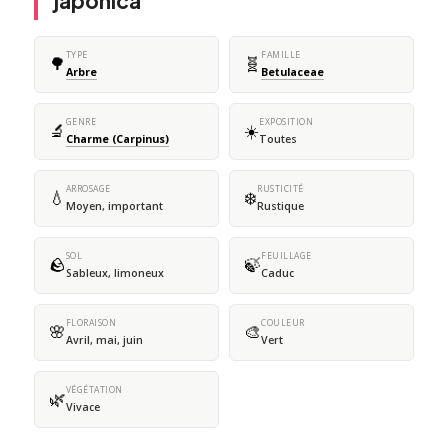
japonica
TYPE
FAMILLE
🌳
🧬
Arbre
Betulaceae
GENRE
EXPOSITION
🔬
☀️
Charme (Carpinus)
Toutes
ARROSAGE
RUSTICITÉ
💧
❄️
Moyen, important
Rustique
SOL
FEUILLAGE
🪨
🍃
Sableux, limoneux
Caduc
FLORAISON
COULEUR
🌸
🎨
Avril, mai, juin
Vert
VÉGÉTATION
🌿
Vivace