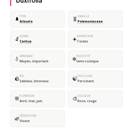
buxifolia
TYPE
FAMILLE
🌲
🧬
Arbuste
Polemoniaceae
GENRE
EXPOSITION
🔬
☀️
Cantua
Toutes
ARROSAGE
RUSTICITÉ
💧
❄️
Moyen, important
Semi-rustique
SOL
FEUILLAGE
🪨
🍃
Sableux, limoneux
Persistant
FLORAISON
COULEUR
🌸
🎨
Avril, mai, juin
Rose, rouge
VÉGÉTATION
🌿
Vivace