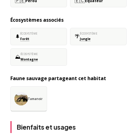
🇵🇪
🇪🇨
Pérou
Équateur
Écosystèmes associés
ÉCOSYSTÈME
ÉCOSYSTÈME
🌲
🌴
Forêt
Jungle
ÉCOSYSTÈME
⛰️
Montagne
Faune sauvage partageant cet habitat
Tamanoir
Bienfaits et usages