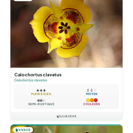
Calochortus clavatus
Calochortus clavatus
☀️
☀️
☀️
💧
💧
💧
PLEIN SOLEIL
MOYEN
❄️
❄️
❄️
SEMI-RUSTIQUE
COULEURS
🍃
LILIACEAE
🪴
VIVACE