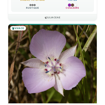
❄️
❄️
❄️
RUSTIQUE
COULEURS
🍃
LILIACEAE
🪴
VIVACE