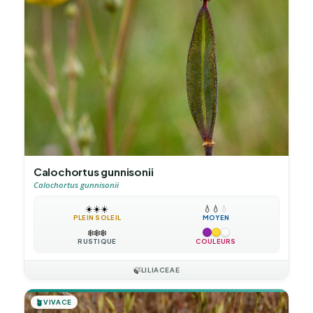
Calochortus gunnisonii
Calochortus gunnisonii
☀️
☀️
☀️
💧
💧
💧
PLEIN SOLEIL
MOYEN
❄️
❄️
❄️
RUSTIQUE
COULEURS
🍃
LILIACEAE
🪴
VIVACE