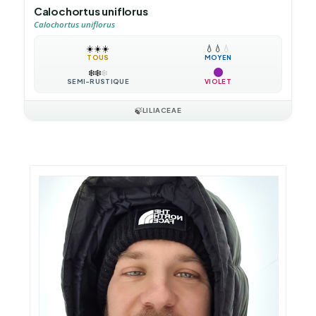
Calochortus uniflorus
Calochortus uniflorus
☀️
☀️
☀️
💧
💧
💧
TOUS
MOYEN
❄️
❄️
❄️
SEMI-RUSTIQUE
VIOLET
🍃
LILIACEAE