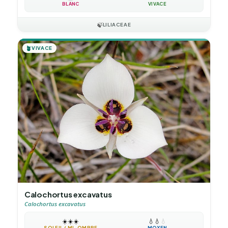
BLANC
VIVACE
🍃
LILIACEAE
🪴
VIVACE
Calochortus excavatus
Calochortus excavatus
☀️
☀️
☀️
💧
💧
💧
SOLEIL / MI-OMBRE
MOYEN