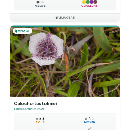
❄️
❄️
❄️
GÉLIVE
COULEURS
🍃
LILIACEAE
🪴
VIVACE
Calochortus tolmiei
Calochortus tolmiei
☀️
☀️
☀️
💧
💧
💧
TOUS
MOYEN
📏