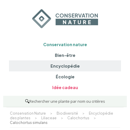
Conservation nature
Bien-être
Encyclopédie
Écologie
Idée cadeau
🔍
Rechercher une plante par nom ou critères
Conservation Nature
>
Biodiversité
>
Encyclopédie
des plantes
>
Liliaceae
>
Calochortus
>
Calochortus simulans