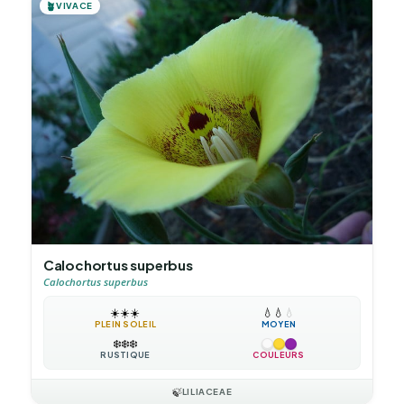
🪴
VIVACE
Calochortus superbus
Calochortus superbus
☀️
☀️
☀️
💧
💧
💧
PLEIN SOLEIL
MOYEN
❄️
❄️
❄️
RUSTIQUE
COULEURS
🍃
LILIACEAE