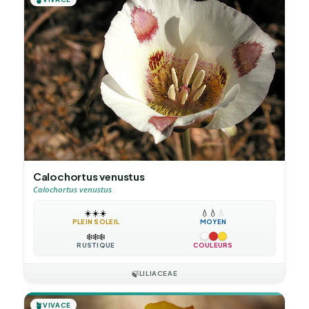
Calochortus venustus
Calochortus venustus
☀️
☀️
☀️
💧
💧
💧
PLEIN SOLEIL
MOYEN
❄️
❄️
❄️
RUSTIQUE
COULEURS
🍃
LILIACEAE
🪴
VIVACE