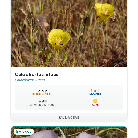
Calochortus luteus
Calochortus luteus
☀️
☀️
☀️
💧
💧
💧
PLEIN SOLEIL
MOYEN
❄️
❄️
❄️
SEMI-RUSTIQUE
JAUNE
🍃
LILIACEAE
🪴
VIVACE