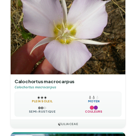
Calochortus macrocarpus
Calochortus macrocarpus
☀️
☀️
☀️
💧
💧
💧
PLEIN SOLEIL
MOYEN
❄️
❄️
❄️
SEMI-RUSTIQUE
COULEURS
🍃
LILIACEAE