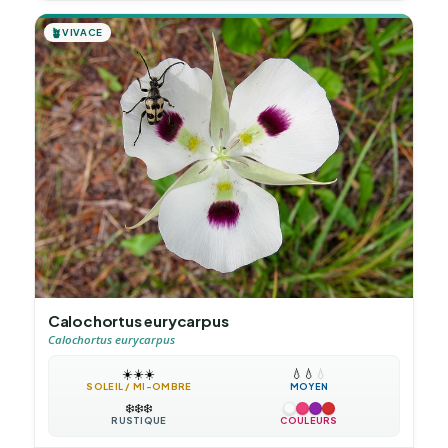
🪴
VIVACE
Calochortus eurycarpus
Calochortus eurycarpus
☀️
☀️
☀️
💧
💧
💧
SOLEIL / MI-OMBRE
MOYEN
❄️
❄️
❄️
RUSTIQUE
COULEURS