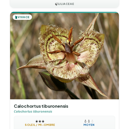
🍃
LILIACEAE
🪴
VIVACE
Calochortus tiburonensis
Calochortus tiburonensis
☀️
☀️
☀️
💧
💧
💧
SOLEIL / MI-OMBRE
MOYEN