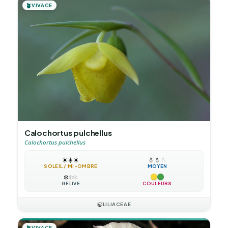
🪴
VIVACE
Calochortus pulchellus
Calochortus pulchellus
☀️
☀️
☀️
💧
💧
💧
SOLEIL / MI-OMBRE
MOYEN
❄️
❄️
❄️
GÉLIVE
COULEURS
🍃
LILIACEAE
🪴
VIVACE