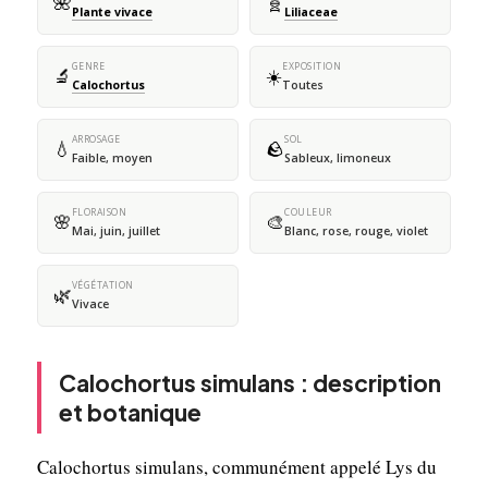
🌺
🧬
Plante vivace
Liliaceae
GENRE
EXPOSITION
🔬
☀️
Calochortus
Toutes
ARROSAGE
SOL
💧
🪨
Faible, moyen
Sableux, limoneux
FLORAISON
COULEUR
🌸
🎨
Mai, juin, juillet
Blanc, rose, rouge, violet
VÉGÉTATION
🌿
Vivace
Calochortus simulans : description
et botanique
Calochortus simulans, communément appelé Lys du