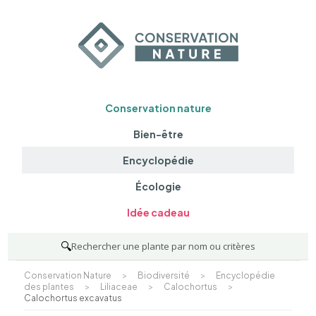
Conservation nature
Bien-être
Encyclopédie
Écologie
Idée cadeau
🔍
Rechercher une plante par nom ou critères
Conservation Nature
>
Biodiversité
>
Encyclopédie
des plantes
>
Liliaceae
>
Calochortus
>
Calochortus excavatus