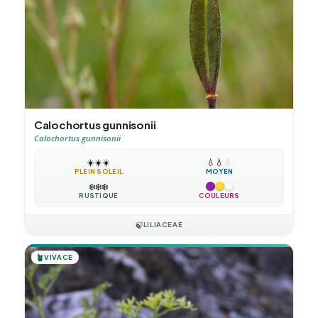
Calochortus gunnisonii
Calochortus gunnisonii
☀️
☀️
☀️
💧
💧
💧
PLEIN SOLEIL
MOYEN
❄️
❄️
❄️
RUSTIQUE
COULEURS
🍃
LILIACEAE
🪴
VIVACE