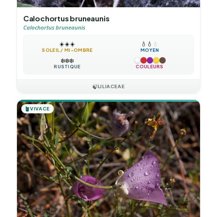
Calochortus bruneaunis
Calochortus bruneaunis
☀️
☀️
☀️
💧
💧
💧
SOLEIL / MI-OMBRE
MOYEN
❄️
❄️
❄️
RUSTIQUE
COULEURS
🍃
LILIACEAE
🪴
VIVACE