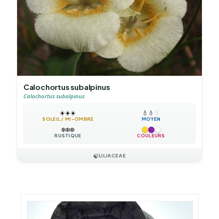
Calochortus subalpinus
Calochortus subalpinus
☀️
☀️
☀️
💧
💧
💧
SOLEIL / MI-OMBRE
MOYEN
❄️
❄️
❄️
RUSTIQUE
COULEURS
🍃
LILIACEAE