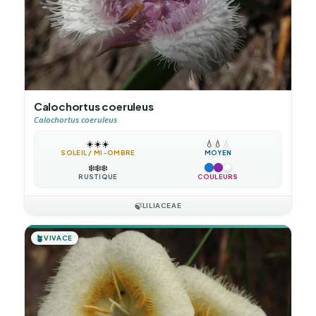
Calochortus coeruleus
Calochortus coeruleus
☀️
☀️
☀️
💧
💧
💧
SOLEIL / MI-OMBRE
MOYEN
❄️
❄️
❄️
RUSTIQUE
COULEURS
🍃
LILIACEAE
🪴
VIVACE