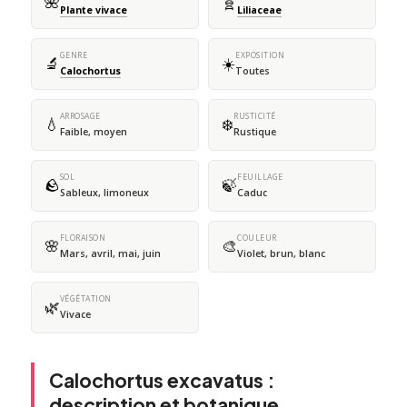
🌺
🧬
Plante vivace
Liliaceae
GENRE
EXPOSITION
🔬
☀️
Calochortus
Toutes
ARROSAGE
RUSTICITÉ
💧
❄️
Faible, moyen
Rustique
SOL
FEUILLAGE
🪨
🍃
Sableux, limoneux
Caduc
FLORAISON
COULEUR
🌸
🎨
Mars, avril, mai, juin
Violet, brun, blanc
VÉGÉTATION
🌿
Vivace
Calochortus excavatus :
description et botanique