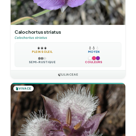
Calochortus striatus
Calochortus striatus
☀️
☀️
☀️
💧
💧
💧
PLEIN SOLEIL
MOYEN
❄️
❄️
❄️
SEMI-RUSTIQUE
COULEURS
🍃
LILIACEAE
🪴
VIVACE