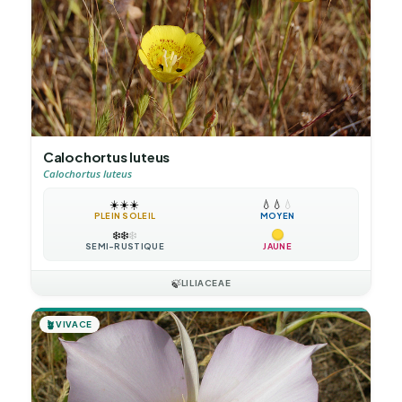
Calochortus luteus
Calochortus luteus
☀️
☀️
☀️
💧
💧
💧
PLEIN SOLEIL
MOYEN
❄️
❄️
❄️
SEMI-RUSTIQUE
JAUNE
🍃
LILIACEAE
🪴
VIVACE