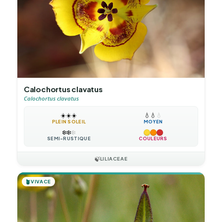
Calochortus clavatus
Calochortus clavatus
☀️
☀️
☀️
💧
💧
💧
PLEIN SOLEIL
MOYEN
❄️
❄️
❄️
SEMI-RUSTIQUE
COULEURS
🍃
LILIACEAE
🪴
VIVACE