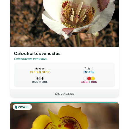
Calochortus venustus
Calochortus venustus
☀️
☀️
☀️
💧
💧
💧
PLEIN SOLEIL
MOYEN
❄️
❄️
❄️
RUSTIQUE
COULEURS
🍃
LILIACEAE
🪴
VIVACE