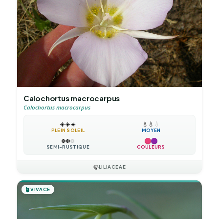
Calochortus macrocarpus
Calochortus macrocarpus
☀️
☀️
☀️
💧
💧
💧
PLEIN SOLEIL
MOYEN
❄️
❄️
❄️
SEMI-RUSTIQUE
COULEURS
🍃
LILIACEAE
🪴
VIVACE