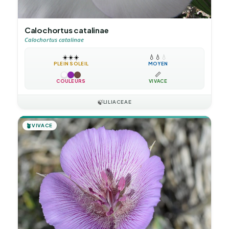
Calochortus catalinae
Calochortus catalinae
☀️
☀️
☀️
💧
💧
💧
PLEIN SOLEIL
MOYEN
📏
COULEURS
VIVACE
🍃
LILIACEAE
🪴
VIVACE