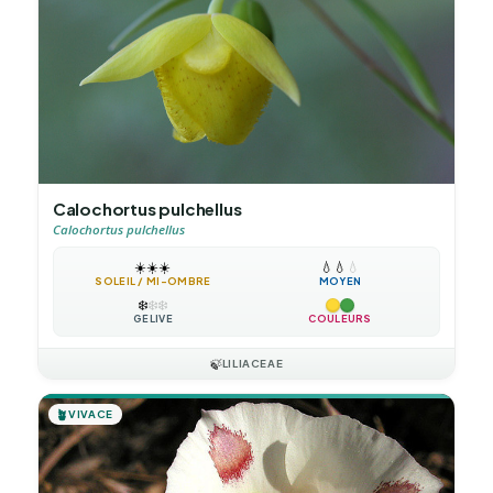
Calochortus pulchellus
Calochortus pulchellus
☀️
☀️
☀️
💧
💧
💧
SOLEIL / MI-OMBRE
MOYEN
❄️
❄️
❄️
GÉLIVE
COULEURS
🍃
LILIACEAE
🪴
VIVACE