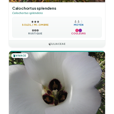
Calochortus splendens
Calochortus splendens
☀️
☀️
☀️
💧
💧
💧
SOLEIL / MI-OMBRE
MOYEN
❄️
❄️
❄️
RUSTIQUE
COULEURS
🍃
LILIACEAE
🪴
VIVACE