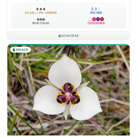
☀️
☀️
☀️
💧
💧
💧
SOLEIL / MI-OMBRE
MOYEN
❄️
❄️
❄️
RUSTIQUE
COULEURS
🍃
LILIACEAE
🪴
VIVACE