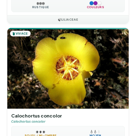
❄️
❄️
❄️
RUSTIQUE
COULEURS
🍃
LILIACEAE
🪴
VIVACE
Calochortus concolor
Calochortus concolor
☀️
☀️
☀️
💧
💧
💧
SOLEIL / MI-OMBRE
MOYEN