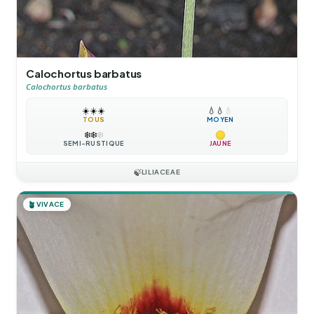
Calochortus barbatus
Calochortus barbatus
☀️
☀️
☀️
💧
💧
💧
TOUS
MOYEN
❄️
❄️
❄️
SEMI-RUSTIQUE
JAUNE
🍃
LILIACEAE
🪴
VIVACE