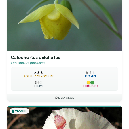
Calochortus pulchellus
Calochortus pulchellus
☀️
☀️
☀️
💧
💧
💧
SOLEIL / MI-OMBRE
MOYEN
❄️
❄️
❄️
GÉLIVE
COULEURS
🍃
LILIACEAE
🪴
VIVACE