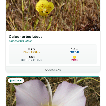
Calochortus luteus
Calochortus luteus
☀️
☀️
☀️
💧
💧
💧
PLEIN SOLEIL
MOYEN
❄️
❄️
❄️
SEMI-RUSTIQUE
JAUNE
🍃
LILIACEAE
🪴
VIVACE