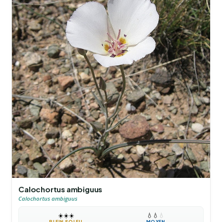
Calochortus ambiguus
Calochortus ambiguus
☀️
☀️
☀️
💧
💧
💧
PLEIN SOLEIL
MOYEN