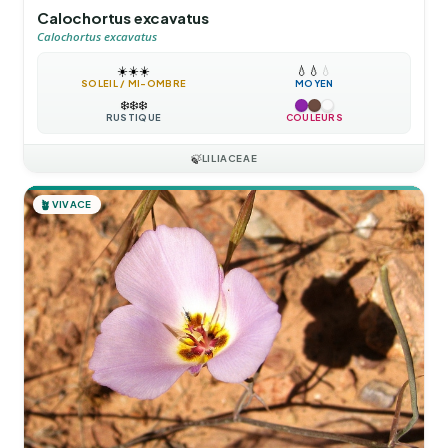
Calochortus excavatus
Calochortus excavatus
☀️
☀️
☀️
💧
💧
💧
SOLEIL / MI-OMBRE
MOYEN
❄️
❄️
❄️
RUSTIQUE
COULEURS
🍃
LILIACEAE
🪴
VIVACE