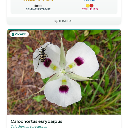
❄️
❄️
❄️
SEMI-RUSTIQUE
COULEURS
🍃
LILIACEAE
🪴
VIVACE
Calochortus eurycarpus
Calochortus eurycarpus