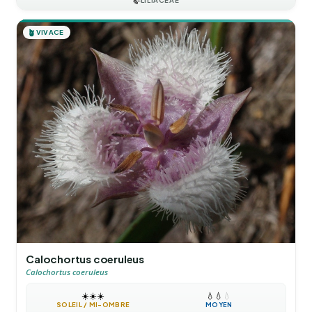
🍃
LILIACEAE
🪴
VIVACE
Calochortus coeruleus
Calochortus coeruleus
☀️
☀️
☀️
💧
💧
💧
SOLEIL / MI-OMBRE
MOYEN