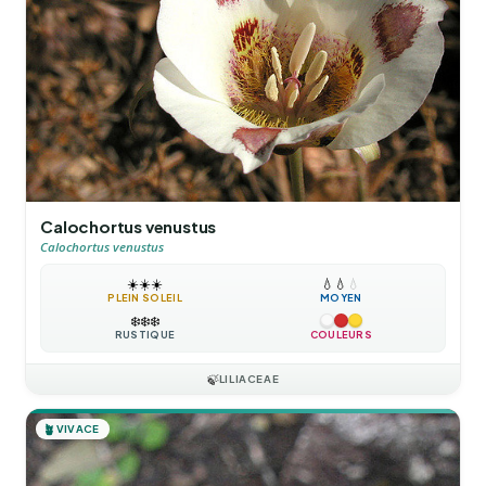
Calochortus venustus
Calochortus venustus
☀️
☀️
☀️
💧
💧
💧
PLEIN SOLEIL
MOYEN
❄️
❄️
❄️
RUSTIQUE
COULEURS
🍃
LILIACEAE
🪴
VIVACE