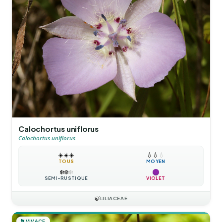
Calochortus uniflorus
Calochortus uniflorus
☀️
☀️
☀️
💧
💧
💧
TOUS
MOYEN
❄️
❄️
❄️
SEMI-RUSTIQUE
VIOLET
🍃
LILIACEAE
🪴
VIVACE