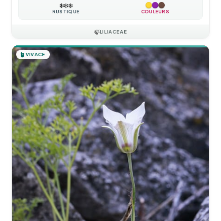
❄️
❄️
❄️
RUSTIQUE
COULEURS
🍃
LILIACEAE
🪴
VIVACE