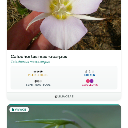
Calochortus macrocarpus
Calochortus macrocarpus
☀️
☀️
☀️
💧
💧
💧
PLEIN SOLEIL
MOYEN
❄️
❄️
❄️
SEMI-RUSTIQUE
COULEURS
🍃
LILIACEAE
🪴
VIVACE