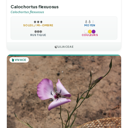
Calochortus flexuosus
Calochortus flexuosus
☀️
☀️
☀️
💧
💧
💧
SOLEIL / MI-OMBRE
MOYEN
❄️
❄️
❄️
RUSTIQUE
COULEURS
🍃
LILIACEAE
🪴
VIVACE