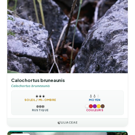
Calochortus bruneaunis
Calochortus bruneaunis
☀️
☀️
☀️
💧
💧
💧
SOLEIL / MI-OMBRE
MOYEN
❄️
❄️
❄️
RUSTIQUE
COULEURS
🍃
LILIACEAE