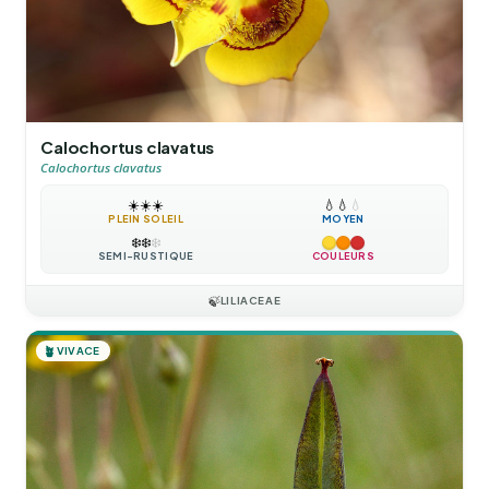
Calochortus clavatus
Calochortus clavatus
☀️
☀️
☀️
💧
💧
💧
PLEIN SOLEIL
MOYEN
❄️
❄️
❄️
SEMI-RUSTIQUE
COULEURS
🍃
LILIACEAE
🪴
VIVACE