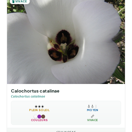
🪴
VIVACE
Calochortus catalinae
Calochortus catalinae
☀️
☀️
☀️
💧
💧
💧
PLEIN SOLEIL
MOYEN
📏
COULEURS
VIVACE