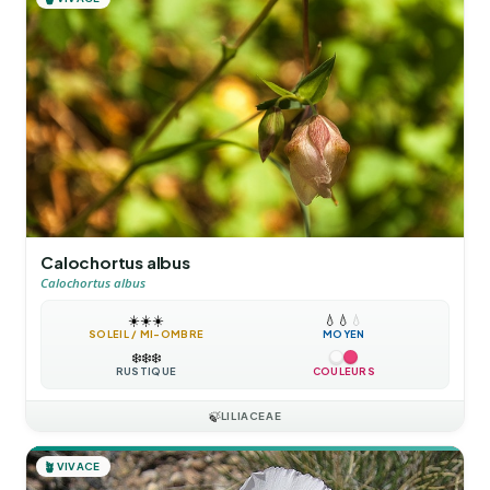
Calochortus albus
Calochortus albus
☀️
☀️
☀️
💧
💧
💧
SOLEIL / MI-OMBRE
MOYEN
❄️
❄️
❄️
RUSTIQUE
COULEURS
🍃
LILIACEAE
🪴
VIVACE