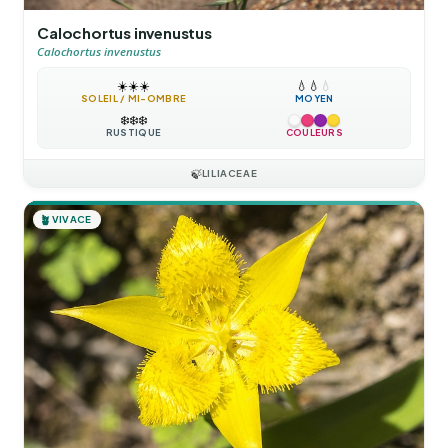
Calochortus invenustus
Calochortus invenustus
☀️
☀️
☀️
💧
💧
💧
SOLEIL / MI-OMBRE
MOYEN
❄️
❄️
❄️
RUSTIQUE
COULEURS
🍃
LILIACEAE
🪴
VIVACE