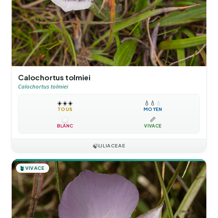
Calochortus tolmiei
Calochortus tolmiei
☀️
☀️
☀️
💧
💧
💧
TOUS
MOYEN
📏
BLANC
VIVACE
🍃
LILIACEAE
🪴
VIVACE