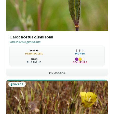
Calochortus gunnisonii
Calochortus gunnisonii
☀️
☀️
☀️
💧
💧
💧
PLEIN SOLEIL
MOYEN
❄️
❄️
❄️
RUSTIQUE
COULEURS
🍃
LILIACEAE
🪴
VIVACE