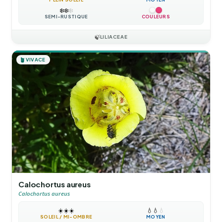
❄️
❄️
❄️
SEMI-RUSTIQUE
COULEURS
🍃
LILIACEAE
🪴
VIVACE
Calochortus aureus
Calochortus aureus
☀️
☀️
☀️
💧
💧
💧
SOLEIL / MI-OMBRE
MOYEN