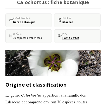
Calochortus : fiche botanique
CLASSIFICATION
FAMILLE
🌱
🧬
Genre botanique
Liliaceae
ESPÈCES
TYPE
📊
🌺
30 espèces référencées
Plante vivace
Origine et classification
Le genre
Calochortus
appartient à la famille des
Liliaceae et comprend environ 70 espèces, toutes