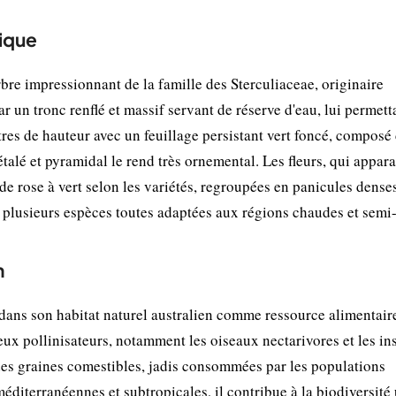
nique
re impressionnant de la famille des Sterculiaceae, originaire
ar un tronc renflé et massif servant de réserve d'eau, lui permett
ètres de hauteur avec un feuillage persistant vert foncé, composé
alé et pyramidal le rend très ornemental. Les fleurs, qui appara
es de rose à vert selon les variétés, regroupées en panicules denses
plusieurs espèces toutes adaptées aux régions chaudes et semi-
n
ans son habitat naturel australien comme ressource alimentaire
eux pollinisateurs, notamment les oiseaux nectarivores et les in
 des graines comestibles, jadis consommées par les populations
éditerranéennes et subtropicales, il contribue à la biodiversité