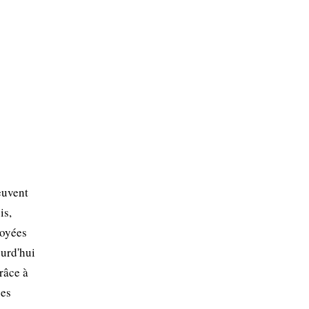
euvent
is,
loyées
ourd'hui
râce à
ses