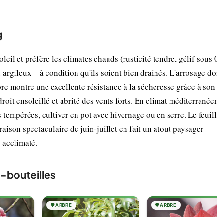
g
eil et préfère les climates chauds (rusticité tendre, gélif sous 0
argileux—à condition qu'ils soient bien drainés. L'arrosage doi
rbre montre une excellente résistance à la sécheresse grâce à son
droit ensoleillé et abrité des vents forts. En climat méditerranée
s tempérées, cultiver en pot avec hivernage ou en serre. Le feuil
raison spectaculaire de juin-juillet en fait un atout paysager
s acclimaté.
-bouteilles
🌳
ARBRE
🌳
ARBRE