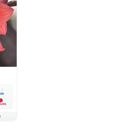

💧
EN
EURS
E