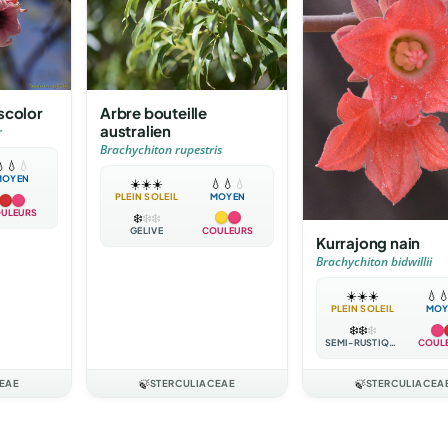
Arbre bouteille
scolor
australien
r
Brachychiton rupestris

💧
💧
MOYEN
☀️
☀️
☀️
💧
💧
💧
PLEIN SOLEIL
MOYEN
ULEURS
❄️
❄️
❄️
GÉLIVE
COULEURS
Kurrajong nain
Brachychiton bidwillii
☀️
☀️
☀️
💧

PLEIN SOLEIL
MOY
❄️
❄️
❄️
SEMI-RUSTIQUE
COUL
EAE
🍃
STERCULIACEAE
🍃
STERCULIACEA