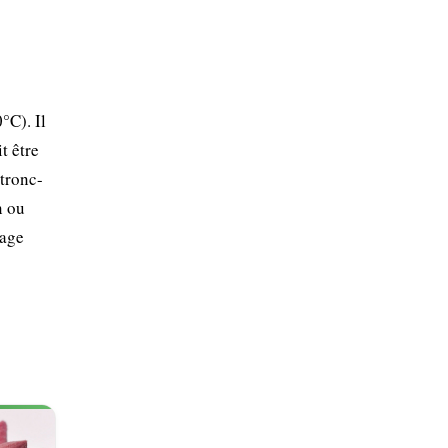
°C). Il
t être
 tronc-
n ou
lage