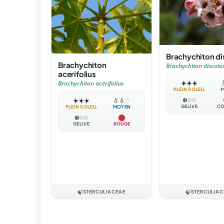
Brachychiton di
Brachychiton
Brachychiton discolo
acerifolius
☀️
☀️
☀️

Brachychiton acerifolius
PLEIN SOLEIL
❄️
❄️
❄️
☀️
☀️
☀️
💧
💧
💧
GÉLIVE
CO
PLEIN SOLEIL
MOYEN
❄️
❄️
❄️
GÉLIVE
ROUGE
🍃
STERCULIACEAE
🍃
STERCULIAC