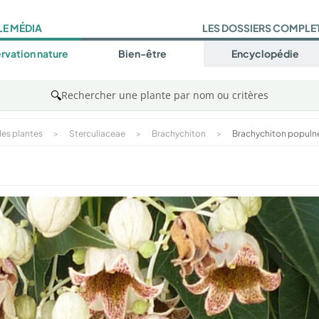
LE MÉDIA
LES DOSSIERS COMPLE
rvation nature
Bien-être
Encyclopédie
🔍
Rechercher une plante par nom ou critères
es plantes
>
Sterculiaceae
>
Brachychiton
>
Brachychiton populn