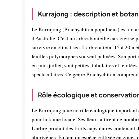
Kurrajong : description et bota
Le Kurrajong (Brachychiton populneus) est un arb
d'Australie. C'est un arbre-bouteille caractérisé p
survivre en climat sec. L'arbre atteint 15 à 20 m
feuilles polymorphes souvent palmées. Son port ét
en juin-juillet, sont petites, tubulaires et teinté
spectaculaires. Ce genre Brachychiton comprend 
Rôle écologique et conservatio
Le Kurrajong joue un rôle écologique important d
pour la faune locale. Ses fleurs attirent de nombr
L'arbre produit des fruits capsulaires contenant
aborigènes. En tant qu'espèce cultivée en zones m