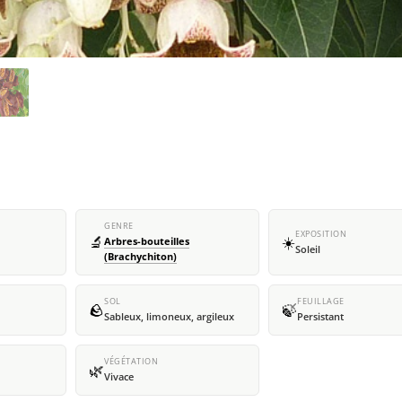
GENRE
EXPOSITION
🔬
☀️
Arbres-bouteilles
Soleil
(Brachychiton)
SOL
FEUILLAGE
🪨
🍃
Sableux, limoneux, argileux
Persistant
VÉGÉTATION
🌿
Vivace