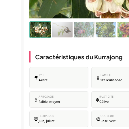
Caractéristiques du Kurrajong
TYPE
FAMILLE
🌳
🧬
Arbre
Sterculiaceae
ARROSAGE
RUSTICITÉ
💧
❄️
Faible, moyen
Gélive
FLORAISON
COULEUR
🌸
🎨
Juin, juillet
Rose, vert