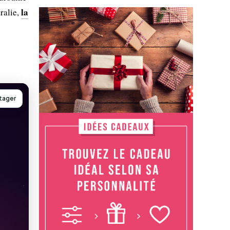
la
ralie,