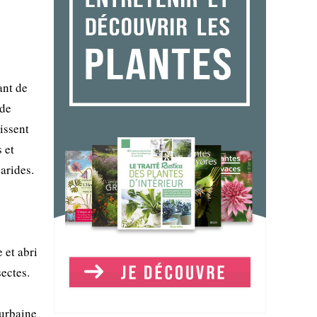
ant de
 de
issent
 et
arides.
 et abri
sectes.
 urbaine