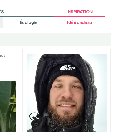
TS
INSPIRATION
Écologie
Idée cadeau
eus