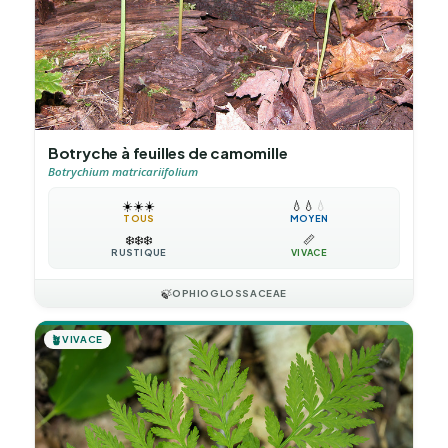
Botryche à feuilles de camomille
Botrychium matricariifolium
☀️
☀️
☀️
💧
💧
💧
TOUS
MOYEN
❄️
❄️
❄️
📏
RUSTIQUE
VIVACE
🍃
OPHIOGLOSSACEAE
🪴
VIVACE