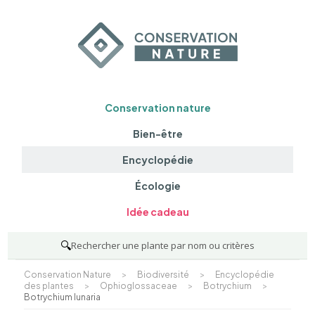
Conservation nature
Bien-être
Encyclopédie
Écologie
Idée cadeau
🔍
Rechercher une plante par nom ou critères
Conservation Nature
>
Biodiversité
>
Encyclopédie
des plantes
>
Ophioglossaceae
>
Botrychium
>
Botrychium lunaria