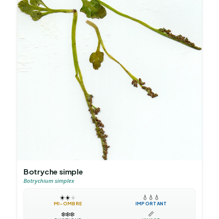
Botryche simple
Botrychium simplex
☀️
☀️
☀️
💧
💧
💧
MI-OMBRE
IMPORTANT
❄️
❄️
❄️
📏