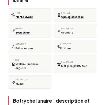
lunaire
TYPE
FAMILLE
🌺
🧬
Plante vivace
Ophioglossaceae
GENRE
EXPOSITION
🔬
☀️
Botrychium
Mi-ombre
ARROSAGE
RUSTICITÉ
💧
❄️
Faible, moyen
Rustique
SOL
FLORAISON
🪨
🌸
Sableux, limoneux,
Mai, juin, juillet, août
argileux
VÉGÉTATION
🌿
Vivace
Botryche lunaire : description et