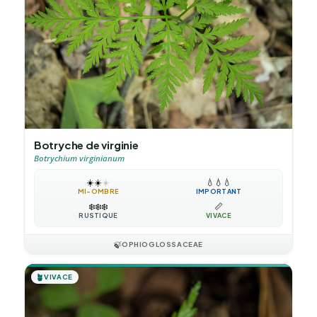
Botryche de virginie
Botrychium virginianum
☀️
☀️
☀️
💧
💧
💧
MI-OMBRE
IMPORTANT
❄️
❄️
❄️
📏
RUSTIQUE
VIVACE
🍃
OPHIOGLOSSACEAE
🪴
VIVACE