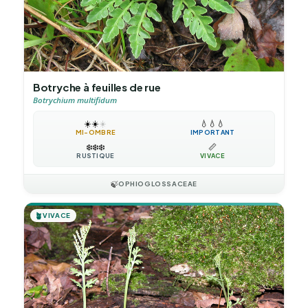
Botryche à feuilles de rue
Botrychium multifidum
☀️
☀️
☀️
💧
💧
💧
MI-OMBRE
IMPORTANT
❄️
❄️
❄️
📏
RUSTIQUE
VIVACE
🍃
OPHIOGLOSSACEAE
🪴
VIVACE