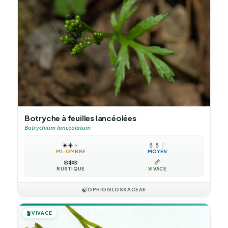
Botryche à feuilles lancéolées
Botrychium lanceolatum
☀️
☀️
☀️
💧
💧
💧
MI-OMBRE
MOYEN
❄️
❄️
❄️
📏
RUSTIQUE
VIVACE
🍃
OPHIOGLOSSACEAE
🪴
VIVACE