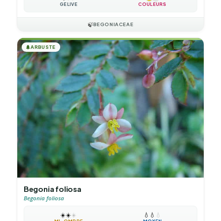
GÉLIVE
COULEURS
🍃
BEGONIACEAE
🌲
ARBUSTE
Begonia foliosa
Begonia foliosa
☀️
☀️
☀️
💧
💧
💧