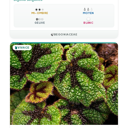
☀️
☀️
☀️
💧
💧
💧
MI-OMBRE
MOYEN
❄️
❄️
❄️
GÉLIVE
BLANC
🍃
BEGONIACEAE
🪴
VIVACE