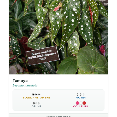
Tamaya
Begonia maculata
☀️
☀️
☀️
💧
💧
💧
SOLEIL / MI-OMBRE
MOYEN
❄️
❄️
❄️
GÉLIVE
COULEURS
BEGONIACEAE