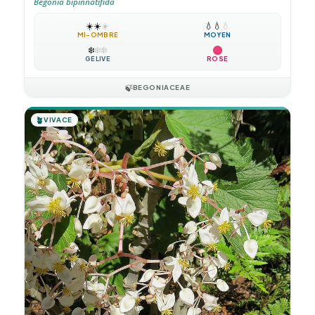
Begonia bipinnatifida
☀️
☀️
☀️
💧
💧
💧
MI-OMBRE
MOYEN
❄️
❄️
❄️
GÉLIVE
ROSE
🍃
BEGONIACEAE
🪴
VIVACE