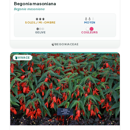
Begonia masoniana
Begonia masoniana
☀️
☀️
☀️
💧
💧
💧
SOLEIL / MI-OMBRE
MOYEN
❄️
❄️
❄️
GÉLIVE
COULEURS
🍃
BEGONIACEAE
🪴
VIVACE