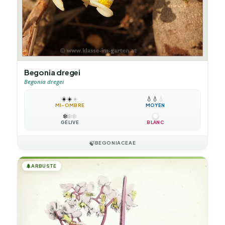
Begonia dregei
Begonia dregei
☀️
☀️
☀️
💧
💧
💧
MI-OMBRE
MOYEN
❄️
❄️
❄️
GÉLIVE
BLANC
🍃
BEGONIACEAE
🌲
ARBUSTE