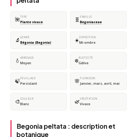
peltata
TYPE
FAMILLE
🌺
🧬
Plante vivace
Begoniaceae
GENRE
EXPOSITION
🔬
☀️
Bégonia (Begonia)
Mi-ombre
ARROSAGE
RUSTICITÉ
💧
❄️
Moyen
Gélive
FEUILLAGE
FLORAISON
🍃
🌸
Persistant
Janvier, mars, avril, mai
COULEUR
VÉGÉTATION
🎨
🌿
Blanc
Vivace
Begonia peltata : description et
botanique