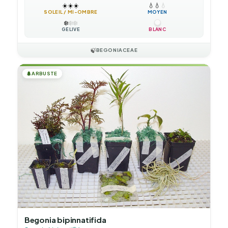
☀️
☀️
☀️
💧
💧
💧
SOLEIL / MI-OMBRE
MOYEN
❄️
❄️
❄️
GÉLIVE
BLANC
🍃
BEGONIACEAE
🌲
ARBUSTE
Begonia bipinnatifida