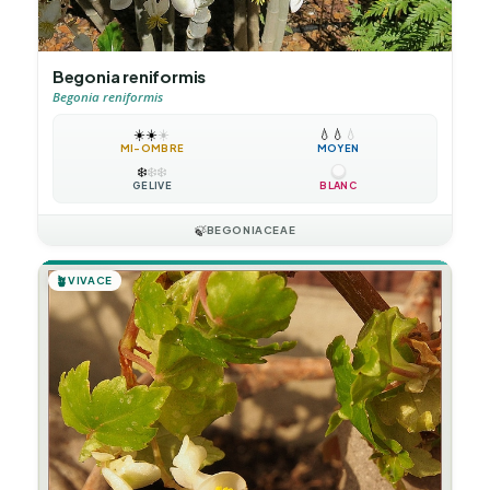
Begonia reniformis
Begonia reniformis
☀️
☀️
☀️
💧
💧
💧
MI-OMBRE
MOYEN
❄️
❄️
❄️
GÉLIVE
BLANC
🍃
BEGONIACEAE
🪴
VIVACE