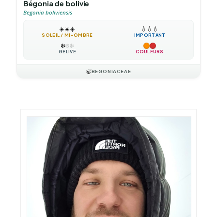
Bégonia de bolivie
Begonia boliviensis
☀️
☀️
☀️
💧
💧
💧
SOLEIL / MI-OMBRE
IMPORTANT
❄️
❄️
❄️
GÉLIVE
COULEURS
🍃
BEGONIACEAE