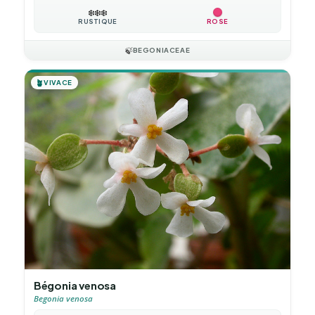
❄️
❄️
❄️
RUSTIQUE
ROSE
🍃
BEGONIACEAE
🪴
VIVACE
Bégonia venosa
Begonia venosa