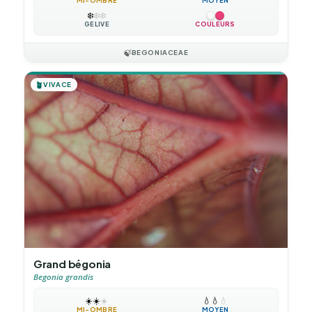
MI-OMBRE
MOYEN
❄️
❄️
❄️
GÉLIVE
COULEURS
🍃
BEGONIACEAE
🪴
VIVACE
Grand bégonia
Begonia grandis
☀️
☀️
☀️
💧
💧
💧
MI-OMBRE
MOYEN