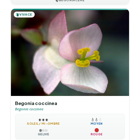
🍃
🪴
VIVACE
Begonia coccinea
Begonia coccinea
☀️
☀️
☀️
💧
💧
💧
SOLEIL / MI-OMBRE
MOYEN
❄️
❄️
❄️
GÉLIVE
ROUGE