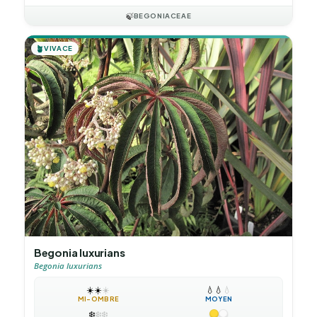
🍃
BEGONIACEAE
🪴
VIVACE
Begonia luxurians
Begonia luxurians
☀️
☀️
☀️
💧
💧
💧
MI-OMBRE
MOYEN
❄️
❄️
❄️