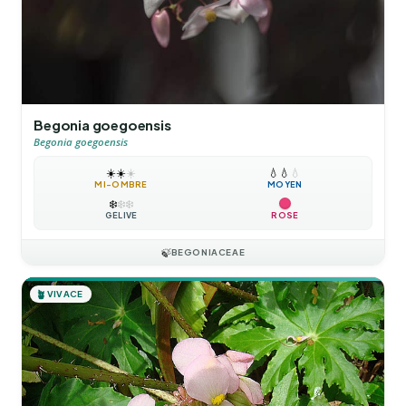
Begonia goegoensis
Begonia goegoensis
☀️
☀️
☀️
💧
💧
💧
MI-OMBRE
MOYEN
❄️
❄️
❄️
GÉLIVE
ROSE
🍃
BEGONIACEAE
🪴
VIVACE