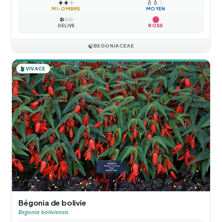
☀️
☀️
☀️
💧
💧
💧
MI-OMBRE
MOYEN
❄️
❄️
❄️
GÉLIVE
ROSE
🍃
BEGONIACEAE
🪴
VIVACE
Bégonia de bolivie
Begonia boliviensis