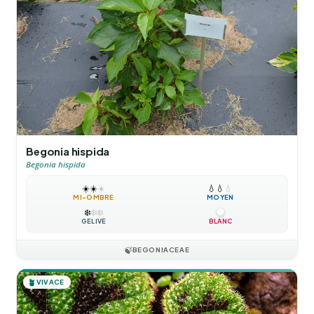
Begonia hispida
Begonia hispida
☀️
☀️
☀️
💧
💧
💧
MI-OMBRE
MOYEN
❄️
❄️
❄️
GÉLIVE
BLANC
🍃
BEGONIACEAE
🪴
VIVACE