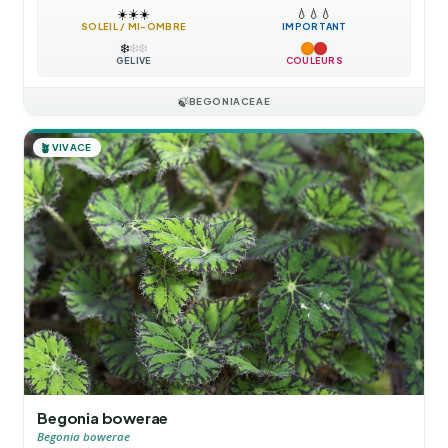
☀️
☀️
☀️
💧
💧
💧
SOLEIL / MI-OMBRE
IMPORTANT
❄️
❄️
❄️
GÉLIVE
COULEURS
🍃
BEGONIACEAE
🪴
VIVACE
Begonia bowerae
Begonia bowerae