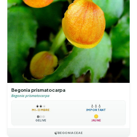
Begonia prismatocarpa
Begonia prismatocarpa
☀️
☀️
☀️
💧
💧
💧
MI-OMBRE
IMPORTANT
❄️
❄️
❄️
GÉLIVE
JAUNE
🍃
BEGONIACEAE