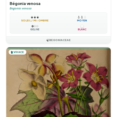
Bégonia venosa
Begonia venosa
☀️
☀️
☀️
💧
💧
💧
SOLEIL / MI-OMBRE
MOYEN
❄️
❄️
❄️
GÉLIVE
BLANC
🍃
BEGONIACEAE
🪴
VIVACE