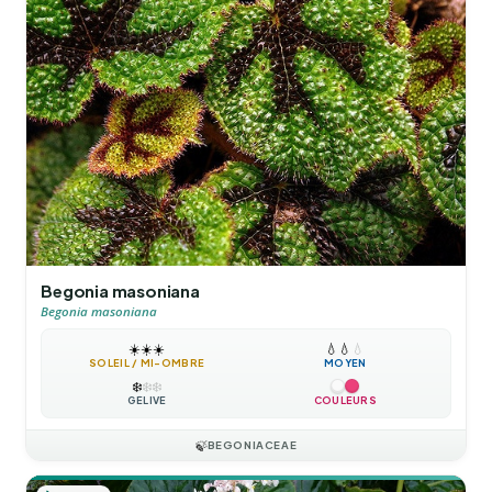
Begonia masoniana
Begonia masoniana
☀️
☀️
☀️
💧
💧
💧
SOLEIL / MI-OMBRE
MOYEN
❄️
❄️
❄️
GÉLIVE
COULEURS
🍃
BEGONIACEAE