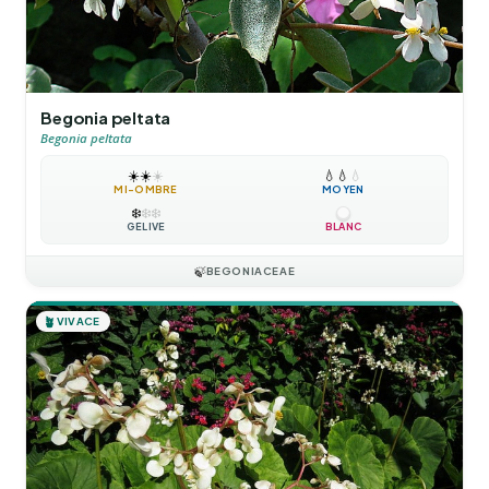
Begonia peltata
Begonia peltata
☀️
☀️
☀️
💧
💧
💧
MI-OMBRE
MOYEN
❄️
❄️
❄️
GÉLIVE
BLANC
🍃
BEGONIACEAE
🪴
VIVACE