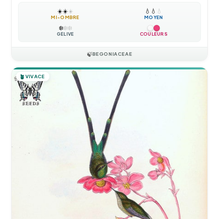
☀️
☀️
☀️
💧
💧
💧
MI-OMBRE
MOYEN
❄️
❄️
❄️
GÉLIVE
COULEURS
🍃
BEGONIACEAE
🪴
VIVACE