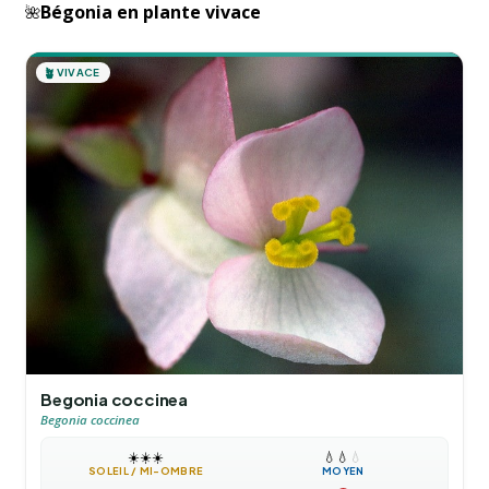
Bégonia en plante vivace
🌺
🪴
VIVACE
Begonia coccinea
Begonia coccinea
☀️
☀️
☀️
💧
💧
💧
SOLEIL / MI-OMBRE
MOYEN