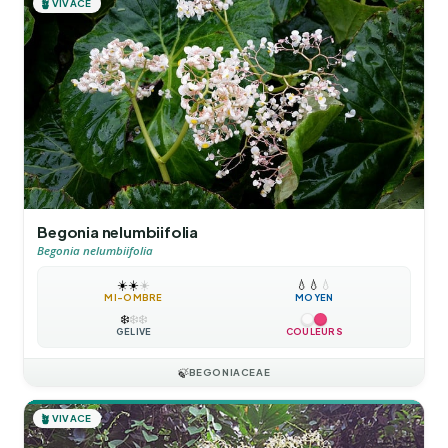
🪴
VIVACE
Begonia nelumbiifolia
Begonia nelumbiifolia
☀️
☀️
☀️
💧
💧
💧
MI-OMBRE
MOYEN
❄️
❄️
❄️
GÉLIVE
COULEURS
🍃
BEGONIACEAE
🪴
VIVACE