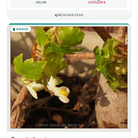
GÉLIVE
COULEURS
🍃
BEGONIACEAE
🪴
VIVACE