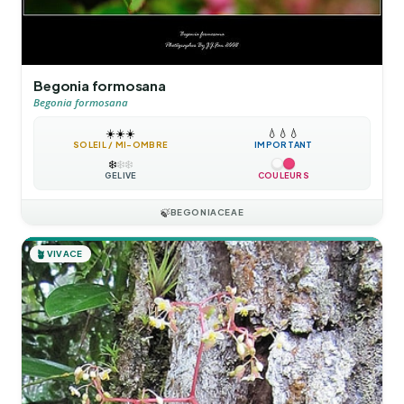
Begonia formosana
Begonia formosana
☀️
☀️
☀️
💧
💧
💧
SOLEIL / MI-OMBRE
IMPORTANT
❄️
❄️
❄️
GÉLIVE
COULEURS
🍃
BEGONIACEAE
🪴
VIVACE