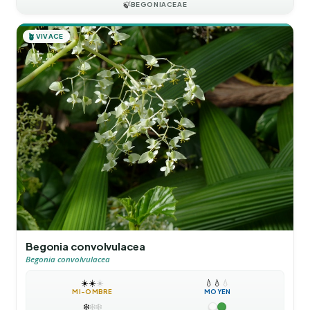
🍃
BEGONIACEAE
🪴
VIVACE
Begonia convolvulacea
Begonia convolvulacea
☀️
☀️
☀️
💧
💧
💧
MI-OMBRE
MOYEN
❄️
❄️
❄️