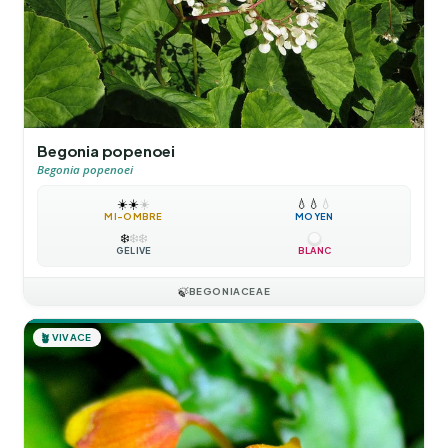
Begonia popenoei
Begonia popenoei
☀️
☀️
☀️
💧
💧
💧
MI-OMBRE
MOYEN
❄️
❄️
❄️
GÉLIVE
BLANC
🍃
BEGONIACEAE
🪴
VIVACE