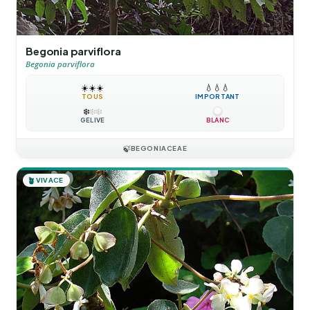
Begonia parviflora
Begonia parviflora
☀️
☀️
☀️
💧
💧
💧
TOUS
IMPORTANT
❄️
❄️
❄️
GÉLIVE
BLANC
🍃
BEGONIACEAE
🪴
VIVACE