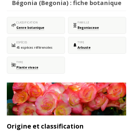
Bégonia (Begonia) : fiche botanique
CLASSIFICATION
FAMILLE
🌱
🧬
Genre botanique
Begoniaceae
ESPÈCES
TYPE
📊
🌲
45 espèces référencées
Arbuste
TYPE
🌺
Plante vivace
Origine et classification