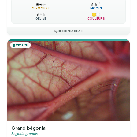
☀️
☀️
☀️
💧
💧
💧
MI-OMBRE
MOYEN
❄️
❄️
❄️
GÉLIVE
COULEURS
🍃
BEGONIACEAE
🪴
VIVACE
Grand bégonia
Begonia grandis