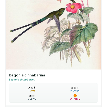
Begonia cinnabarina
Begonia cinnabarina
☀️
☀️
☀️
💧
💧
💧
TOUS
MOYEN
❄️
❄️
❄️
GÉLIVE
ORANGE