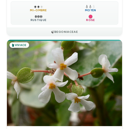
☀️
☀️
☀️
💧
💧
💧
MI-OMBRE
MOYEN
❄️
❄️
❄️
RUSTIQUE
ROSE
🍃
BEGONIACEAE
🪴
VIVACE