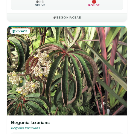
❄️
❄️
❄️
GÉLIVE
ROUGE
🍃
BEGONIACEAE
🪴
VIVACE
Begonia luxurians
Begonia luxurians