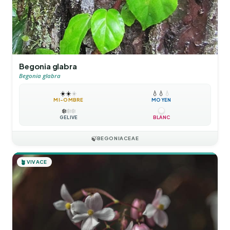
Begonia glabra
Begonia glabra
☀️
☀️
☀️
💧
💧
💧
MI-OMBRE
MOYEN
❄️
❄️
❄️
GÉLIVE
BLANC
🍃
BEGONIACEAE
🪴
VIVACE