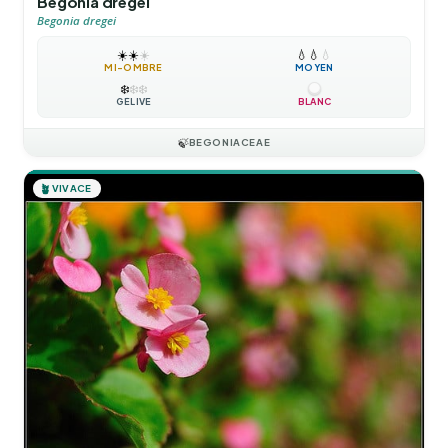
Begonia dregei
Begonia dregei
☀️
☀️
☀️
💧
💧
💧
MI-OMBRE
MOYEN
❄️
❄️
❄️
GÉLIVE
BLANC
🍃
BEGONIACEAE
🪴
VIVACE