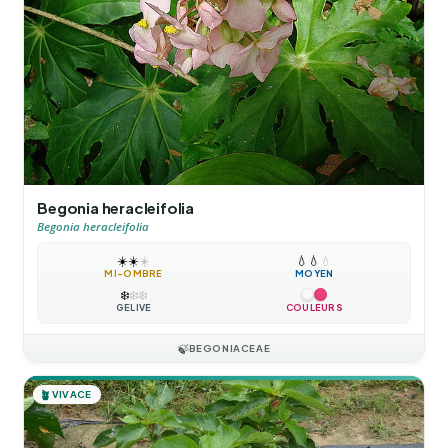
Begonia heracleifolia
Begonia heracleifolia
☀️
☀️
☀️
💧
💧
💧
MI-OMBRE
MOYEN
❄️
❄️
❄️
GÉLIVE
COULEURS
🍃
BEGONIACEAE
🪴
VIVACE