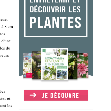
ceae,
6 à 8 cm
rtes
s d'une
ides du
nneurs
des
tes et
ment les