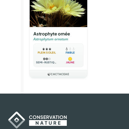
Astrophyte ornée
Astrophytum ornatum
☀️
☀️
☀️
💧
💧
💧
PLEIN SOLEIL
FAIBLE
❄️
❄️
❄️
SEMI-RUSTIQUE
JAUNE
🍃
CACTACEAE