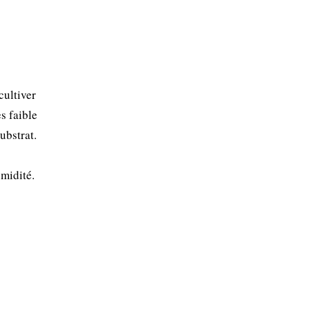
cultiver
ès faible
ubstrat.
midité.