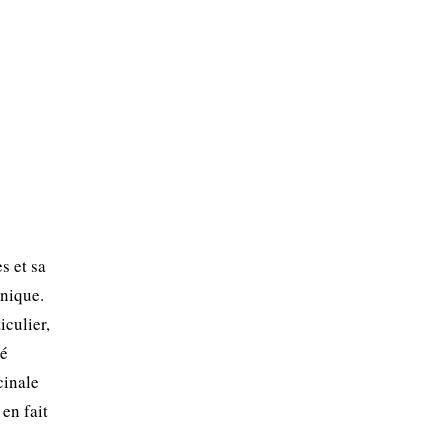
s et sa
anique.
iculier,
té
cinale
en fait