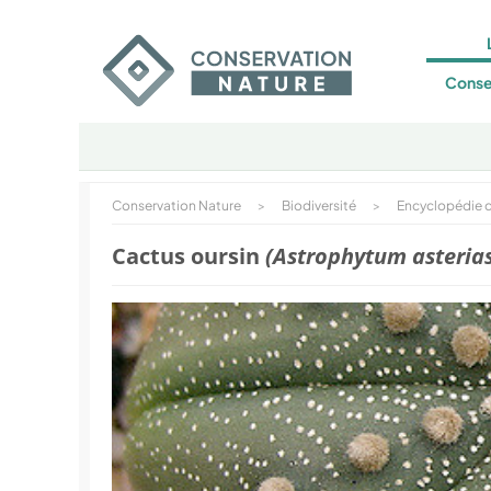
Conse
Conservation Nature
>
Biodiversité
>
Encyclopédie d
Cactus oursin
(Astrophytum asteria