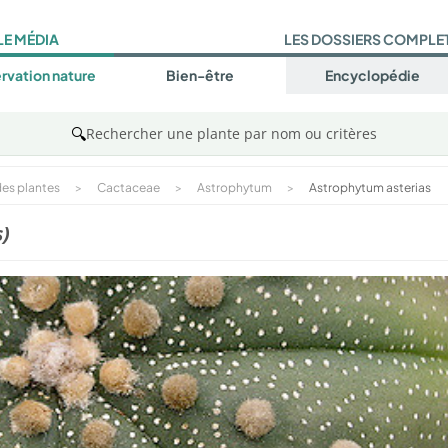
LE MÉDIA
LES DOSSIERS COMPLE
rvation nature
Bien-être
Encyclopédie
🔍
Rechercher une plante par nom ou critères
es plantes
>
Cactaceae
>
Astrophytum
>
Astrophytum asterias
s)