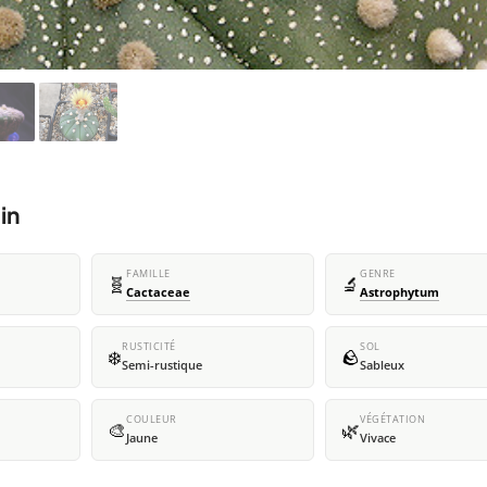
in
FAMILLE
GENRE
🧬
🔬
Cactaceae
Astrophytum
RUSTICITÉ
SOL
❄️
🪨
Semi-rustique
Sableux
COULEUR
VÉGÉTATION
🎨
🌿
Jaune
Vivace