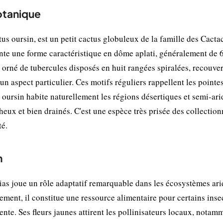
botanique
 oursin, est un petit cactus globuleux de la famille des Cacta
nte une forme caractéristique en dôme aplati, généralement de 
t orné de tubercules disposés en huit rangées spiralées, recouve
un aspect particulier. Ces motifs réguliers rappellent les pointe
s oursin habite naturellement les régions désertiques et semi-ar
heux et bien drainés. C'est une espèce très prisée des collectio
té.
n
ias joue un rôle adaptatif remarquable dans les écosystèmes ari
ment, il constitue une ressource alimentaire pour certains insec
nte. Ses fleurs jaunes attirent les pollinisateurs locaux, notam