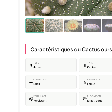
Caractéristiques du Cactus ours
TYPE
TYPE
🌲
🌵
Arbuste
Cactus
EXPOSITION
ARROSAGE
☀️
💧
Soleil
Faible
FEUILLAGE
FLORAISON
🍃
🌸
Persistant
Juillet, août