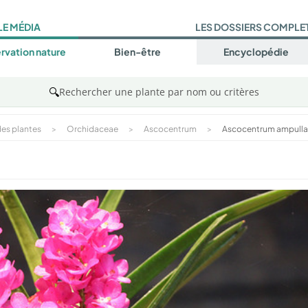
LE MÉDIA
LES DOSSIERS COMPLE
rvation nature
Bien-être
Encyclopédie
🔍
Rechercher une plante par nom ou critères
es plantes
>
Orchidaceae
>
Ascocentrum
>
Ascocentrum ampull