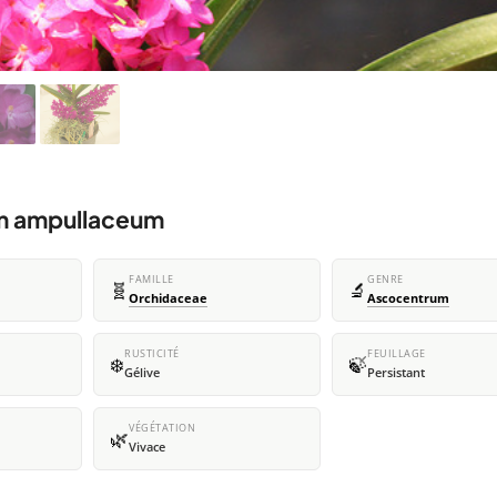
um ampullaceum
FAMILLE
GENRE
🧬
🔬
Orchidaceae
Ascocentrum
RUSTICITÉ
FEUILLAGE
❄️
🍃
Gélive
Persistant
VÉGÉTATION
🌿
Vivace