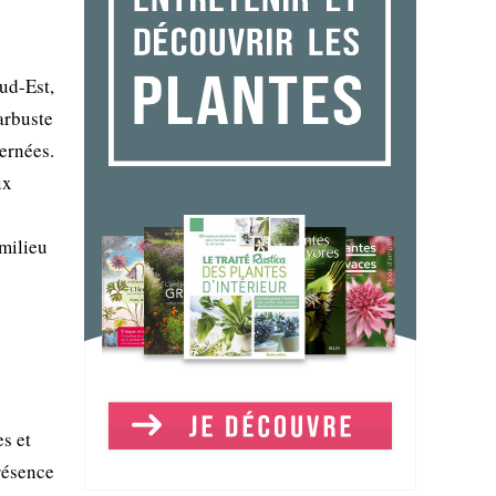
ud-Est,
arbuste
ternées.
ux
 milieu
es et
présence