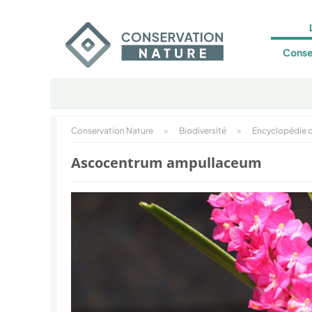
Conse
Conservation Nature
>
Biodiversité
>
Encyclopédie d
Ascocentrum ampullaceum