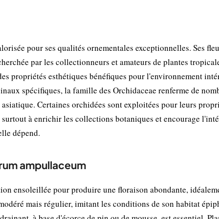
risée pour ses qualités ornementales exceptionnelles. Ses fleu
cherchée par les collectionneurs et amateurs de plantes tropical
des propriétés esthétiques bénéfiques pour l'environnement intér
naux spécifiques, la famille des Orchidaceae renferme de nom
asiatique. Certaines orchidées sont exploitées pour leurs propr
 surtout à enrichir les collections botaniques et encourage l'int
elle dépend.
ntrum ampullaceum
on ensoleillée pour produire une floraison abondante, idéalem
r modéré mais régulier, imitant les conditions de son habitat épi
 drainant, à base d'écorce de pin ou de mousse, est essentiel. Pla