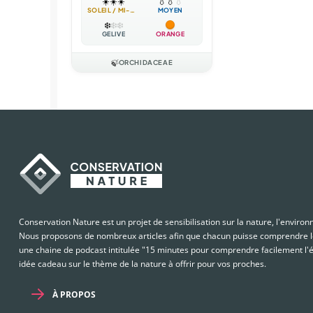
☀️
☀️
☀️
💧
💧
💧
SOLEIL / MI-OMBRE
MOYEN
❄️
❄️
❄️
GÉLIVE
ORANGE
🍃
ORCHIDACEAE
Conservation Nature est un projet de sensibilisation sur la nature, l'enviro
Nous proposons de nombreux articles afin que chacun puisse comprendre le
une chaine de podcast intitulée "15 minutes pour comprendre facilement l'é
idée cadeau sur le thème de la nature à offrir pour vos proches.
À PROPOS