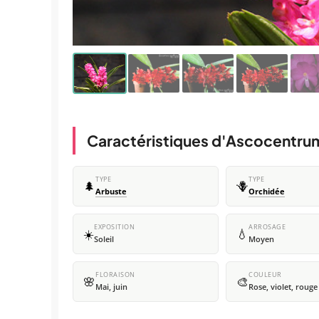
Caractéristiques d'Ascocentr
TYPE
TYPE
🌲
🪻
Arbuste
Orchidée
EXPOSITION
ARROSAGE
☀️
💧
Soleil
Moyen
FLORAISON
COULEUR
🌸
🎨
Mai, juin
Rose, violet, rouge