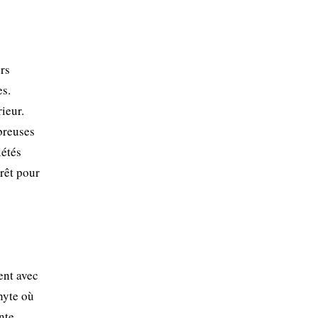
rs
es.
ieur.
breuses
iétés
érêt pour
ent avec
phyte où
nte