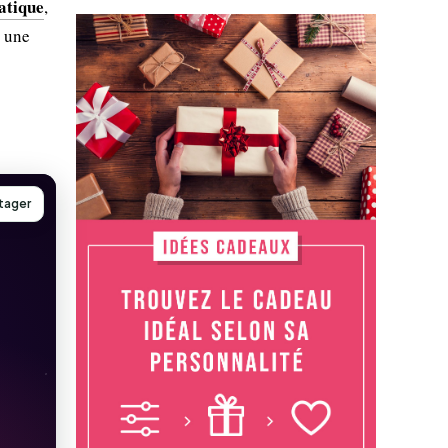
atique
,
t une