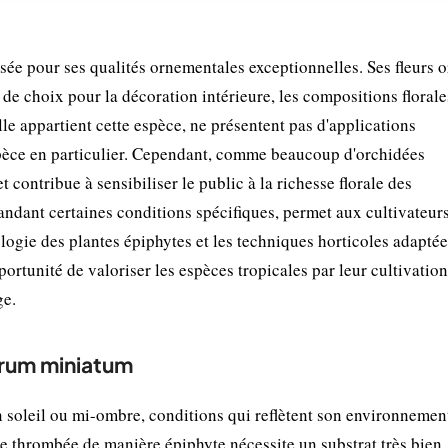
ée pour ses qualités ornementales exceptionnelles. Ses fleurs 
de choix pour la décoration intérieure, les compositions florales
lle appartient cette espèce, ne présentent pas d'applications
spèce en particulier. Cependant, comme beaucoup d'orchidées
t contribue à sensibiliser le public à la richesse florale des
ndant certaines conditions spécifiques, permet aux cultivateur
logie des plantes épiphytes et les techniques horticoles adapté
ortunité de valoriser les espèces tropicales par leur cultivation
ge.
trum miniatum
soleil ou mi-ombre, conditions qui reflètent son environnemen
ée thrombée de manière épiphyte nécessite un substrat très bien