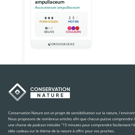
ampullaceum
Ascocentrum ampullaceum
☀️
☀️
☀️
💧
💧
💧
PLEIN SOLEIL
MOYEN
❄️
❄️
❄️
GÉLIVE
COULEURS
🍃
ORCHIDACEAE
Conservation Nature est un projet de sensibilisation sur la nature, l'enviro
Nous proposons de nombreux articles afin que chacun puisse comprendre le
une chaine de podcast intitulée "15 minutes pour comprendre facilement l'é
idée cadeau sur le thème de la nature à offrir pour vos proches.