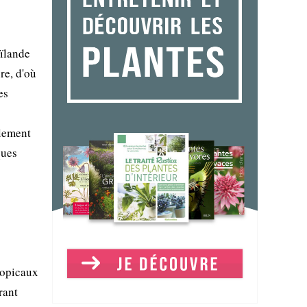
aïlande
re, d'où
es
llement
ques
ropicaux
rant