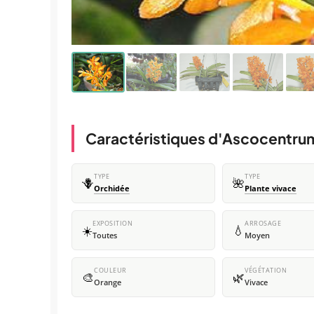
Caractéristiques d'Ascocentru
TYPE
TYPE
🪻
🌺
Orchidée
Plante vivace
EXPOSITION
ARROSAGE
☀️
💧
Toutes
Moyen
COULEUR
VÉGÉTATION
🎨
🌿
Orange
Vivace