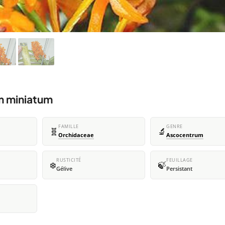
m miniatum
FAMILLE
GENRE
🧬
🔬
Orchidaceae
Ascocentrum
RUSTICITÉ
FEUILLAGE
❄️
🍃
Gélive
Persistant