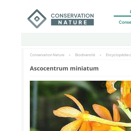
Conse
Conservation Nature
>
Biodiversité
>
Encyclopédie d
Ascocentrum miniatum