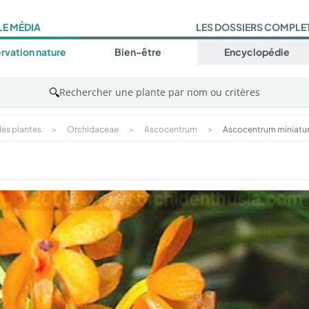
LE MÉDIA
LES DOSSIERS COMPLE
rvation nature
Bien-être
Encyclopédie
🔍
Rechercher une plante par nom ou critères
es plantes
>
Orchidaceae
>
Ascocentrum
>
Ascocentrum miniat