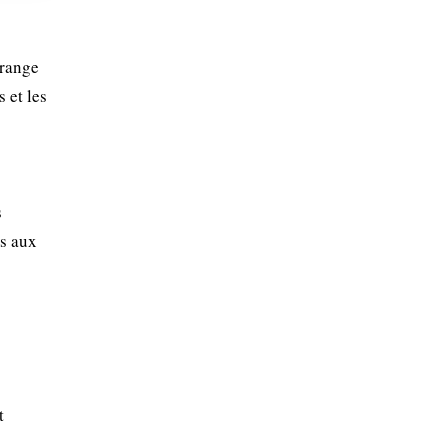
orange
 et les
s
es aux
t