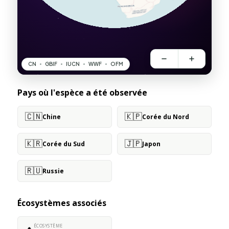
Pays où l'espèce a été observée
🇨🇳
🇰🇵
Chine
Corée du Nord
🇰🇷
🇯🇵
Corée du Sud
Japon
🇷🇺
Russie
Écosystèmes associés
ÉCOSYSTÈME