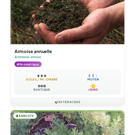
Armoise annuelle
Artemisia annua
🌱
Aromatique
☀️
☀️
☀️
💧
💧
💧
SOLEIL / MI-OMBRE
MOYEN
❄️
❄️
❄️
RUSTIQUE
JAUNE
🍃
ASTERACEAE
🌲
ARBUSTE