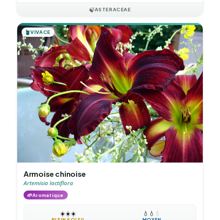
🍃
ASTERACEAE
🪴
VIVACE
Armoise chinoise
Artemisia lactiflora
🌱
Aromatique
☀️
☀️
☀️
💧
💧
💧
PLEIN SOLEIL
MOYEN