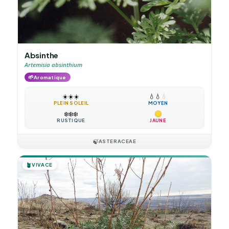
Absinthe
Artemisia absinthium
🌱
Aromatique
☀️
☀️
☀️
💧
💧
💧
PLEIN SOLEIL
MOYEN
❄️
❄️
❄️
RUSTIQUE
JAUNE
🍃
ASTERACEAE
🪴
VIVACE