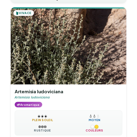
🪴
VIVACE
Artemisia ludoviciana
Artemisia ludoviciana
🌱
Aromatique
☀️
☀️
☀️
💧
💧
💧
PLEIN SOLEIL
MOYEN
❄️
❄️
❄️
RUSTIQUE
COULEURS