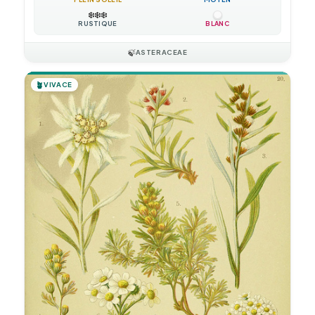
❄️
❄️
❄️
RUSTIQUE
BLANC
🍃
ASTERACEAE
🪴
VIVACE