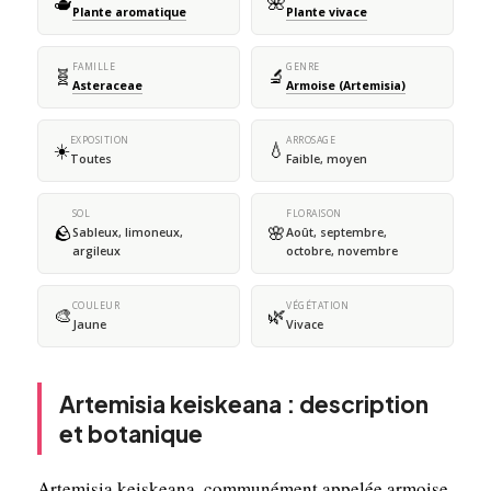
🫖
🌺
Plante aromatique
Plante vivace
FAMILLE
GENRE
🧬
🔬
Asteraceae
Armoise (Artemisia)
EXPOSITION
ARROSAGE
☀️
💧
Toutes
Faible, moyen
SOL
FLORAISON
🪨
🌸
Sableux, limoneux,
Août, septembre,
argileux
octobre, novembre
COULEUR
VÉGÉTATION
🎨
🌿
Jaune
Vivace
Artemisia keiskeana : description
et botanique
Artemisia keiskeana, communément appelée armoise