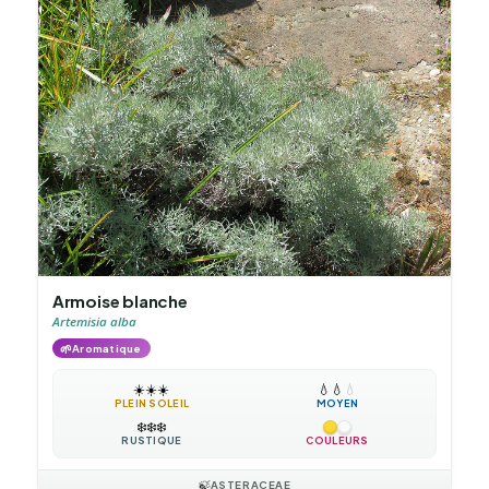
Armoise blanche
Artemisia alba
🌱
Aromatique
☀️
☀️
☀️
💧
💧
💧
PLEIN SOLEIL
MOYEN
❄️
❄️
❄️
RUSTIQUE
COULEURS
🍃
ASTERACEAE