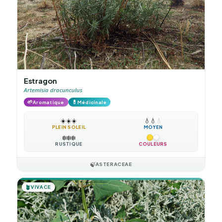
Estragon
Artemisia dracunculus
🌱
💊
Aromatique
Médicinale
☀️
☀️
☀️
💧
💧
💧
PLEIN SOLEIL
MOYEN
❄️
❄️
❄️
RUSTIQUE
COULEURS
🍃
ASTERACEAE
🪴
VIVACE