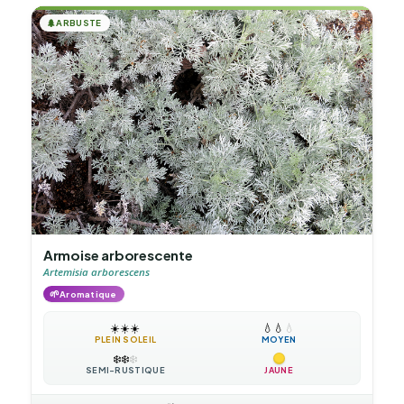
🌲
ARBUSTE
Armoise arborescente
Artemisia arborescens
🌱
Aromatique
☀️
☀️
☀️
💧
💧
💧
PLEIN SOLEIL
MOYEN
❄️
❄️
❄️
SEMI-RUSTIQUE
JAUNE