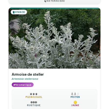
🍃
ASTERACEAE
🪴
VIVACE
Armoise de steller
Artemisia stelleriana
🌱
Aromatique
☀️
☀️
☀️
💧
💧
💧
PLEIN SOLEIL
MOYEN
❄️
❄️
❄️
RUSTIQUE
JAUNE