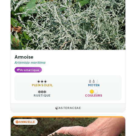
Armoise
Artemisia maritima
🌱
Aromatique
☀️
☀️
☀️
💧
💧
💧
PLEIN SOLEIL
MOYEN
❄️
❄️
❄️
RUSTIQUE
COULEURS
🍃
ASTERACEAE
🌻
ANNUELLE