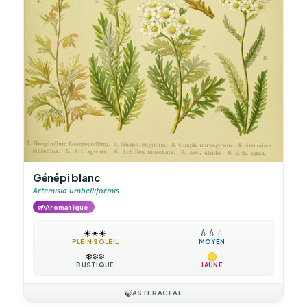
Génépi blanc
Artemisia umbelliformis
🌱
Aromatique
☀️
☀️
☀️
💧
💧
💧
PLEIN SOLEIL
MOYEN
❄️
❄️
❄️
RUSTIQUE
JAUNE
🍃
ASTERACEAE