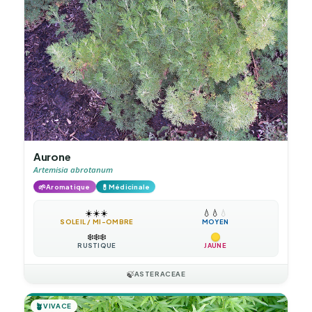
Aurone
Artemisia abrotanum
🌱
💊
Aromatique
Médicinale
☀️
☀️
☀️
💧
💧
💧
SOLEIL / MI-OMBRE
MOYEN
❄️
❄️
❄️
RUSTIQUE
JAUNE
🍃
ASTERACEAE
🪴
VIVACE