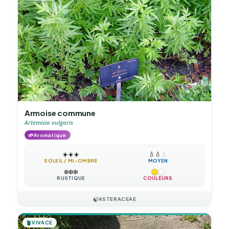
Armoise commune
Artemisia vulgaris
🌱
Aromatique
☀️
☀️
☀️
💧
💧
💧
SOLEIL / MI-OMBRE
MOYEN
❄️
❄️
❄️
RUSTIQUE
COULEURS
🍃
ASTERACEAE
🪴
VIVACE