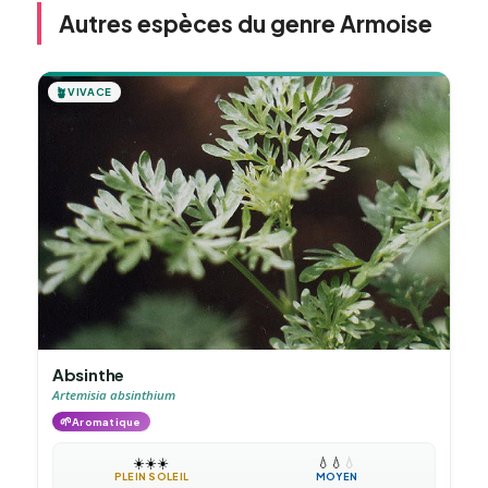
Autres espèces du genre Armoise
🪴
VIVACE
Absinthe
Artemisia absinthium
🌱
Aromatique
☀️
☀️
☀️
💧
💧
💧
PLEIN SOLEIL
MOYEN