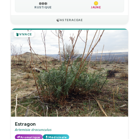
❄️
❄️
❄️
RUSTIQUE
JAUNE
🍃
ASTERACEAE
🪴
VIVACE
Estragon
Artemisia dracunculus
🌱
💊
Aromatique
Médicinale