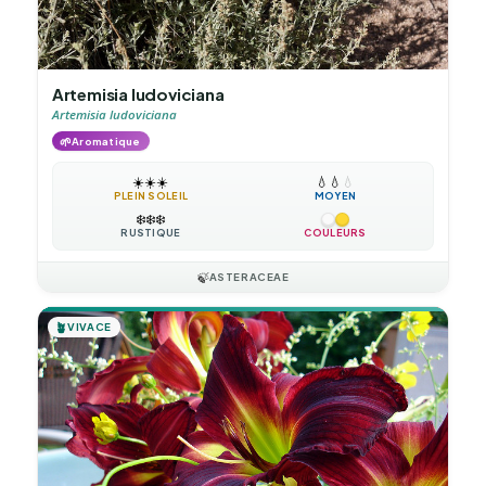
Artemisia ludoviciana
Artemisia ludoviciana
🌱
Aromatique
☀️
☀️
☀️
💧
💧
💧
PLEIN SOLEIL
MOYEN
❄️
❄️
❄️
RUSTIQUE
COULEURS
🍃
ASTERACEAE
🪴
VIVACE