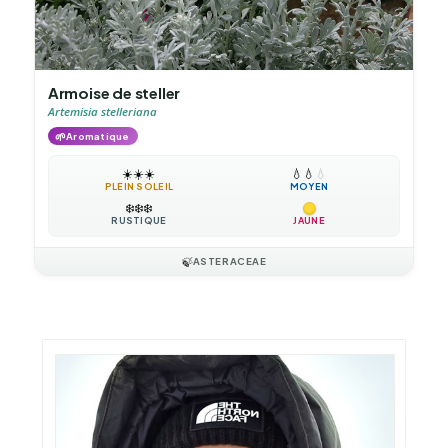
Armoise de steller
Artemisia stelleriana
🌱
Aromatique
☀️
☀️
☀️
💧
💧
💧
PLEIN SOLEIL
MOYEN
❄️
❄️
❄️
RUSTIQUE
JAUNE
🍃
ASTERACEAE