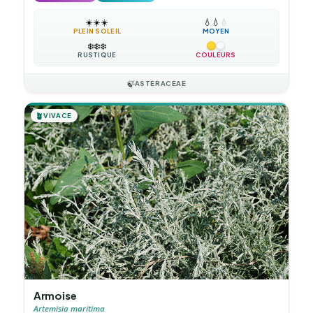
☀️
☀️
☀️
💧
💧
💧
PLEIN SOLEIL
MOYEN
❄️
❄️
❄️
RUSTIQUE
COULEURS
🍃
ASTERACEAE
🪴
VIVACE
Armoise
Artemisia maritima