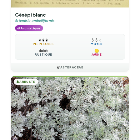
Génépi blanc
Artemisia umbelliformis
🌱
Aromatique
☀️
☀️
☀️
💧
💧
💧
PLEIN SOLEIL
MOYEN
❄️
❄️
❄️
RUSTIQUE
JAUNE
🍃
ASTERACEAE
🌲
ARBUSTE