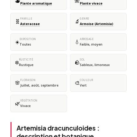
🫖
🌺
Plante aromatique
Plante vivace
FAMILLE
GENRE
🧬
🔬
Asteraceae
Armoise (Artemisia)
EXPOSITION
ARROSAGE
☀️
💧
Toutes
Faible, moyen
RUSTICITÉ
SOL
❄️
🪨
Rustique
Sableux, limoneux
FLORAISON
COULEUR
🌸
🎨
Juillet, août, septembre
Vert
VÉGÉTATION
🌿
Vivace
Artemisia dracunculoides :
description et botanique