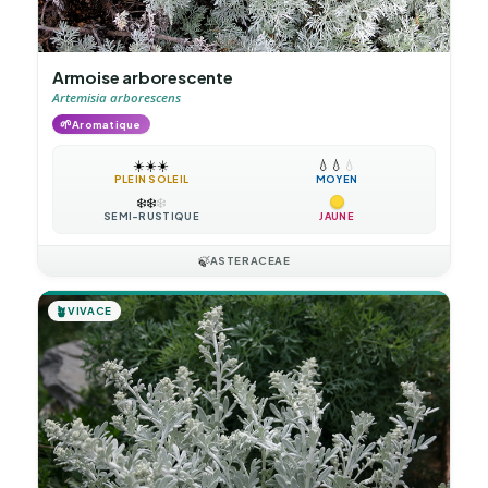
Armoise arborescente
Artemisia arborescens
🌱
Aromatique
☀️
☀️
☀️
💧
💧
💧
PLEIN SOLEIL
MOYEN
❄️
❄️
❄️
SEMI-RUSTIQUE
JAUNE
🍃
ASTERACEAE
🪴
VIVACE