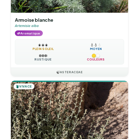
Armoise blanche
Artemisia alba
🌱
Aromatique
☀️
☀️
☀️
💧
💧
💧
PLEIN SOLEIL
MOYEN
❄️
❄️
❄️
RUSTIQUE
COULEURS
🍃
ASTERACEAE
🪴
VIVACE