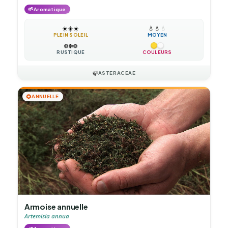
🌱
Aromatique
☀️
☀️
☀️
💧
💧
💧
PLEIN SOLEIL
MOYEN
❄️
❄️
❄️
RUSTIQUE
COULEURS
🍃
ASTERACEAE
🌻
ANNUELLE
Armoise annuelle
Artemisia annua