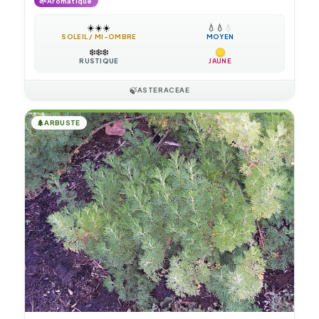
🌱
Aromatique
☀️
☀️
☀️
💧
💧
💧
SOLEIL / MI-OMBRE
MOYEN
❄️
❄️
❄️
RUSTIQUE
JAUNE
🍃
ASTERACEAE
🌲
ARBUSTE