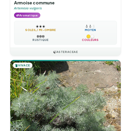
Armoise commune
Artemisia vulgaris
🌱
Aromatique
☀️
☀️
☀️
💧
💧
💧
SOLEIL / MI-OMBRE
MOYEN
❄️
❄️
❄️
RUSTIQUE
COULEURS
🍃
ASTERACEAE
🪴
VIVACE