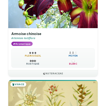
Armoise chinoise
Artemisia lactiflora
🌱
Aromatique
☀️
☀️
☀️
💧
💧
💧
PLEIN SOLEIL
MOYEN
❄️
❄️
❄️
RUSTIQUE
BLANC
🍃
ASTERACEAE
🪴
VIVACE