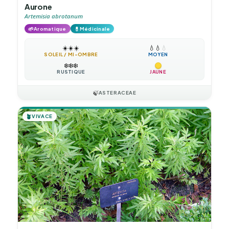
Aurone
Artemisia abrotanum
🌱
💊
Aromatique
Médicinale
☀️
☀️
☀️
💧
💧
💧
SOLEIL / MI-OMBRE
MOYEN
❄️
❄️
❄️
RUSTIQUE
JAUNE
🍃
ASTERACEAE
🪴
VIVACE