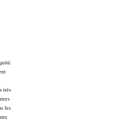
quité.
ent
s très
utres
ns les
ntre