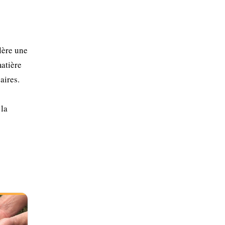
lère une
matière
aires.
 la