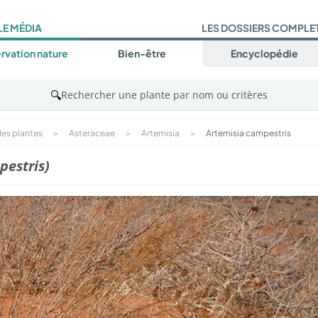
LE MÉDIA
LES DOSSIERS COMPLE
rvation nature
Bien-être
Encyclopédie
🔍
Rechercher une plante par nom ou critères
es plantes
>
Asteraceae
>
Artemisia
>
Artemisia campestris
pestris)