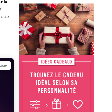
r la
t
, mais