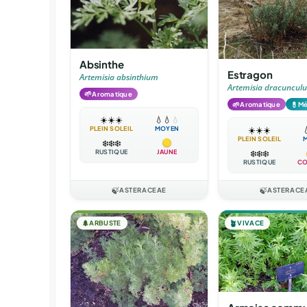
Absinthe
Estragon
Artemisia absinthium
Artemisia dracunculu
🌱
Aromatique
🌱
💊
Aromatique
Mé
☀️
☀️
☀️
💧
💧
💧
PLEIN SOLEIL
MOYEN
☀️
☀️
☀️

PLEIN SOLEIL
❄️
❄️
❄️
RUSTIQUE
JAUNE
❄️
❄️
❄️
RUSTIQUE
CO
🍃
ASTERACEAE
🍃
ASTERACE
🌲
ARBUSTE
🪴
VIVACE