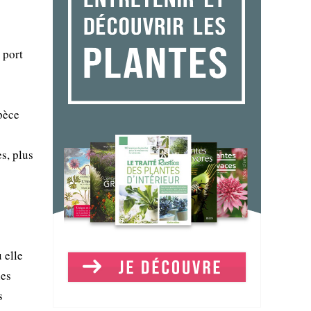
 port
spèce
es, plus
 elle
les
s