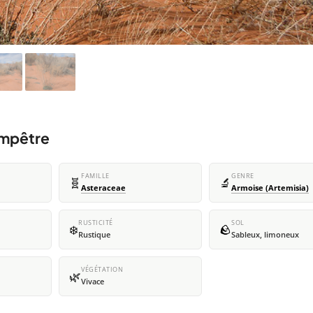
ampêtre
FAMILLE
GENRE
🧬
🔬
Asteraceae
Armoise (Artemisia)
RUSTICITÉ
SOL
❄️
🪨
Rustique
Sableux, limoneux
VÉGÉTATION
🌿
Vivace