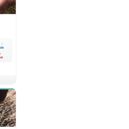

💧
EN
NE