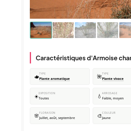
Caractéristiques d'Armoise ch
TYPE
TYPE
🫖
🌺
Plante aromatique
Plante vivace
EXPOSITION
ARROSAGE
☀️
💧
Toutes
Faible, moyen
FLORAISON
COULEUR
🌸
🎨
Juillet, août, septembre
Jaune