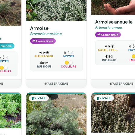
Armoise annuelle
Artemisia annua
Armoise
Artemisia maritima
🌱
Aromatique
s
🌱
Aromatique
☀️
☀️
☀️
💧

dicinale
SOLEIL / MI-OMBRE
MOY
☀️
☀️
☀️
💧
💧
💧
❄️
❄️
❄️
PLEIN SOLEIL
MOYEN

💧
💧
RUSTIQUE
JAU
MOYEN
❄️
❄️
❄️
RUSTIQUE
COULEURS
ULEURS
AE
🍃
ASTERACEAE
🍃
ASTERACEAE
🪴
VIVACE
🪴
VIVACE