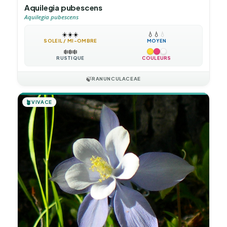
Aquilegia pubescens
Aquilegia pubescens
☀️
☀️
☀️
💧
💧
💧
SOLEIL / MI-OMBRE
MOYEN
❄️
❄️
❄️
RUSTIQUE
COULEURS
🍃
RANUNCULACEAE
🪴
VIVACE