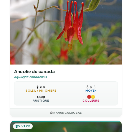
Ancolie du canada
Aquilegia canadensis
☀️
☀️
☀️
💧
💧
💧
SOLEIL / MI-OMBRE
MOYEN
❄️
❄️
❄️
RUSTIQUE
COULEURS
🍃
RANUNCULACEAE
🪴
VIVACE