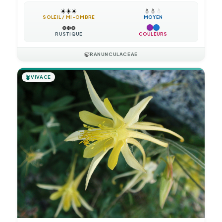
☀️
☀️
☀️
💧
💧
💧
SOLEIL / MI-OMBRE
MOYEN
❄️
❄️
❄️
RUSTIQUE
COULEURS
🍃
RANUNCULACEAE
🪴
VIVACE