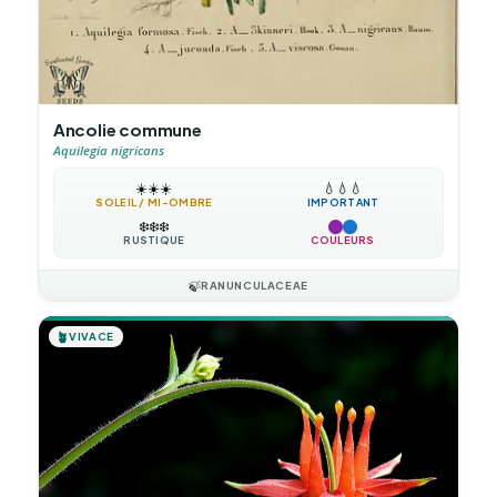
Ancolie commune
Aquilegia nigricans
☀️
☀️
☀️
💧
💧
💧
SOLEIL / MI-OMBRE
IMPORTANT
❄️
❄️
❄️
RUSTIQUE
COULEURS
🍃
RANUNCULACEAE
🪴
VIVACE