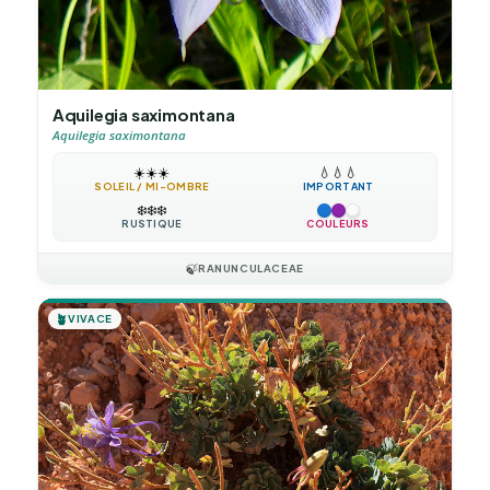
Aquilegia saximontana
Aquilegia saximontana
☀️
☀️
☀️
💧
💧
💧
SOLEIL / MI-OMBRE
IMPORTANT
❄️
❄️
❄️
RUSTIQUE
COULEURS
🍃
RANUNCULACEAE
🪴
VIVACE