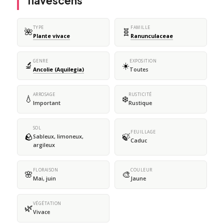
flavescens
TYPE
FAMILLE
🌺
🧬
Plante vivace
Ranunculaceae
GENRE
EXPOSITION
🔬
☀️
Ancolie (Aquilegia)
Toutes
ARROSAGE
RUSTICITÉ
💧
❄️
Important
Rustique
SOL
FEUILLAGE
🪨
🍃
Sableux, limoneux,
Caduc
argileux
FLORAISON
COULEUR
🌸
🎨
Mai, juin
Jaune
VÉGÉTATION
🌿
Vivace