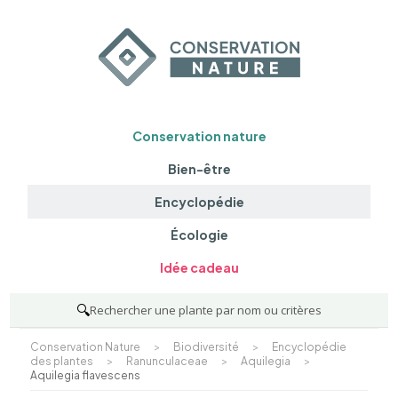
Conservation nature
Bien-être
Encyclopédie
Écologie
Idée cadeau
🔍
Rechercher une plante par nom ou critères
Conservation Nature
>
Biodiversité
>
Encyclopédie
des plantes
>
Ranunculaceae
>
Aquilegia
>
Aquilegia flavescens