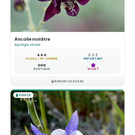
Ancolie noirâtre
Aquilegia atrata
☀️
☀️
☀️
💧
💧
💧
SOLEIL / MI-OMBRE
IMPORTANT
❄️
❄️
❄️
RUSTIQUE
VIOLET
🍃
RANUNCULACEAE
🪴
VIVACE