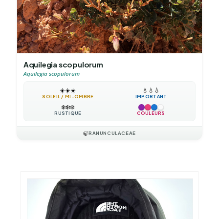
Aquilegia scopulorum
Aquilegia scopulorum
☀️
☀️
☀️
💧
💧
💧
SOLEIL / MI-OMBRE
IMPORTANT
❄️
❄️
❄️
RUSTIQUE
COULEURS
🍃
RANUNCULACEAE