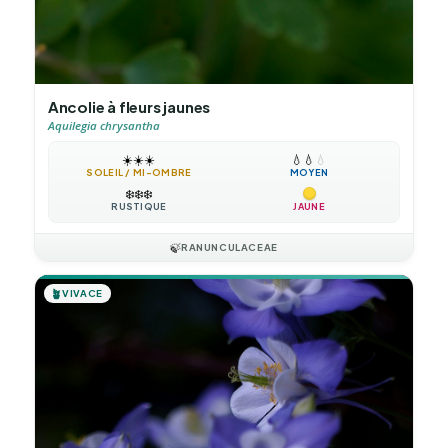
Ancolie à fleurs jaunes
Aquilegia chrysantha
☀️
☀️
☀️
💧
💧
💧
SOLEIL / MI-OMBRE
MOYEN
❄️
❄️
❄️
RUSTIQUE
JAUNE
🍃
RANUNCULACEAE
🪴
VIVACE