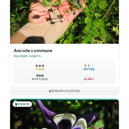
Ancolie commune
Aquilegia vulgaris
☀️
☀️
☀️
💧
💧
💧
TOUS
MOYEN
❄️
❄️
❄️
RUSTIQUE
BLANC
🍃
RANUNCULACEAE
🪴
VIVACE