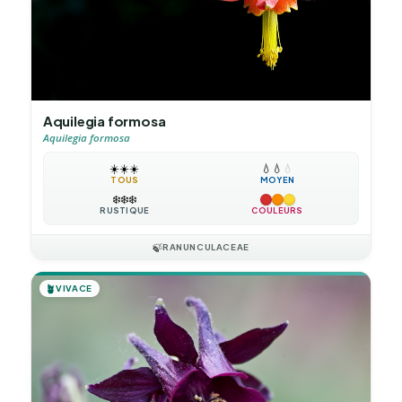
Aquilegia formosa
Aquilegia formosa
☀️
☀️
☀️
💧
💧
💧
TOUS
MOYEN
❄️
❄️
❄️
RUSTIQUE
COULEURS
🍃
RANUNCULACEAE
🪴
VIVACE