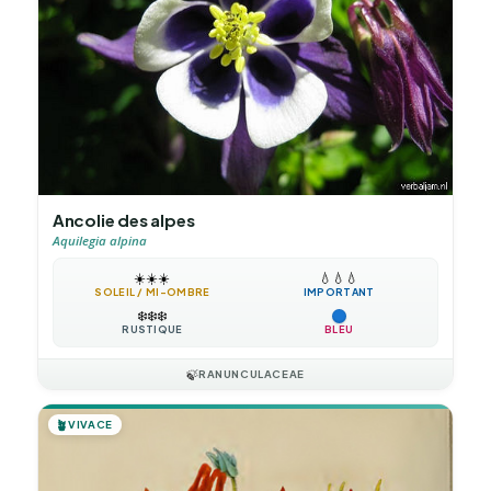
Ancolie des alpes
Aquilegia alpina
☀️
☀️
☀️
💧
💧
💧
SOLEIL / MI-OMBRE
IMPORTANT
❄️
❄️
❄️
RUSTIQUE
BLEU
🍃
RANUNCULACEAE
🪴
VIVACE