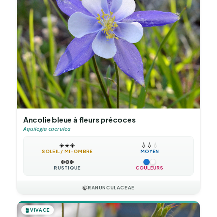
Ancolie bleue à fleurs précoces
Aquilegia caerulea
☀️
☀️
☀️
💧
💧
💧
SOLEIL / MI-OMBRE
MOYEN
❄️
❄️
❄️
RUSTIQUE
COULEURS
🍃
RANUNCULACEAE
🪴
VIVACE