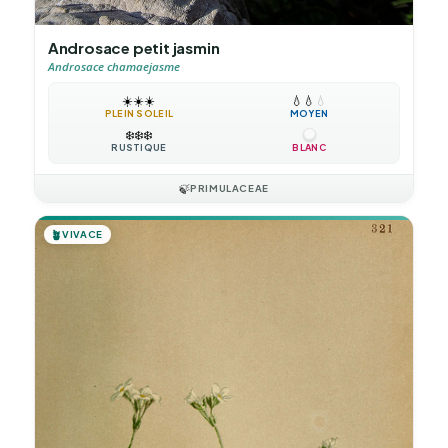
Androsace petit jasmin
Androsace chamaejasme
☀️
☀️
☀️
💧
💧
💧
PLEIN SOLEIL
MOYEN
❄️
❄️
❄️
RUSTIQUE
BLANC
🍃
PRIMULACEAE
🪴
VIVACE