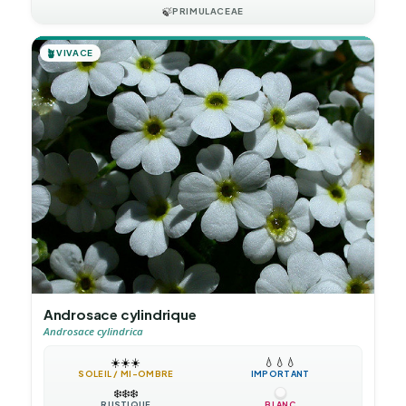
🍃
PRIMULACEAE
🪴
VIVACE
Androsace cylindrique
Androsace cylindrica
☀️
☀️
☀️
💧
💧
💧
SOLEIL / MI-OMBRE
IMPORTANT
❄️
❄️
❄️
RUSTIQUE
BLANC