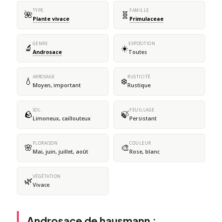
TYPE
FAMILLE
🌺
🧬
Plante vivace
Primulaceae
GENRE
EXPOSITION
🔬
☀️
Androsace
Toutes
ARROSAGE
RUSTICITÉ
💧
❄️
Moyen, important
Rustique
SOL
FEUILLAGE
🪨
🍃
Limoneux, caillouteux
Persistant
FLORAISON
COULEUR
🌸
🎨
Mai, juin, juillet, août
Rose, blanc
VÉGÉTATION
🌿
Vivace
Androsace de hausmann :