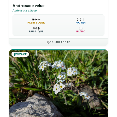
Androsace velue
Androsace villosa
☀️
☀️
☀️
💧
💧
💧
PLEIN SOLEIL
MOYEN
❄️
❄️
❄️
RUSTIQUE
BLANC
🍃
PRIMULACEAE
🪴
VIVACE