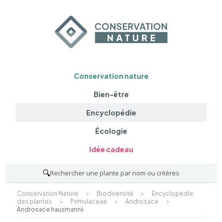
Conservation nature
Bien-être
Encyclopédie
Écologie
Idée cadeau
🔍
Rechercher une plante par nom ou critères
Conservation Nature
>
Biodiversité
>
Encyclopédie
des plantes
>
Primulaceae
>
Androsace
>
Androsace hausmannii