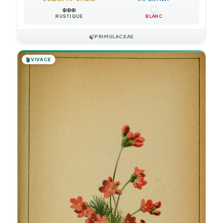
❄️
❄️
❄️
RUSTIQUE
BLANC
🍃
PRIMULACEAE
🪴
VIVACE