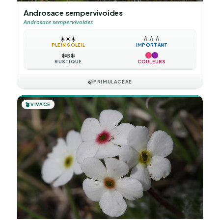
Androsace sempervivoides
Androsace sempervivoides
☀️
☀️
☀️
💧
💧
💧
PLEIN SOLEIL
IMPORTANT
❄️
❄️
❄️
RUSTIQUE
COULEURS
🍃
PRIMULACEAE
🪴
VIVACE