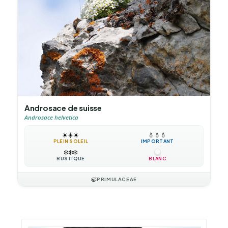
Androsace de suisse
Androsace helvetica
☀️
☀️
☀️
💧
💧
💧
PLEIN SOLEIL
IMPORTANT
❄️
❄️
❄️
RUSTIQUE
BLANC
🍃
PRIMULACEAE