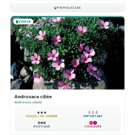
🍃
PRIMULACEAE
🪴
VIVACE
Androsace ciliée
Androsace ciliata
☀️
☀️
☀️
💧
💧
💧
SOLEIL / MI-OMBRE
IMPORTANT
❄️
❄️
❄️
RUSTIQUE
COULEURS