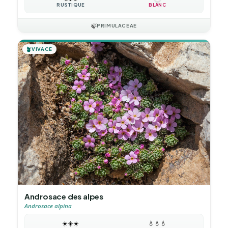
RUSTIQUE
BLANC
🍃
PRIMULACEAE
🪴
VIVACE
Androsace des alpes
Androsace alpina
☀️
☀️
☀️
💧
💧
💧