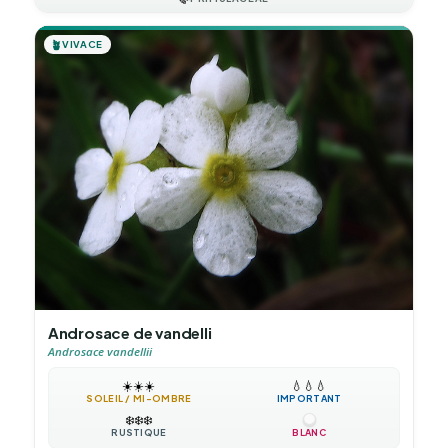
🪴
VIVACE
Androsace de vandelli
Androsace vandellii
☀️
☀️
☀️
💧
💧
💧
SOLEIL / MI-OMBRE
IMPORTANT
❄️
❄️
❄️
RUSTIQUE
BLANC