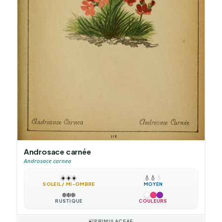
Androsace carnée
Androsace carnea
☀️
☀️
☀️
💧
💧
💧
SOLEIL / MI-OMBRE
MOYEN
❄️
❄️
❄️
RUSTIQUE
COULEURS
🍃
PRIMULACEAE