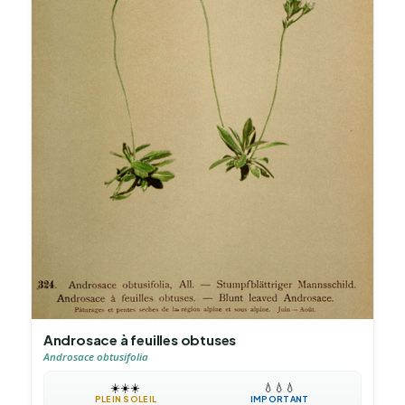
Androsace à feuilles obtuses
Androsace obtusifolia
☀️
☀️
☀️
💧
💧
💧
PLEIN SOLEIL
IMPORTANT