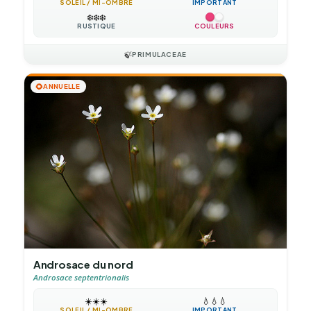
SOLEIL / MI-OMBRE
IMPORTANT
❄️
❄️
❄️
RUSTIQUE
COULEURS
🍃
PRIMULACEAE
🌻
ANNUELLE
Androsace du nord
Androsace septentrionalis
☀️
☀️
☀️
💧
💧
💧
SOLEIL / MI-OMBRE
IMPORTANT