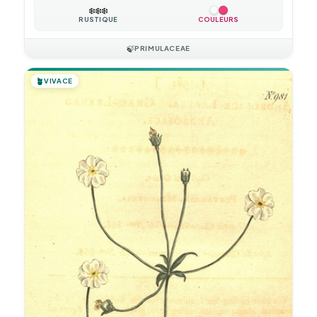
❄️
❄️
❄️
RUSTIQUE
COULEURS
🍃
PRIMULACEAE
🪴
VIVACE