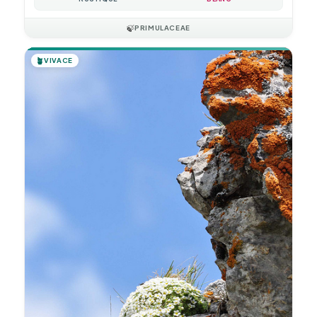
🍃
PRIMULACEAE
🪴
VIVACE