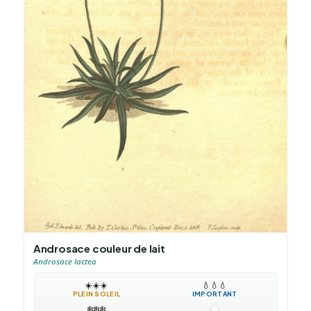
Androsace couleur de lait
Androsace lactea
☀️
☀️
☀️
💧
💧
💧
PLEIN SOLEIL
IMPORTANT
❄️
❄️
❄️