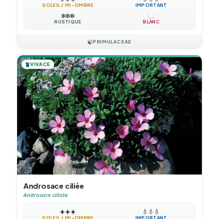
SOLEIL / MI-OMBRE
IMPORTANT
❄️
❄️
❄️
RUSTIQUE
BLANC
🍃
PRIMULACEAE
🪴
VIVACE
Androsace ciliée
Androsace ciliata
☀️
☀️
☀️
💧
💧
💧
SOLEIL / MI-OMBRE
IMPORTANT