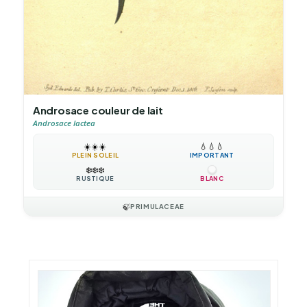
Androsace couleur de lait
Androsace lactea
☀️
☀️
☀️
💧
💧
💧
PLEIN SOLEIL
IMPORTANT
❄️
❄️
❄️
RUSTIQUE
BLANC
🍃
PRIMULACEAE