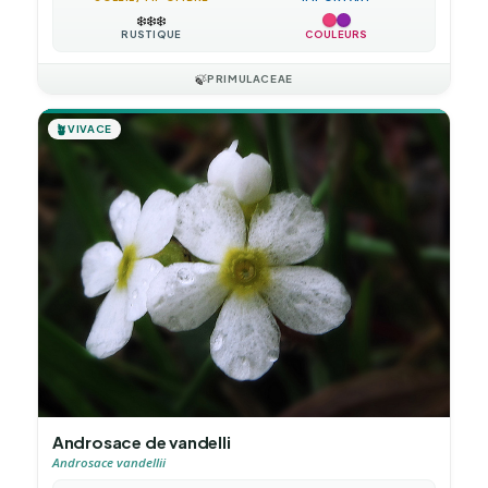
❄️
❄️
❄️
RUSTIQUE
COULEURS
🍃
PRIMULACEAE
🪴
VIVACE
Androsace de vandelli
Androsace vandellii