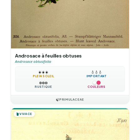
Androsace à feuilles obtuses
Androsace obtusifolia
☀️
☀️
☀️
💧
💧
💧
PLEIN SOLEIL
IMPORTANT
❄️
❄️
❄️
RUSTIQUE
COULEURS
🍃
PRIMULACEAE
🪴
VIVACE