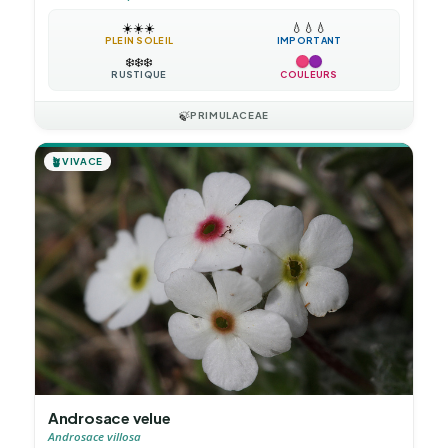
☀️
☀️
☀️
💧
💧
💧
PLEIN SOLEIL
IMPORTANT
❄️
❄️
❄️
RUSTIQUE
COULEURS
🍃
PRIMULACEAE
🪴
VIVACE
Androsace velue
Androsace villosa