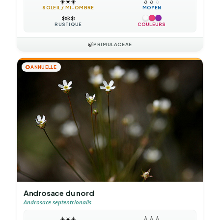
☀️
☀️
☀️
💧
💧
💧
SOLEIL / MI-OMBRE
MOYEN
❄️
❄️
❄️
RUSTIQUE
COULEURS
🍃
PRIMULACEAE
🌻
ANNUELLE
Androsace du nord
Androsace septentrionalis
☀️
☀️
☀️
💧
💧
💧