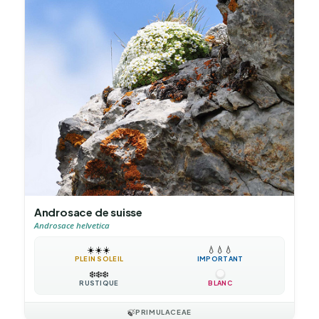
Androsace de suisse
Androsace helvetica
☀️
☀️
☀️
💧
💧
💧
PLEIN SOLEIL
IMPORTANT
❄️
❄️
❄️
RUSTIQUE
BLANC
🍃
PRIMULACEAE