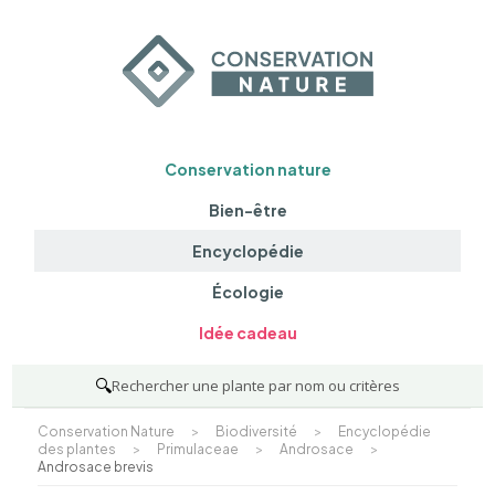
Conservation nature
Bien-être
Encyclopédie
Écologie
Idée cadeau
🔍
Rechercher une plante par nom ou critères
Conservation Nature
>
Biodiversité
>
Encyclopédie
des plantes
>
Primulaceae
>
Androsace
>
Androsace brevis