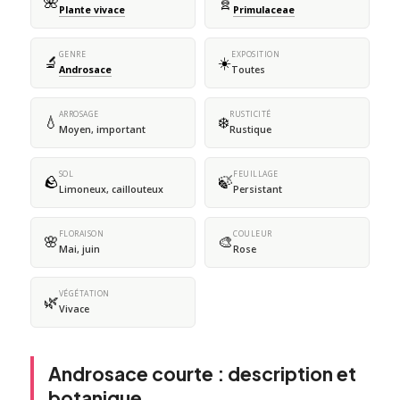
🌺
🧬
Plante vivace
Primulaceae
GENRE
EXPOSITION
🔬
☀️
Androsace
Toutes
ARROSAGE
RUSTICITÉ
💧
❄️
Moyen, important
Rustique
SOL
FEUILLAGE
🪨
🍃
Limoneux, caillouteux
Persistant
FLORAISON
COULEUR
🌸
🎨
Mai, juin
Rose
VÉGÉTATION
🌿
Vivace
Androsace courte : description et
botanique