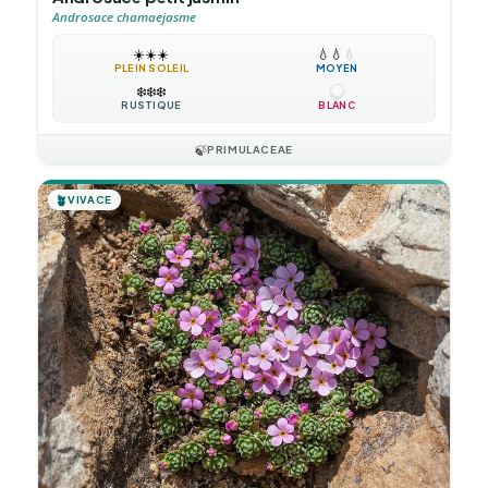
Androsace chamaejasme
☀️
☀️
☀️
💧
💧
💧
PLEIN SOLEIL
MOYEN
❄️
❄️
❄️
RUSTIQUE
BLANC
🍃
PRIMULACEAE
🪴
VIVACE