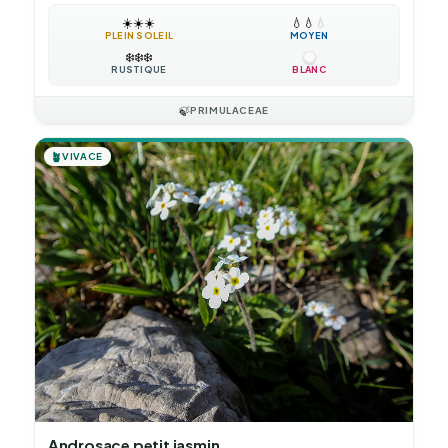
☀️
☀️
☀️
💧
💧
💧
PLEIN SOLEIL
MOYEN
❄️
❄️
❄️
RUSTIQUE
BLANC
🍃
PRIMULACEAE
🪴
VIVACE
Androsace petit jasmin