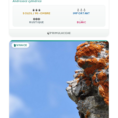
Androsace cylindrica
☀️
☀️
☀️
💧
💧
💧
SOLEIL / MI-OMBRE
IMPORTANT
❄️
❄️
❄️
RUSTIQUE
BLANC
🍃
PRIMULACEAE
🪴
VIVACE