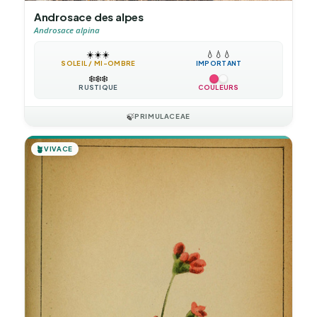
Androsace des alpes
Androsace alpina
☀️
☀️
☀️
💧
💧
💧
SOLEIL / MI-OMBRE
IMPORTANT
❄️
❄️
❄️
RUSTIQUE
COULEURS
🍃
PRIMULACEAE
🪴
VIVACE