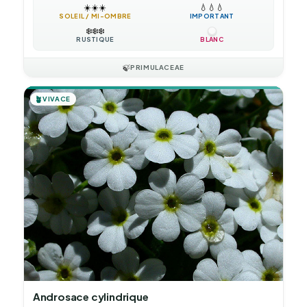
☀️
☀️
☀️
💧
💧
💧
SOLEIL / MI-OMBRE
IMPORTANT
❄️
❄️
❄️
RUSTIQUE
BLANC
🍃
PRIMULACEAE
🪴
VIVACE
Androsace cylindrique