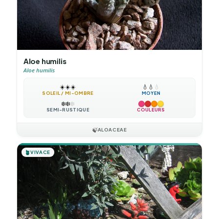
Aloe humilis
Aloe humilis
☀️
☀️
☀️
💧
💧
💧
SOLEIL / MI-OMBRE
MOYEN
❄️
❄️
❄️
SEMI-RUSTIQUE
COULEURS
🍃
ALOACEAE
🪴
VIVACE