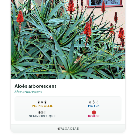
Aloès arborescent
Aloe arborescens
☀️
☀️
☀️
💧
💧
💧
PLEIN SOLEIL
MOYEN
❄️
❄️
❄️
SEMI-RUSTIQUE
ROUGE
🍃
ALOACEAE