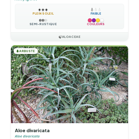
☀️
☀️
☀️
💧
💧
💧
PLEIN SOLEIL
FAIBLE
❄️
❄️
❄️
SEMI-RUSTIQUE
COULEURS
🍃
ALOACEAE
🌲
ARBUSTE
Aloe divaricata
Aloe divaricata