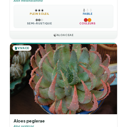
Aloe melanacantha
☀️
☀️
☀️
💧
💧
💧
PLEIN SOLEIL
FAIBLE
❄️
❄️
❄️
SEMI-RUSTIQUE
COULEURS
🍃
ALOACEAE
🪴
VIVACE
Aloes peglerae
Aloe peglerae