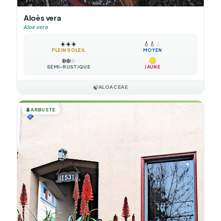
Aloès vera
Aloe vera
☀️
☀️
☀️
💧
💧
💧
PLEIN SOLEIL
MOYEN
❄️
❄️
❄️
SEMI-RUSTIQUE
JAUNE
🍃
ALOACEAE
🌲
ARBUSTE