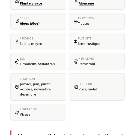
🌺
🧬
Plante vivace
Aloaceae
GENRE
EXPOSITION
🔬
☀️
Aloès (Aloe)
Toutes
ARROSAGE
RUSTICITÉ
💧
❄️
Faible, moyen
Semi-rustique
SOL
FEUILLAGE
🪨
🍃
Limoneux, caillouteux
Persistant
FLORAISON
Janvier, juin, juillet,
COULEUR
🌸
🎨
octobre, novembre,
Rose, violet
décembre
VÉGÉTATION
🌿
Vivace