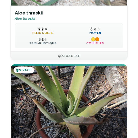
Aloe thraskii
Aloe thraskii
☀️
☀️
☀️
💧
💧
💧
PLEIN SOLEIL
MOYEN
❄️
❄️
❄️
SEMI-RUSTIQUE
COULEURS
🍃
ALOACEAE
🪴
VIVACE