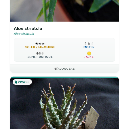
Aloe striatula
Aloe striatula
☀️
☀️
☀️
💧
💧
💧
SOLEIL / MI-OMBRE
MOYEN
❄️
❄️
❄️
SEMI-RUSTIQUE
JAUNE
🍃
ALOACEAE
🪴
VIVACE