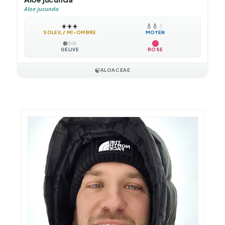
Aloe jucunda
☀️
☀️
☀️
💧
💧
💧
SOLEIL / MI-OMBRE
MOYEN
❄️
❄️
❄️
GÉLIVE
ROSE
🍃
ALOACEAE