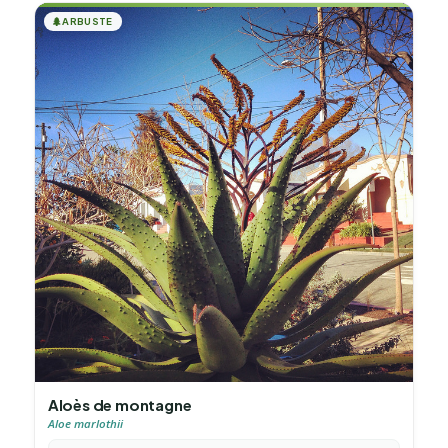
🌲
ARBUSTE
Aloès de montagne
Aloe marlothii