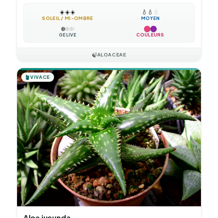
☀️
☀️
☀️
💧
💧
💧
SOLEIL / MI-OMBRE
MOYEN
❄️
❄️
❄️
GÉLIVE
COULEURS
🍃
ALOACEAE
🪴
VIVACE
Aloe jucunda