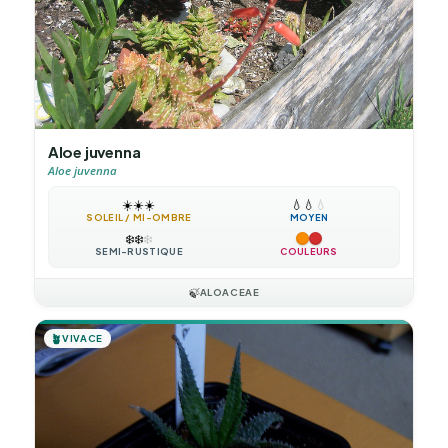
Aloe juvenna
Aloe juvenna
☀️
☀️
☀️
💧
💧
💧
SOLEIL / MI-OMBRE
MOYEN
❄️
❄️
❄️
SEMI-RUSTIQUE
COULEURS
🍃
ALOACEAE
🪴
VIVACE