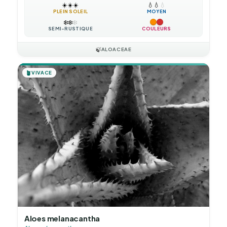
☀️
☀️
☀️
💧
💧
💧
PLEIN SOLEIL
MOYEN
❄️
❄️
❄️
SEMI-RUSTIQUE
COULEURS
🍃
ALOACEAE
🪴
VIVACE
Aloes melanacantha