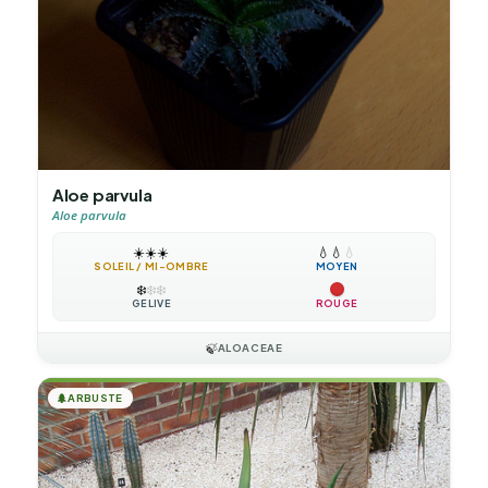
Aloe parvula
Aloe parvula
☀️
☀️
☀️
💧
💧
💧
SOLEIL / MI-OMBRE
MOYEN
❄️
❄️
❄️
GÉLIVE
ROUGE
🍃
ALOACEAE
🌲
ARBUSTE