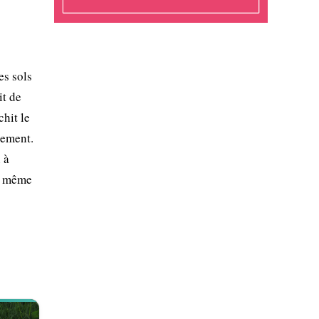
es sols
it de
hit le
gement.
 à
et même