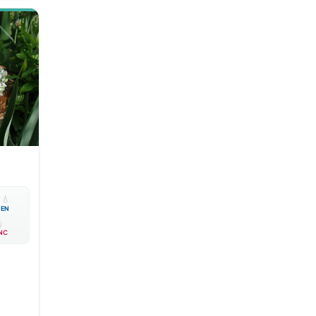

💧
EN
NC