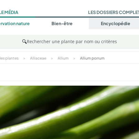
LE MÉDIA
LES DOSSIERS COMPLE
rvation nature
Bien-être
Encyclopédie
🔍
Rechercher une plante par nom ou critères
es plantes
>
Alliaceae
>
Allium
>
Allium porrum