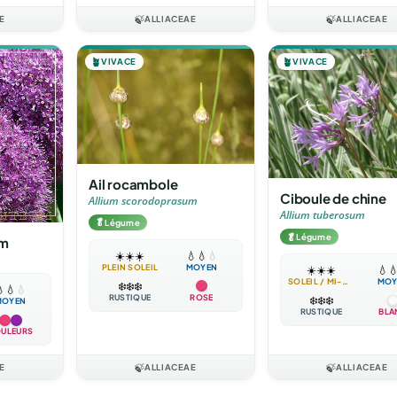
E
🍃
ALLIACEAE
🍃
ALLIACEAE
🪴
VIVACE
🪴
VIVACE
Ail rocambole
Ciboule de chine
Allium scorodoprasum
Allium tuberosum
🥬
Légume
🥬
Légume
um
☀️
☀️
☀️
💧
💧
💧
PLEIN SOLEIL
MOYEN
☀️
☀️
☀️
💧

SOLEIL / MI-OMBRE
MOY
❄️
❄️
❄️

💧
💧
RUSTIQUE
ROSE
❄️
❄️
❄️
MOYEN
RUSTIQUE
BLA
ULEURS
E
🍃
ALLIACEAE
🍃
ALLIACEAE