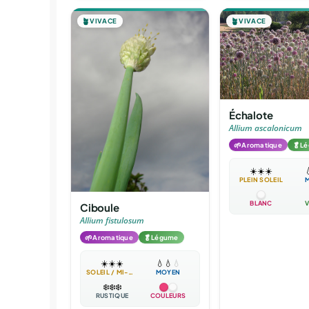
🪴
VIVACE
🪴
VIVACE
Échalote
Allium ascalonicum
🌱
🥬
Aromatique
L
☀️
☀️
☀️

PLEIN SOLEIL
BLANC
V
Ciboule
Allium fistulosum
🌱
🥬
Aromatique
Légume
☀️
☀️
☀️
💧
💧
💧
SOLEIL / MI-OMBRE
MOYEN
❄️
❄️
❄️
RUSTIQUE
COULEURS