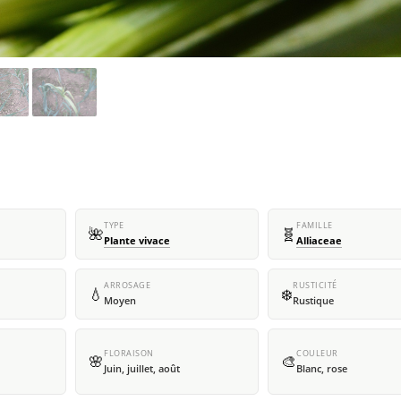
TYPE
FAMILLE
🌺
🧬
Plante vivace
Alliaceae
ARROSAGE
RUSTICITÉ
💧
❄️
Moyen
Rustique
FLORAISON
COULEUR
🌸
🎨
Juin, juillet, août
Blanc, rose