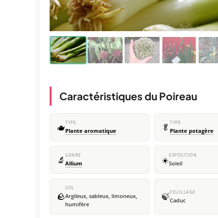
Caractéristiques du Poireau
TYPE
TYPE
🫖
🥬
Plante aromatique
Plante potagère
GENRE
EXPOSITION
🔬
☀️
Allium
Soleil
SOL
FEUILLAGE
🪨
🍃
Argileux, sableux, limoneux,
Caduc
humifère