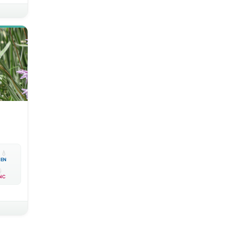

💧
EN
NC