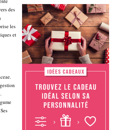
ente
ers des
à
rise les
giques et
aceae.
igestion
.
légume
 Ses