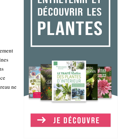
gement
ines
ns
nce
ireau ne