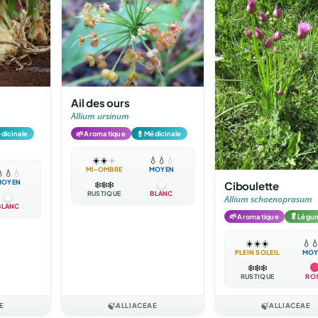
Ail des ours
Allium ursinum
🌱
💊
dicinale
Aromatique
Médicinale
☀️
☀️
☀️
💧
💧
💧
MI-OMBRE
MOYEN

💧
💧
MOYEN
Ciboulette
❄️
❄️
❄️
RUSTIQUE
BLANC
Allium schoenoprasum
BLANC
🌱
🥬
Aromatique
Légu
☀️
☀️
☀️
💧

PLEIN SOLEIL
MOY
❄️
❄️
❄️
RUSTIQUE
RO
E
🍃
ALLIACEAE
🍃
ALLIACEAE