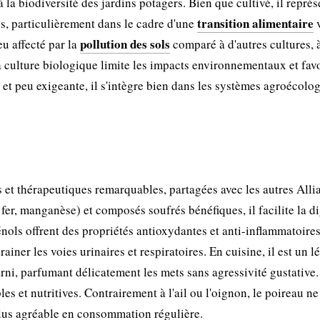
 la biodiversité des jardins potagers. Bien que cultivé, il représ
transition alimentaire
es, particulièrement dans le cadre d'une
v
pollution des sols
eu affecté par la
comparé à d'autres cultures, 
 culture biologique limite les impacts environnementaux et favo
 et peu exigeante, il s'intègre bien dans les systèmes agroécolo
 et thérapeutiques remarquables, partagées avec les autres Alli
er, manganèse) et composés soufrés bénéfiques, il facilite la d
énols offrent des propriétés antioxydantes et anti-inflammatoires
rainer les voies urinaires et respiratoires. En cuisine, il est un 
arni, parfumant délicatement les mets sans agressivité gustative.
les et nutritives. Contrairement à l'ail ou l'oignon, le poireau ne
plus agréable en consommation régulière.