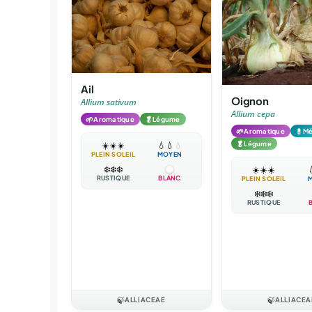
Ail
Oignon
Allium sativum
Allium cepa
🌱
🥬
Aromatique
Légume
🌱
💊
Aromatique
Mé
🥬
Légume
☀️
☀️
☀️
💧
💧
💧
PLEIN SOLEIL
MOYEN
❄️
❄️
❄️
☀️
☀️
☀️

RUSTIQUE
BLANC
PLEIN SOLEIL
❄️
❄️
❄️
RUSTIQUE
🍃
ALLIACEAE
🍃
ALLIACEA