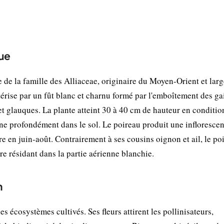
que
 de la famille des Alliaceae, originaire du Moyen-Orient et lar
ctérise par un fût blanc et charnu formé par l'emboîtement des ga
 et glauques. La plante atteint 30 à 40 cm de hauteur en conditio
ine profondément dans le sol. Le poireau produit une infloresce
e en juin-août. Contrairement à ses cousins oignon et ail, le po
re résidant dans la partie aérienne blanchie.
n
s écosystèmes cultivés. Ses fleurs attirent les pollinisateurs,