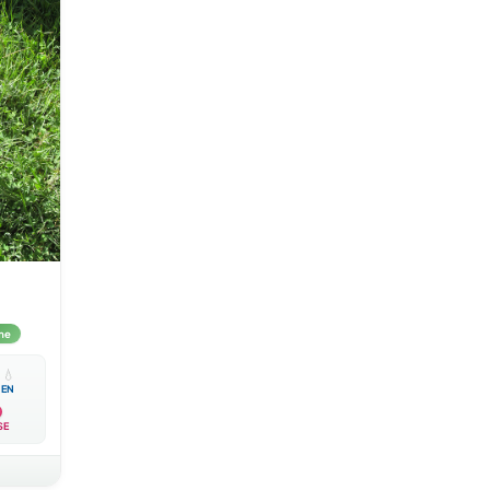
me

💧
EN
SE