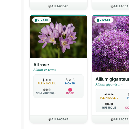
🍃
ALLIACEAE
🍃
ALLIACEA
🪴
VIVACE
🪴
VIVACE
Ail rose
Allium roseum
Allium gigante
☀️
☀️
☀️
💧
💧
💧
PLEIN SOLEIL
MOYEN
Allium giganteum
❄️
❄️
❄️
SEMI-RUSTIQUE
ROSE
☀️
☀️
☀️

PLEIN SOLEIL
❄️
❄️
❄️
RUSTIQUE
CO
🍃
ALLIACEAE
🍃
ALLIACEA