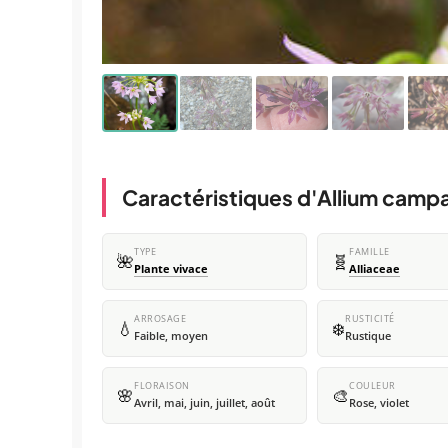
Caractéristiques d'Allium camp
TYPE
FAMILLE
🌺
🧬
Plante vivace
Alliaceae
ARROSAGE
RUSTICITÉ
💧
❄️
Faible, moyen
Rustique
FLORAISON
COULEUR
🌸
🎨
Avril, mai, juin, juillet, août
Rose, violet