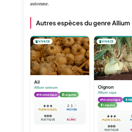
automne.
Autres espèces du genre Allium
🪴
VIVACE
🪴
VIVACE
Ail
Oignon
Allium sativum
Allium cepa
🌱
🥬
Aromatique
Légume
🌱
💊
Aromatique
Mé
🥬
Légume
☀️
☀️
☀️
💧
💧
💧
PLEIN SOLEIL
MOYEN
❄️
❄️
❄️
☀️
☀️
☀️

RUSTIQUE
BLANC
PLEIN SOLEIL
❄️
❄️
❄️
RUSTIQUE