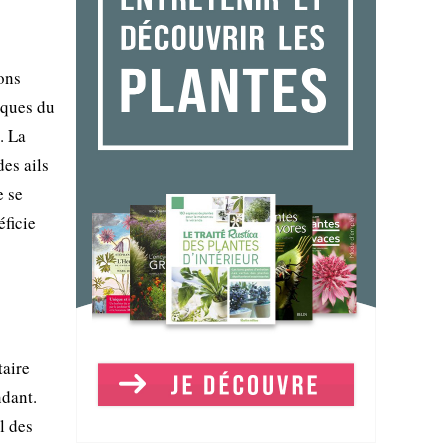
ons
iques du
. La
des ails
e se
éficie
taire
ndant.
l des