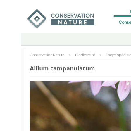
Conse
Conservation Nature
>
Biodiversité
>
Encyclopédie d
Allium campanulatum