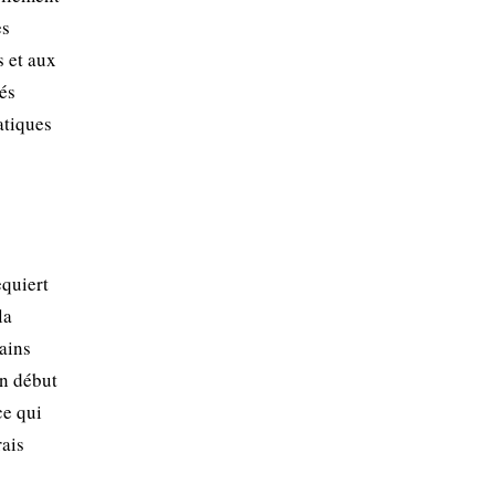
es
s et aux
tés
atiques
equiert
la
rains
en début
ce qui
rais