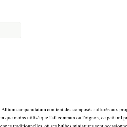
, Allium campanulatum contient des composés sulfurés aux pro
n que moins utilisé que l'ail commun ou l'oignon, ce petit ail p
néennes traditionnelles, où ses bulbes miniatures sont occasionn