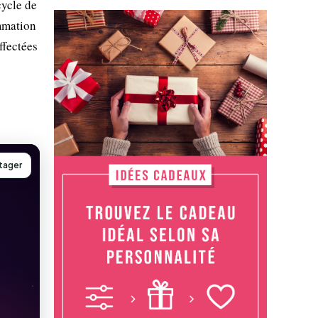
cycle de
ommation
ffectées