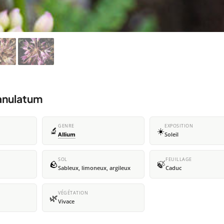
anulatum
GENRE
EXPOSITION
🔬
☀️
Allium
Soleil
SOL
FEUILLAGE
🪨
🍃
Sableux, limoneux, argileux
Caduc
VÉGÉTATION
🌿
Vivace