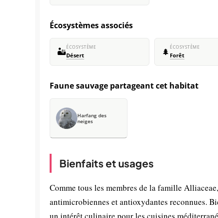
Écosystèmes associés
ÉCOSYSTÈME
ÉCOSYSTÈME
🏜️
🌲
Désert
Forêt
Faune sauvage partageant cet habitat
Harfang des
neiges
Bienfaits et usages
Comme tous les membres de la famille Alliaceae
antimicrobiennes et antioxydantes reconnues. Bie
un intérêt culinaire pour les cuisines méditerra