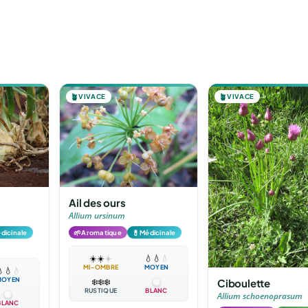
🪴
VIVACE
🪴
VIVACE
Ail des ours
Allium ursinum
🌱
💊
dicinale
Aromatique
Médicinale
☀️
☀️
☀️
💧
💧
💧
MI-OMBRE
MOYEN

💧
💧
MOYEN
Ciboulette
❄️
❄️
❄️
RUSTIQUE
BLANC
Allium schoenoprasum
BLANC