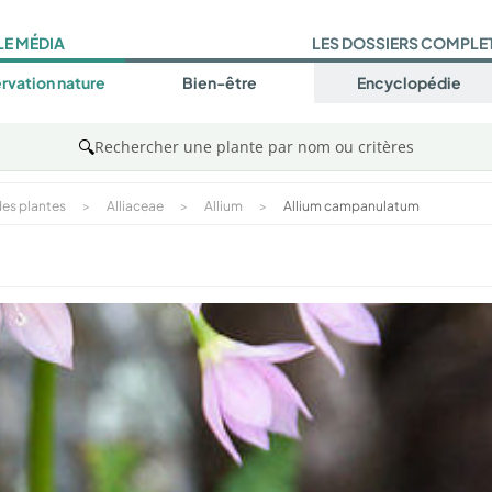
LE MÉDIA
LES DOSSIERS COMPLE
rvation nature
Bien-être
Encyclopédie
🔍
Rechercher une plante par nom ou critères
es plantes
>
Alliaceae
>
Allium
>
Allium campanulatum