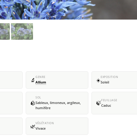
GENRE
EXPOSITION
🔬
☀️
Allium
Soleil
SOL
FEUILLAGE
🪨
🍃
Sableux, limoneux, argileux,
Caduc
humifère
VÉGÉTATION
🌿
Vivace