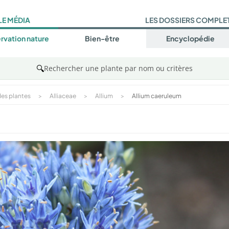
LE MÉDIA
LES DOSSIERS COMPLE
rvation nature
Bien-être
Encyclopédie
🔍
Rechercher une plante par nom ou critères
es plantes
>
Alliaceae
>
Allium
>
Allium caeruleum