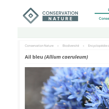
Conse
Conservation Nature
>
Biodiversité
>
Encyclopédie d
Ail bleu
(Allium caeruleum)