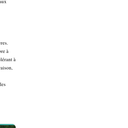
 aux
ères.
bre à
lérant à
raison,
les