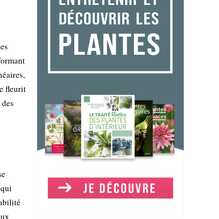
des
 formant
néaires,
 fleurit
e des
se
 qui
abilité
aux