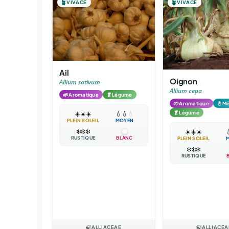
🪴
VIVACE
🪴
VIVACE
Ail
Oignon
Allium sativum
Allium cepa
🌱
🥬
Aromatique
Légume
🌱
💊
Aromatique
Mé
🥬
Légume
☀️
☀️
☀️
💧
💧
💧
PLEIN SOLEIL
MOYEN
❄️
❄️
❄️
☀️
☀️
☀️

RUSTIQUE
BLANC
PLEIN SOLEIL
❄️
❄️
❄️
RUSTIQUE
🍃
ALLIACEAE
🍃
ALLIACEA