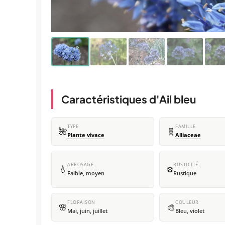
Caractéristiques d'Ail bleu
TYPE
FAMILLE
🌺
🧬
Plante vivace
Alliaceae
ARROSAGE
RUSTICITÉ
💧
❄️
Faible, moyen
Rustique
FLORAISON
COULEUR
🌸
🎨
Mai, juin, juillet
Bleu, violet