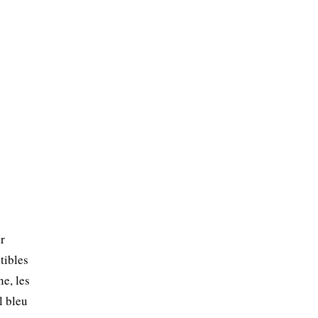
r
tibles
e, les
l bleu