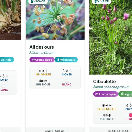
🪴
VIVACE
🪴
VIVACE
Ail des ours
Allium ursinum
🌱
💊
dicinale
Aromatique
Médicinale
☀️
☀️
☀️
💧
💧
💧
MI-OMBRE
MOYEN

💧
💧
MOYEN
Ciboulette
❄️
❄️
❄️
RUSTIQUE
BLANC
Allium schoenoprasum
BLANC
🌱
🥬
Aromatique
Légu
☀️
☀️
☀️
💧

PLEIN SOLEIL
MOY
❄️
❄️
❄️
RUSTIQUE
RO
E
🍃
ALLIACEAE
🍃
ALLIACEAE