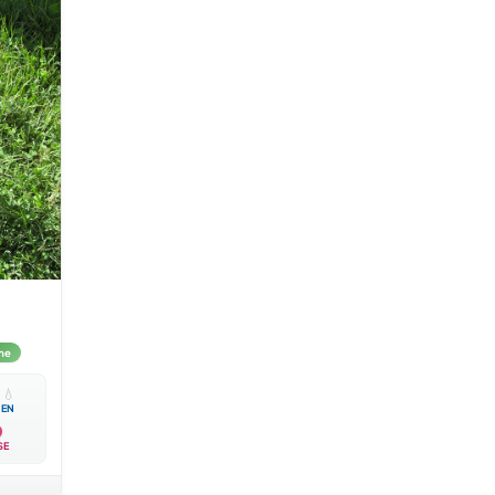
me

💧
EN
SE