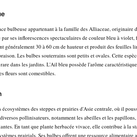
ue
ce bulbeuse appartenant à la famille des Alliaceae, originaire 
e par ses inflorescences spectaculaires de couleur bleu à violet,
int généralement 30 à 60 cm de hauteur et produit des feuilles li
oraison. Les bulbes souterrains sont petits et ovales. Cette espèce
t rare dans les jardins. L'Ail bleu possède l'arôme caractéristiqu
es fleurs sont comestibles.
n
 écosystèmes des steppes et prairies d'Asie centrale, où il pous
diversos pollinisateurs, notamment les abeilles et les papillons,
lantes. En tant que plante herbacée vivace, elle contribue à la st
systèmes prairials. Ses bulbes offrent une ressource alimentaire 