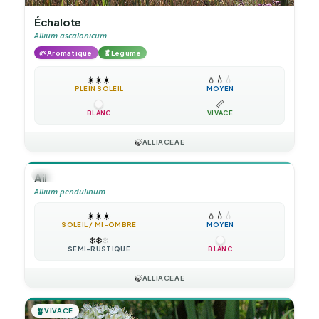
Échalote
Allium ascalonicum
🌱
🥬
Aromatique
Légume
☀️
☀️
☀️
💧
💧
💧
PLEIN SOLEIL
MOYEN
📏
BLANC
VIVACE
🍃
ALLIACEAE
🪴
VIVACE
Ail
Allium pendulinum
☀️
☀️
☀️
💧
💧
💧
SOLEIL / MI-OMBRE
MOYEN
❄️
❄️
❄️
SEMI-RUSTIQUE
BLANC
🍃
ALLIACEAE
🪴
VIVACE