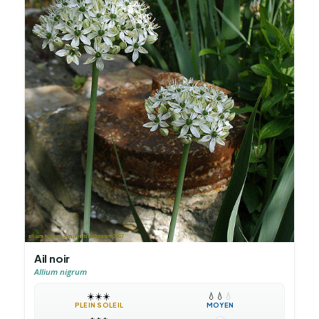
Ail noir
Allium nigrum
☀️
☀️
☀️
💧
💧
💧
PLEIN SOLEIL
MOYEN