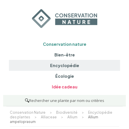
Conservation nature
Bien-être
Encyclopédie
Écologie
Idée cadeau
🔍
Rechercher une plante par nom ou critères
Conservation Nature
>
Biodiversité
>
Encyclopédie
des plantes
>
Alliaceae
>
Allium
>
Allium
ampeloprasum