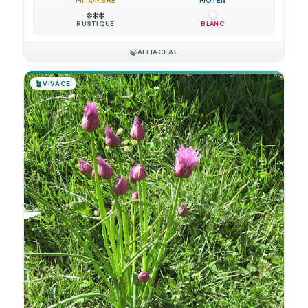
MI-OMBRE
MOYEN
❄️
❄️
❄️
RUSTIQUE
BLANC
🍃
ALLIACEAE
🪴
VIVACE