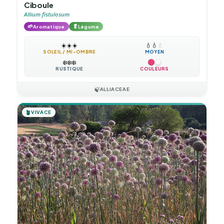
Ciboule
Allium fistulosum
🌱
🥬
Aromatique
Légume
☀️
☀️
☀️
💧
💧
💧
SOLEIL / MI-OMBRE
MOYEN
❄️
❄️
❄️
RUSTIQUE
COULEURS
🍃
ALLIACEAE
🪴
VIVACE