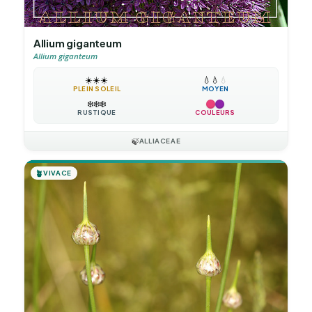
Allium giganteum
Allium giganteum
☀️
☀️
☀️
💧
💧
💧
PLEIN SOLEIL
MOYEN
❄️
❄️
❄️
RUSTIQUE
COULEURS
🍃
ALLIACEAE
🪴
VIVACE