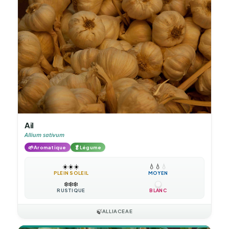
Ail
Allium sativum
🌱
🥬
Aromatique
Légume
☀️
☀️
☀️
💧
💧
💧
PLEIN SOLEIL
MOYEN
❄️
❄️
❄️
RUSTIQUE
BLANC
🍃
ALLIACEAE