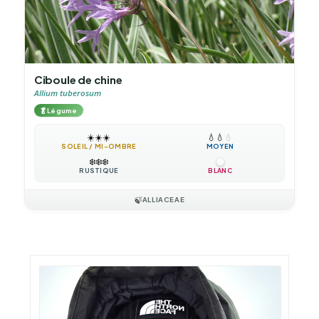
Ciboule de chine
Allium tuberosum
🥬
Légume
☀️
☀️
☀️
💧
💧
💧
SOLEIL / MI-OMBRE
MOYEN
❄️
❄️
❄️
RUSTIQUE
BLANC
🍃
ALLIACEAE