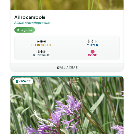
Ail rocambole
Allium scorodoprasum
🥬
Légume
☀️
☀️
☀️
💧
💧
💧
PLEIN SOLEIL
MOYEN
❄️
❄️
❄️
RUSTIQUE
ROSE
🍃
ALLIACEAE
🪴
VIVACE