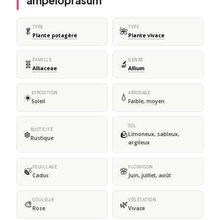
ampeloprasum
TYPE
TYPE
🥬
🌺
Plante potagère
Plante vivace
FAMILLE
GENRE
🧬
🔬
Alliaceae
Allium
EXPOSITION
ARROSAGE
☀️
💧
Soleil
Faible, moyen
SOL
RUSTICITÉ
❄️
🪨
Limoneux, sableux,
Rustique
argileux
FEUILLAGE
FLORAISON
🍃
🌸
Caduc
Juin, juillet, août
COULEUR
VÉGÉTATION
🎨
🌿
Rose
Vivace