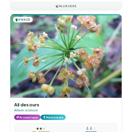
🍃
ALLIACEAE
🪴
VIVACE
Ail des ours
Allium ursinum
🌱
💊
Aromatique
Médicinale
☀️
☀️
☀️
💧
💧
💧