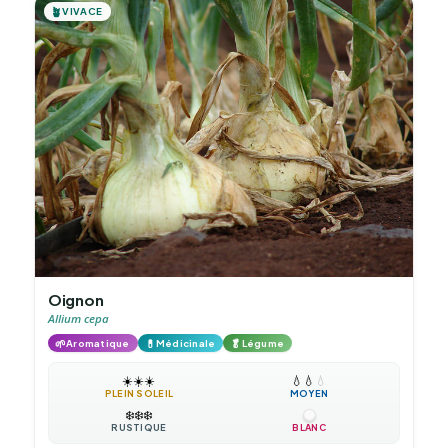
🪴
VIVACE
Oignon
Allium cepa
🌱
💊
🥬
Aromatique
Médicinale
Légume
☀️
☀️
☀️
💧
💧
💧
PLEIN SOLEIL
MOYEN
❄️
❄️
❄️
RUSTIQUE
BLANC