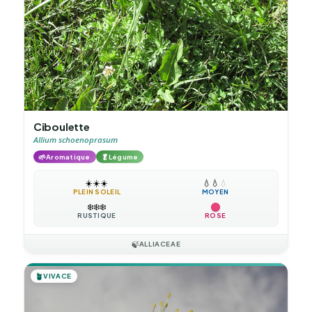
Ciboulette
Allium schoenoprasum
🌱
🥬
Aromatique
Légume
☀️
☀️
☀️
💧
💧
💧
PLEIN SOLEIL
MOYEN
❄️
❄️
❄️
RUSTIQUE
ROSE
🍃
ALLIACEAE
🪴
VIVACE