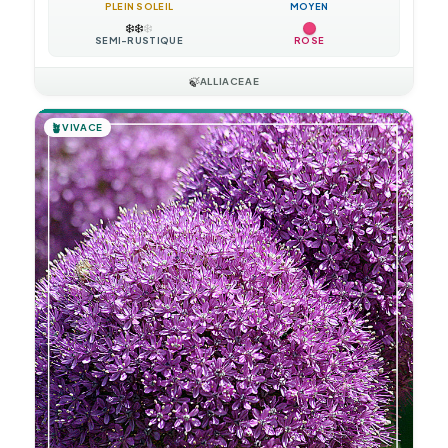
PLEIN SOLEIL
MOYEN
❄️
❄️
❄️
SEMI-RUSTIQUE
ROSE
🍃
ALLIACEAE
🪴
VIVACE