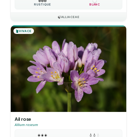
❄️
❄️
❄️
RUSTIQUE
BLANC
🍃
ALLIACEAE
🪴
VIVACE
Ail rose
Allium roseum
☀️
☀️
☀️
💧
💧
💧